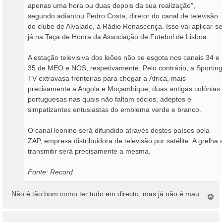
apenas uma hora ou duas depois da sua realização",
segundo adiantou Pedro Costa, diretor do canal de televisão
do clube de Alvalade, à Rádio Renascença. Isso vai aplicar-s
já na Taça de Honra da Associação de Futebol de Lisboa.
A estação televisiva dos leões não se esgota nos canais 34 e
35 de MEO e NOS, respetivamente. Pelo contrário, a Sportin
TV extravasa fronteiras para chegar a África, mais
precisamente a Angola e Moçambique, duas antigas colónias
portuguesas nas quais não faltam sócios, adeptos e
simpatizantes entusiastas do emblema verde e branco.
O canal leonino será difundido através destes países pela
ZAP, empresa distribuidora de televisão por satélite. A grelha 
transmitir será precisamente a mesma.
Fonte: Record
Não é tão bom como ter tudo em directo, mas já não é mau.
T
o
p
o