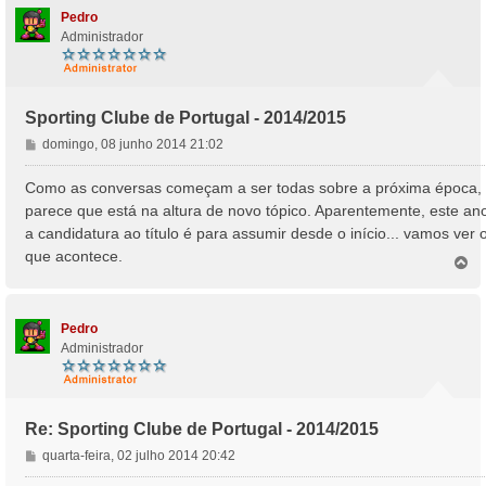
Pedro
Administrador
Sporting Clube de Portugal - 2014/2015
M
domingo, 08 junho 2014 21:02
e
n
Como as conversas começam a ser todas sobre a próxima época,
s
parece que está na altura de novo tópico. Aparentemente, este an
a
a candidatura ao título é para assumir desde o início... vamos ver 
g
que acontece.
e
T
o
m
p
o
Pedro
Administrador
Re: Sporting Clube de Portugal - 2014/2015
M
quarta-feira, 02 julho 2014 20:42
e