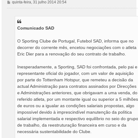
M
quinta-feira, 31 julho 2014 20:54
e
n
s
a
Comunicado SAD
g
e
m
O Sporting Clube de Portugal, Futebol SAD, informa que no
decorrer do corrente mês, encetou negociações com o atleta
Eric Dier para a renovação do seu contrato de trabalho.
Inesperadamente, a Sporting, SAD foi confrontada, pelo pai e
representante oficial do jogador, com um valor de aquisição
por parte do Tottenham Hotspur, que remeteu a decisão da
actual Administração para contratos assinados por Direcções
e Administrações anteriores, que obrigavam a uma venda, do
referido atleta, por um montante igual ou superior a 5 milhões
de euros ou a igualar as condições salariais propostas, algo
impossível devido à imprescindível manutenção da política
salarial implementada e respectivo equilíbrio no seio do grup
de trabalho, da reestruturação financeira em curso e da
necessária sustentabilidade do Clube.