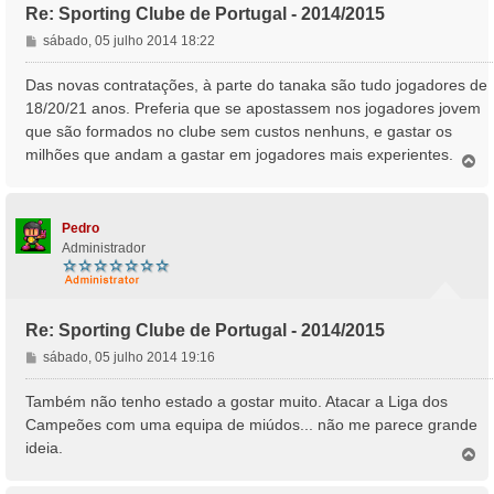
Re: Sporting Clube de Portugal - 2014/2015
M
sábado, 05 julho 2014 18:22
e
n
Das novas contratações, à parte do tanaka são tudo jogadores de
s
18/20/21 anos. Preferia que se apostassem nos jogadores jovem
a
que são formados no clube sem custos nenhuns, e gastar os
g
milhões que andam a gastar em jogadores mais experientes.
e
T
o
m
p
o
Pedro
Administrador
Re: Sporting Clube de Portugal - 2014/2015
M
sábado, 05 julho 2014 19:16
e
n
Também não tenho estado a gostar muito. Atacar a Liga dos
s
Campeões com uma equipa de miúdos... não me parece grande
a
ideia.
T
g
o
e
p