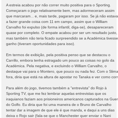
n
A estreia acabou por não correr muito positiva para o Sporting.
s
Começaram o jogo relativamente bem, mas adormeceram assim
a
que marcaram... e, mais tarde, pagaram por isso. Se já não estav
g
a fazer grande coisa com 11 em campo, assim que o William
e
Carvalho foi expulso (de forma infantil, diga-se), desapareceram
m
quase por completo. O empate acabou por ser um resultado justo,
mas também não teria ficado surpreendido se a Académica tivesse
ganho (tiveram oportunidades para isso).
Em termos de exibição, pela positiva penso que se destacou o
Carrillo, embora tenha estragado um pouco as coisas no golo da
Académica. Pela negativa, e excluindo o William Carvalho, o
destaque vai para o Montero, que pouco ou nada fez. Com o Slima
fora, diria que está na altura de apostar no Tanaka e ver como corr
Para além do jogo, tivemos também a "entrevista" do Rojo à
Sporting TV, que me fez lembrar aquelas entrevistas que os
iraquianos faziam aos prisioneiros americanos capturados na Guer
do Golfo. Eu diria que foi uma maneira de o Bruno de Carvalho
tentar dar a imagem de que ele é que manda, e daqui a uns dias
deixa o Rojo sair (fala-se que o Manchester quer enviar o Nani