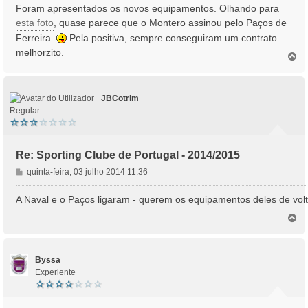
n
Foram apresentados os novos equipamentos. Olhando para
s
esta foto
, quase parece que o Montero assinou pelo Paços de
a
Ferreira.
Pela positiva, sempre conseguiram um contrato
g
melhorzito.
e
T
o
m
p
o
JBCotrim
Regular
Re: Sporting Clube de Portugal - 2014/2015
M
quinta-feira, 03 julho 2014 11:36
e
n
A Naval e o Paços ligaram - querem os equipamentos deles de volt
s
T
a
o
g
p
e
o
m
Byssa
Experiente