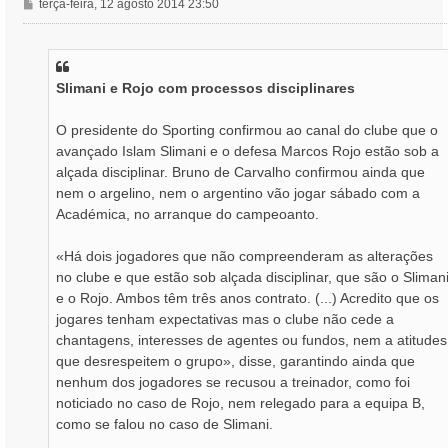
M
terça-feira, 12 agosto 2014 23:50
e
n
s
a
Slimani e Rojo com processos disciplinares
g
e
m
O presidente do Sporting confirmou ao canal do clube que o
avançado Islam Slimani e o defesa Marcos Rojo estão sob a
alçada disciplinar. Bruno de Carvalho confirmou ainda que
nem o argelino, nem o argentino vão jogar sábado com a
Académica, no arranque do campeoanto.
«Há dois jogadores que não compreenderam as alterações
no clube e que estão sob alçada disciplinar, que são o Sliman
e o Rojo. Ambos têm três anos contrato. (...) Acredito que os
jogares tenham expectativas mas o clube não cede a
chantagens, interesses de agentes ou fundos, nem a atitudes
que desrespeitem o grupo», disse, garantindo ainda que
nenhum dos jogadores se recusou a treinador, como foi
noticiado no caso de Rojo, nem relegado para a equipa B,
como se falou no caso de Slimani.