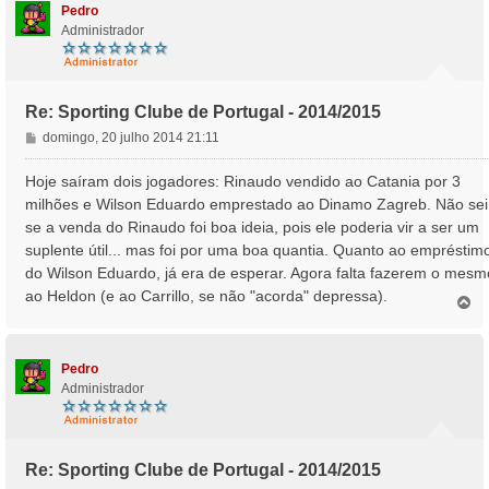
Pedro
Administrador
Re: Sporting Clube de Portugal - 2014/2015
M
domingo, 20 julho 2014 21:11
e
n
Hoje saíram dois jogadores: Rinaudo vendido ao Catania por 3
s
milhões e Wilson Eduardo emprestado ao Dinamo Zagreb. Não sei
a
se a venda do Rinaudo foi boa ideia, pois ele poderia vir a ser um
g
suplente útil... mas foi por uma boa quantia. Quanto ao empréstim
e
do Wilson Eduardo, já era de esperar. Agora falta fazerem o mesm
m
ao Heldon (e ao Carrillo, se não "acorda" depressa).
T
o
p
o
Pedro
Administrador
Re: Sporting Clube de Portugal - 2014/2015