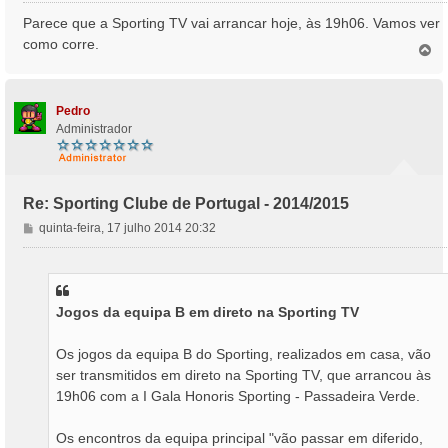
n
Parece que a Sporting TV vai arrancar hoje, às 19h06. Vamos ver
s
como corre.
T
a
o
g
p
e
o
m
Pedro
Administrador
Re: Sporting Clube de Portugal - 2014/2015
M
quinta-feira, 17 julho 2014 20:32
e
n
s
a
Jogos da equipa B em direto na Sporting TV
g
e
m
Os jogos da equipa B do Sporting, realizados em casa, vão
ser transmitidos em direto na Sporting TV, que arrancou às
19h06 com a I Gala Honoris Sporting - Passadeira Verde.
Os encontros da equipa principal "vão passar em diferido,