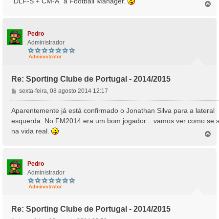
"DLF-S + CM-A" à Football Manager.
T
o
p
o
Pedro
Administrador
Re: Sporting Clube de Portugal - 2014/2015
M
sexta-feira, 08 agosto 2014 12:17
e
n
Aparentemente já está confirmado o Jonathan Silva para a lateral
s
esquerda. No FM2014 era um bom jogador... vamos ver como se s
a
na vida real.
T
g
o
e
p
m
o
Pedro
Administrador
Re: Sporting Clube de Portugal - 2014/2015