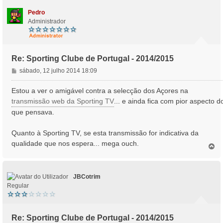
m
o
Pedro
Administrador
Re: Sporting Clube de Portugal - 2014/2015
M
sábado, 12 julho 2014 18:09
e
n
Estou a ver o amigável contra a selecção dos Açores na
s
transmissão web da Sporting TV
... e ainda fica com pior aspecto d
a
que pensava.
g
e
Quanto à Sporting TV, se esta transmissão for indicativa da
m
qualidade que nos espera... mega ouch.
T
o
p
o
JBCotrim
Regular
Re: Sporting Clube de Portugal - 2014/2015