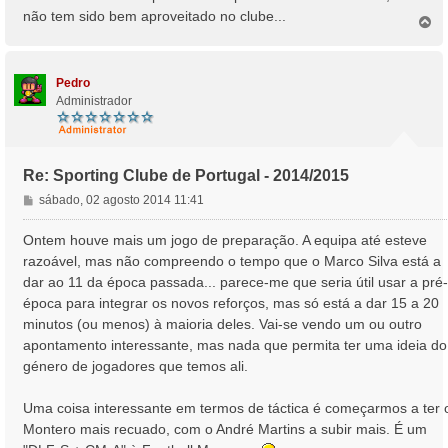
não tem sido bem aproveitado no clube...
T
o
p
o
Pedro
Administrador
Re: Sporting Clube de Portugal - 2014/2015
M
sábado, 02 agosto 2014 11:41
e
n
Ontem houve mais um jogo de preparação. A equipa até esteve
s
razoável, mas não compreendo o tempo que o Marco Silva está a
a
dar ao 11 da época passada... parece-me que seria útil usar a pré-
g
época para integrar os novos reforços, mas só está a dar 15 a 20
e
minutos (ou menos) à maioria deles. Vai-se vendo um ou outro
m
apontamento interessante, mas nada que permita ter uma ideia do
género de jogadores que temos ali.
Uma coisa interessante em termos de táctica é começarmos a ter 
Montero mais recuado, com o André Martins a subir mais. É um