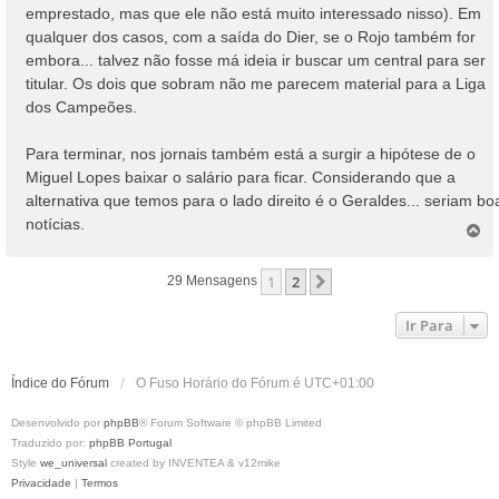
emprestado, mas que ele não está muito interessado nisso). Em
qualquer dos casos, com a saída do Dier, se o Rojo também for
embora... talvez não fosse má ideia ir buscar um central para ser
titular. Os dois que sobram não me parecem material para a Liga
dos Campeões.
Para terminar, nos jornais também está a surgir a hipótese de o
Miguel Lopes baixar o salário para ficar. Considerando que a
alternativa que temos para o lado direito é o Geraldes... seriam bo
notícias.
T
o
p
1
2
Próximo
29 Mensagens
o
Ir Para
Índice do Fórum
O Fuso Horário do Fórum é
UTC+01:00
Desenvolvido por
phpBB
® Forum Software © phpBB Limited
Traduzido por:
phpBB Portugal
Style
we_universal
created by INVENTEA & v12mike
Privacidade
|
Termos