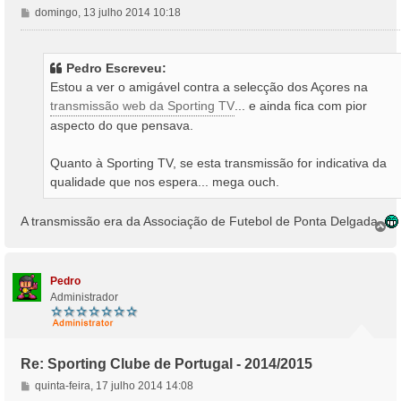
M
domingo, 13 julho 2014 10:18
e
n
s
Pedro Escreveu:
a
Estou a ver o amigável contra a selecção dos Açores na
g
transmissão web da Sporting TV
... e ainda fica com pior
e
m
aspecto do que pensava.
Quanto à Sporting TV, se esta transmissão for indicativa da
qualidade que nos espera... mega ouch.
A transmissão era da Associação de Futebol de Ponta Delgada.
T
o
p
o
Pedro
Administrador
Re: Sporting Clube de Portugal - 2014/2015
M
quinta-feira, 17 julho 2014 14:08
e