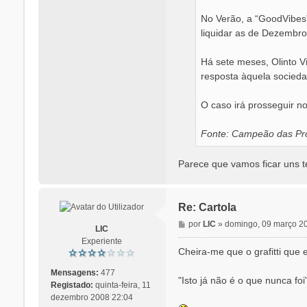
No Verão, a “GoodVibes”
liquidar as de Dezembro
Há sete meses, Olinto Vi
resposta àquela socieda
O caso irá prosseguir no 
Fonte: Campeão das Pro
Parece que vamos ficar uns t
Re: Cartola
M
por
LIC
»
domingo, 09 março 2
LIC
e
Experiente
n
Cheira-me que o grafitti que
s
a
Mensagens:
477
"Isto já não é o que nunca foi
g
Registado:
quinta-feira, 11
e
dezembro 2008 22:04