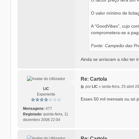
O valor mínimo de licit
A “GoodVibes”, cujo cont
comprometera-se a paga
Fonte: Campeão das Pro
Ainda se arriscam a não ter i
Re: Cartola
M
por
LIC
»
sexta-feira, 25 abril 
LIC
e
Experiente
n
Esses 50 mil mensais ou só 
s
a
Mensagens:
477
g
Registado:
quinta-feira, 11
e
dezembro 2008 22:04
m
Re: Cartola