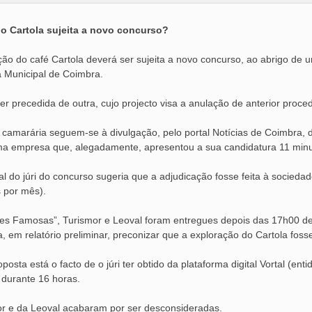
o Cartola sujeita a novo concurso?
ão do café Cartola deverá ser sujeita a novo concurso, ao abrigo de u
 Municipal de Coimbra.
er precedida de outra, cujo projecto visa a anulação de anterior proce
 camarária seguem-se à divulgação, pelo portal Notícias de Coimbra, 
ma empresa que, alegadamente, apresentou a sua candidatura 11 minut
al do júri do concurso sugeria que a adjudicação fosse feita à socied
 por mês).
es Famosas”, Turismor e Leoval foram entregues depois das 17h00 de 
, em relatório preliminar, preconizar que a exploração do Cartola foss
osta está o facto de o júri ter obtido da plataforma digital Vortal (en
 durante 16 horas.
or e da Leoval acabaram por ser desconsideradas.