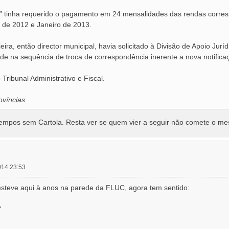
 tinha requerido o pagamento em 24 mensalidades das rendas correspo
 de 2012 e Janeiro de 2013.
eira, então director municipal, havia solicitado à Divisão de Apoio Jurí
de na sequência de troca de correspondência inerente a nova notifi
Tribunal Administrativo e Fiscal.
víncias
empos sem Cartola. Resta ver se quem vier a seguir não comete o mes
014 23:53
 esteve aqui à anos na parede da FLUC, agora tem sentido:
"