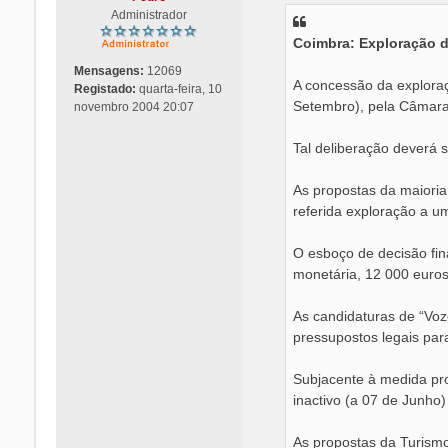
s
Administrador
a
Coimbra: Exploração d
g
e
Mensagens:
12069
m
A concessão da exploraç
Registado:
quarta-feira, 10
Setembro), pela Câmara
novembro 2004 20:07
Tal deliberação deverá s
As propostas da maioria
referida exploração a u
O esboço de decisão fin
monetária, 12 000 euros
As candidaturas de “Voz
pressupostos legais para
Subjacente à medida prop
inactivo (a 07 de Junho)
As propostas da Turism