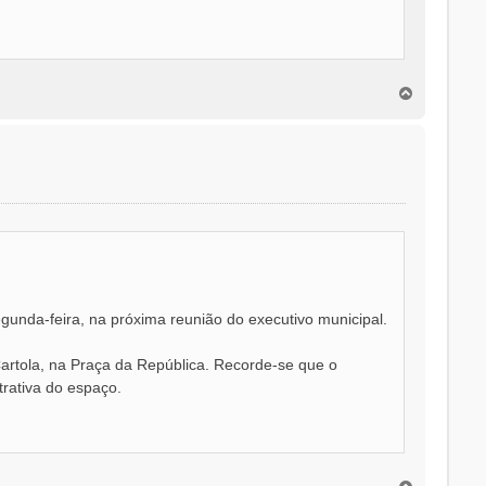
T
o
p
o
gunda-feira, na próxima reunião do executivo municipal.
Cartola, na Praça da República. Recorde-se que o
rativa do espaço.