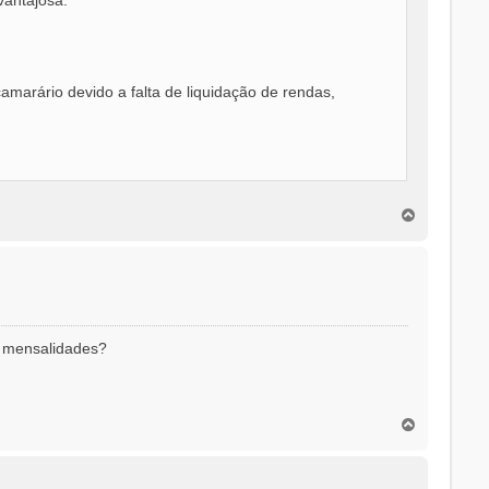
amarário devido a falta de liquidação de rendas,
T
o
p
o
) mensalidades?
T
o
p
o