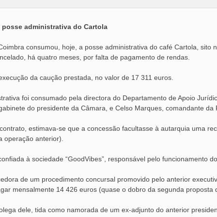
osse administrativa do Cartola
oimbra consumou, hoje, a posse administrativa do café Cartola, sito 
ancelado, há quatro meses, por falta de pagamento de rendas.
execução da caução prestada, no valor de 17 311 euros.
trativa foi consumado pela directora do Departamento de Apoio Jurídic
gabinete do presidente da Câmara, e Celso Marques, comandante da Po
ontrato, estimava-se que a concessão facultasse à autarquia uma re
a operação anterior).
 confiada à sociedade “GoodVibes”, responsável pelo funcionamento do 
cedora de um procedimento concursal promovido pelo anterior executi
ar mensalmente 14 426 euros (quase o dobro da segunda proposta d
lega dele, tida como namorada de um ex-adjunto do anterior preside