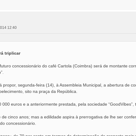
2014 12:40
á triplicar
futuro concessionário do café Cartola (Coimbra) será de montante corre
”.
 propor, segunda-feira (14), à Assembleia Municipal, a abertura de c
elecimento, sito na praça da República.
0 000 euros e a anteriormente prestada, pela sociedade “GoodVibes”, t
de cinco anos; mas a edilidade aspira à prerrogativa de lhe ser confer
do concessionário.
«peso» de 70 por cento em termos de determinação da proposta mais 