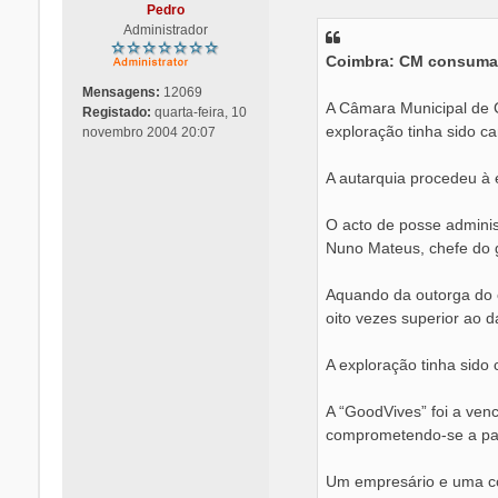
n
Pedro
s
Administrador
a
Coimbra: CM consuma p
g
e
Mensagens:
12069
m
A Câmara Municipal de C
Registado:
quarta-feira, 10
exploração tinha sido c
novembro 2004 20:07
A autarquia procedeu à 
O acto de posse adminis
Nuno Mateus, chefe do 
Aquando da outorga do c
oito vezes superior ao d
A exploração tinha sido
A “GoodVives” foi a ven
comprometendo-se a pag
Um empresário e uma co