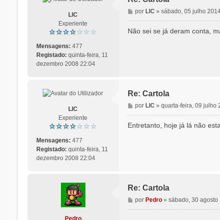
M
por
LIC
»
sábado, 05 julho 201
LIC
e
Experiente
n
Não sei se já deram conta, m
s
a
Mensagens:
477
g
Registado:
quinta-feira, 11
e
dezembro 2008 22:04
m
Re: Cartola
M
por
LIC
»
quarta-feira, 09 julho
LIC
e
Experiente
n
Entretanto, hoje já lá não es
s
a
Mensagens:
477
g
Registado:
quinta-feira, 11
e
dezembro 2008 22:04
m
Re: Cartola
M
por
Pedro
»
sábado, 30 agosto
e
n
Pedro