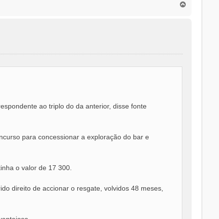
T
o
p
o
spondente ao triplo do da anterior, disse fonte
oncurso para concessionar a exploração do bar e
inha o valor de 17 300.
ido direito de accionar o resgate, volvidos 48 meses,
vantajosa.