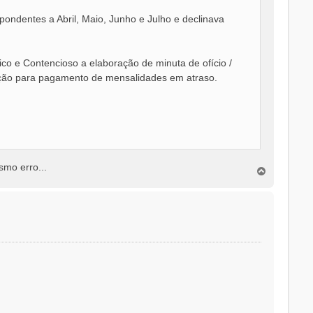
ndentes a Abril, Maio, Junho e Julho e declinava
dico e Contencioso a elaboração de minuta de ofício /
cação para pagamento de mensalidades em atraso.
mo erro...
T
o
p
o