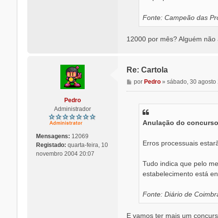
Fonte: Campeão das Pro
12000 por mês? Alguém não ap
Re: Cartola
M
por
Pedro
»
sábado, 30 agosto
e
n
Pedro
s
Administrador
a
Anulação do concurso 
g
e
Mensagens:
12069
m
Erros processuais estar
Registado:
quarta-feira, 10
novembro 2004 20:07
Tudo indica que pelo me
estabelecimento está en
Fonte: Diário de Coimbr
E vamos ter mais um concurso