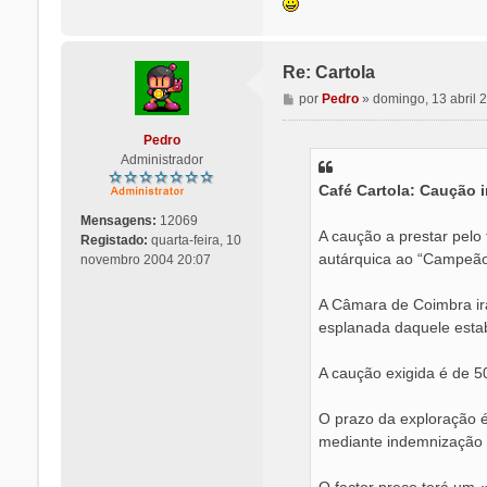
m
Re: Cartola
M
por
Pedro
»
domingo, 13 abril 
e
n
Pedro
s
Administrador
a
Café Cartola: Caução ir
g
e
Mensagens:
12069
m
A caução a prestar pelo 
Registado:
quarta-feira, 10
autárquica ao “Campeão
novembro 2004 20:07
A Câmara de Coimbra irá
esplanada daquele estab
A caução exigida é de 5
O prazo da exploração é 
mediante indemnização 
O factor preço terá um 