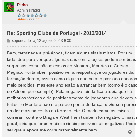
Pedro
Administrador
Re: Sporting Clube de Portugal - 2013/2014
M
segunda-feira, 12 agosto 2013 9:30
e
n
Bem, terminada a pré-época, ficam alguns sinais mistos. Por um
s
lado, deu para ver que algumas das contratações podem ser boas
a
surpresas, como são os casos do Montero, Maurício e Gerson
g
Magrão. Foi também positivo ver a resposta que os jogadores da
e
formação deram, assim como alguns que no ano passado andara
m
meio perdidos, mas este ano estão a arrancar bem (como é o cas
do Adrien, por exemplo). Pela negativa, ainda fica a ideia que há
melhorias tácticas e de posicionamento de jogadores que devem s
feitas - o Montero não me parece ponta-de-lança, o Gerson parec
render mais no centro do terreno, etc. O modo como as coisas
correram contra o Braga e West Ham também foi negativo... mas, 
geral, diria que foram mais os sinais positivos que negativos. Pode
ser que a época até corra razoavelmente bem.
T
o