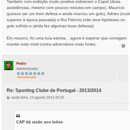
Também com exibição muito positiva estiveram o Capel (duas
assistências, mesmo com poucos minutos em campo), Maurício
(parece ser um bom defesa e ainda marcou um golo), Adrien (muit
superior à época passada) e Rui Patrício (não teve hipóteses no
golo sofrido e ainda fez algumas boas defesas).
Em resumo, foi uma boa estreia... agora é esperar que consigam
manter este nível contra adversários mais fortes.
T
o
p
o
Pedro
Administrador
Re: Sporting Clube de Portugal - 2013/2014
M
sexta-feira, 23 agosto 2013 20:25
e
n
s
a
CAP dá razão aos leões
g
e