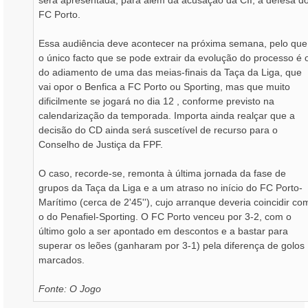
será apresentada, para além da acusação da CII, a defesa d
FC Porto.
Essa audiência deve acontecer na próxima semana, pelo que
o único facto que se pode extrair da evolução do processo é 
do adiamento de uma das meias-finais da Taça da Liga, que
vai opor o Benfica a FC Porto ou Sporting, mas que muito
dificilmente se jogará no dia 12 , conforme previsto na
calendarização da temporada. Importa ainda realçar que a
decisão do CD ainda será suscetível de recurso para o
Conselho de Justiça da FPF.
O caso, recorde-se, remonta à última jornada da fase de
grupos da Taça da Liga e a um atraso no início do FC Porto-
Marítimo (cerca de 2'45''), cujo arranque deveria coincidir co
o do Penafiel-Sporting. O FC Porto venceu por 3-2, com o
último golo a ser apontado em descontos e a bastar para
superar os leões (ganharam por 3-1) pela diferença de golos
marcados.
Fonte: O Jogo