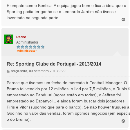
n
E empate com o Benfica. A equipa jogou bem e fica a ideia que o
s
Sporting podia ter ganho se o Leonardo Jardim não tivesse
a
inventado na segunda parte...
T
g
o
e
p
m
o
Pedro
Administrador
Re: Sporting Clube de Portugal - 2013/2014
M
terça-feira, 03 setembro 2013 9:29
e
n
Parece que tivemos um fecho de mercado à Football Manager. O
s
Bruma foi vendido por 12 milhões, o Ilori por 7,5 milhões, o Rubio f
a
emprestado ao Panduuri (agora estão em todas), o Jeffren foi
g
emprestado ao Espanyol... e ainda foram buscar dois jogadores,
e
Píris e Vitor (suponho que para o banco). Se não houver truques à
m
Godinho no valor das vendas, foram óptimos negócios (em especia
o do Bruma).
T
o
p