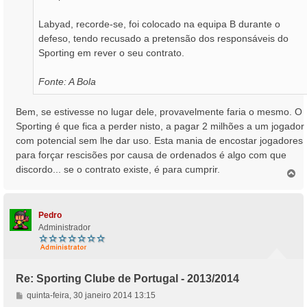
Labyad, recorde-se, foi colocado na equipa B durante o
defeso, tendo recusado a pretensão dos responsáveis do
Sporting em rever o seu contrato.
Fonte: A Bola
Bem, se estivesse no lugar dele, provavelmente faria o mesmo. O
Sporting é que fica a perder nisto, a pagar 2 milhões a um jogador
com potencial sem lhe dar uso. Esta mania de encostar jogadores
para forçar rescisões por causa de ordenados é algo com que
discordo... se o contrato existe, é para cumprir.
T
o
p
o
Pedro
Administrador
Re: Sporting Clube de Portugal - 2013/2014
M
quinta-feira, 30 janeiro 2014 13:15
e