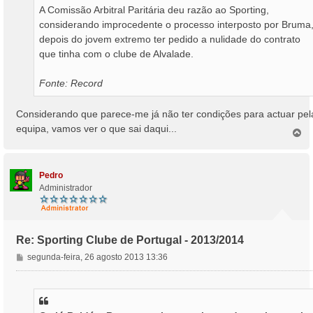
m
A Comissão Arbitral Paritária deu razão ao Sporting,
considerando improcedente o processo interposto por Bruma
depois do jovem extremo ter pedido a nulidade do contrato
que tinha com o clube de Alvalade.
Fonte: Record
Considerando que parece-me já não ter condições para actuar pel
equipa, vamos ver o que sai daqui...
T
o
p
o
Pedro
Administrador
Re: Sporting Clube de Portugal - 2013/2014
M
segunda-feira, 26 agosto 2013 13:36
e
n
s
a