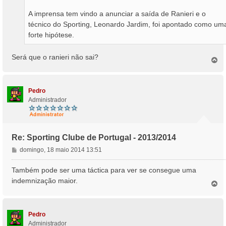
A imprensa tem vindo a anunciar a saída de Ranieri e o
técnico do Sporting, Leonardo Jardim, foi apontado como um
forte hipótese.
Será que o ranieri não sai?
T
o
p
o
Pedro
Administrador
Re: Sporting Clube de Portugal - 2013/2014
M
domingo, 18 maio 2014 13:51
e
n
Também pode ser uma táctica para ver se consegue uma
s
indemnização maior.
T
a
o
g
p
e
o
m
Pedro
Administrador