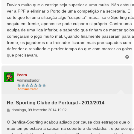
Duvido muito que o castigo seja superior a uma multa. Não estou 
ver a FPF a eliminar o Porto de uma competição na secretaria. É
certo que foi uma situação algo "suspeita", mas... se o Sporting nã
seguiu em frente, apenas se pode culpar a si próprio. Contra uma
equipa de uma liga inferior, e sabendo que tinham de marcar golos
começaram o jogo muito mal. Quando finalmente passaram para a
frente, os jogadores e o treinador ficaram mais preocupados com
defender o resultado e perder tempo do que com marcar os golos
que precisavam.
T
o
p
o
Pedro
Administrador
Re: Sporting Clube de Portugal - 2013/2014
M
domingo, 09 fevereiro 2014 19:02
e
n
O Benfica-Sporting acabou adiado por causa dos estragos que o
s
mau tempo estava a causar na cobertura do estádio... e parece q
a