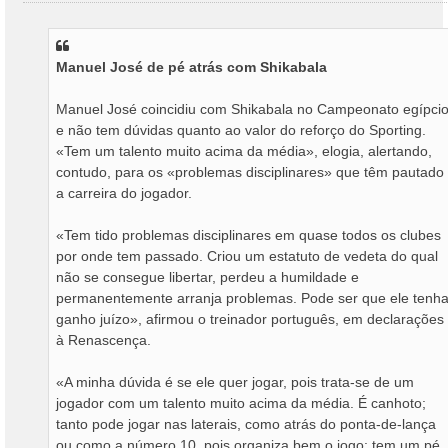
n
s
a
Manuel José de pé atrás com Shikabala
g
e
m
Manuel José coincidiu com Shikabala no Campeonato egípci
e não tem dúvidas quanto ao valor do reforço do Sporting.
«Tem um talento muito acima da média», elogia, alertando,
contudo, para os «problemas disciplinares» que têm pautado
a carreira do jogador.
«Tem tido problemas disciplinares em quase todos os clubes
por onde tem passado. Criou um estatuto de vedeta do qual
não se consegue libertar, perdeu a humildade e
permanentemente arranja problemas. Pode ser que ele tenh
ganho juízo», afirmou o treinador português, em declarações
à Renascença.
«A minha dúvida é se ele quer jogar, pois trata-se de um
jogador com um talento muito acima da média. É canhoto;
tanto pode jogar nas laterais, como atrás do ponta-de-lança
ou como a número 10, pois organiza bem o jogo; tem um pé