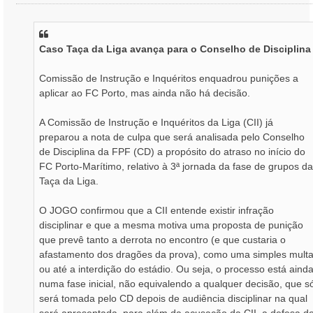
e
n
s
a
Caso Taça da Liga avança para o Conselho de Disciplina
g
e
m
Comissão de Instrução e Inquéritos enquadrou punições a
aplicar ao FC Porto, mas ainda não há decisão.
A Comissão de Instrução e Inquéritos da Liga (CII) já
preparou a nota de culpa que será analisada pelo Conselho
de Disciplina da FPF (CD) a propósito do atraso no início do
FC Porto-Marítimo, relativo à 3ª jornada da fase de grupos da
Taça da Liga.
O JOGO confirmou que a CII entende existir infração
disciplinar e que a mesma motiva uma proposta de punição
que prevê tanto a derrota no encontro (e que custaria o
afastamento dos dragões da prova), como uma simples mult
ou até a interdição do estádio. Ou seja, o processo está aind
numa fase inicial, não equivalendo a qualquer decisão, que s
será tomada pelo CD depois de audiência disciplinar na qual