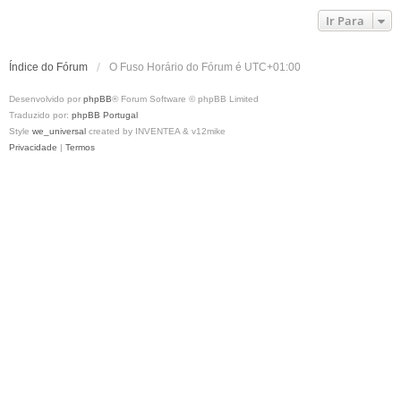
Ir Para
Índice do Fórum
O Fuso Horário do Fórum é
UTC+01:00
Desenvolvido por
phpBB
® Forum Software © phpBB Limited
Traduzido por:
phpBB Portugal
Style
we_universal
created by INVENTEA & v12mike
Privacidade
|
Termos