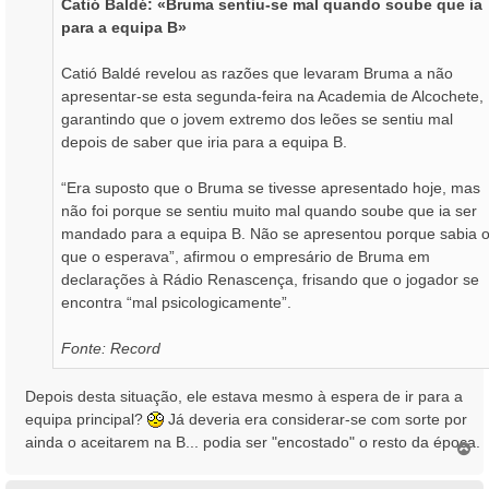
Catió Baldé: «Bruma sentiu-se mal quando soube que ia
g
para a equipa B»
e
m
Catió Baldé revelou as razões que levaram Bruma a não
apresentar-se esta segunda-feira na Academia de Alcochete,
garantindo que o jovem extremo dos leões se sentiu mal
depois de saber que iria para a equipa B.
“Era suposto que o Bruma se tivesse apresentado hoje, mas
não foi porque se sentiu muito mal quando soube que ia ser
mandado para a equipa B. Não se apresentou porque sabia 
que o esperava”, afirmou o empresário de Bruma em
declarações à Rádio Renascença, frisando que o jogador se
encontra “mal psicologicamente”.
Fonte: Record
Depois desta situação, ele estava mesmo à espera de ir para a
equipa principal?
Já deveria era considerar-se com sorte por
ainda o aceitarem na B... podia ser "encostado" o resto da época.
T
o
p