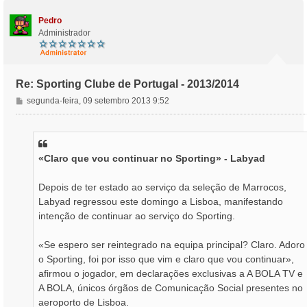
o
Pedro
Administrador
Re: Sporting Clube de Portugal - 2013/2014
M
segunda-feira, 09 setembro 2013 9:52
e
n
s
a
«Claro que vou continuar no Sporting» - Labyad
g
e
m
Depois de ter estado ao serviço da seleção de Marrocos,
Labyad regressou este domingo a Lisboa, manifestando
intenção de continuar ao serviço do Sporting.
«Se espero ser reintegrado na equipa principal? Claro. Adoro
o Sporting, foi por isso que vim e claro que vou continuar»,
afirmou o jogador, em declarações exclusivas a A BOLA TV e
A BOLA, únicos órgãos de Comunicação Social presentes no
aeroporto de Lisboa.