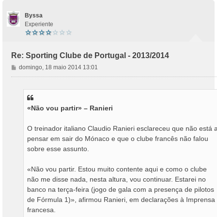
p
o
Byssa
Experiente
Re: Sporting Clube de Portugal - 2013/2014
M
domingo, 18 maio 2014 13:01
e
n
s
a
«Não vou partir» – Ranieri
g
e
m
O treinador italiano Claudio Ranieri esclareceu que não está 
pensar em sair do Mónaco e que o clube francês não falou
sobre esse assunto.
«Não vou partir. Estou muito contente aqui e como o clube
não me disse nada, nesta altura, vou continuar. Estarei no
banco na terça-feira (jogo de gala com a presença de pilotos
de Fórmula 1)», afirmou Ranieri, em declarações à Imprensa
francesa.