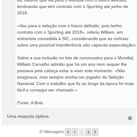
lembrando que tem contrato com o Sporting até junho de
2018.
«Vou para a seleção com o futuro definido, pois tenho
contrato com o Sporting até 2018», referiu William, em
entrevista concedida à SIC, considerando que as notícias
sobre uma possível transferência são «apenas especulação»
Sobre a sua inclusão no lote de convocados para o Mundial,
William Carvalho admitiu que há um ano nem sequer lhe
passava pela cabeça estar a viver este momento: «Não
imaginava, mas sempre sonhei ser jogador da Seleção
Nacional. Com o trabalho que fiz ao longo da época foi mais
fácil e consegui ser chamado.»
Fonte: A Bola
Uma resposta óptima.
T
o
p
1
2
3
Anterior
Próximo
37 Mensagens
o