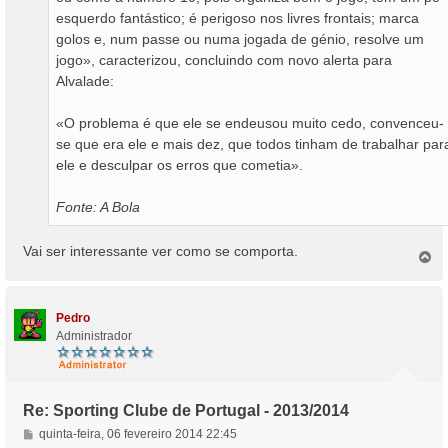
esquerdo fantástico; é perigoso nos livres frontais; marca
golos e, num passe ou numa jogada de génio, resolve um
jogo», caracterizou, concluindo com novo alerta para
Alvalade:
«O problema é que ele se endeusou muito cedo, convenceu-
se que era ele e mais dez, que todos tinham de trabalhar par
ele e desculpar os erros que cometia».
Fonte: A Bola
Vai ser interessante ver como se comporta.
T
o
p
o
Pedro
Administrador
Re: Sporting Clube de Portugal - 2013/2014
M
quinta-feira, 06 fevereiro 2014 22:45