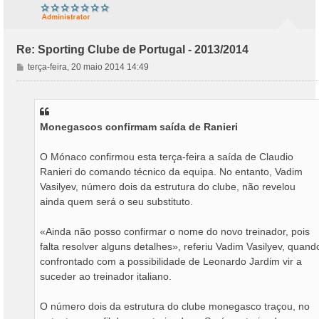
Re: Sporting Clube de Portugal - 2013/2014
M
terça-feira, 20 maio 2014 14:49
e
n
s
a
Monegascos confirmam saída de Ranieri
g
e
m
O Mónaco confirmou esta terça-feira a saída de Claudio
Ranieri do comando técnico da equipa. No entanto, Vadim
Vasilyev, número dois da estrutura do clube, não revelou
ainda quem será o seu substituto.
«Ainda não posso confirmar o nome do novo treinador, pois
falta resolver alguns detalhes», referiu Vadim Vasilyev, quand
confrontado com a possibilidade de Leonardo Jardim vir a
suceder ao treinador italiano.
O número dois da estrutura do clube monegasco traçou, no