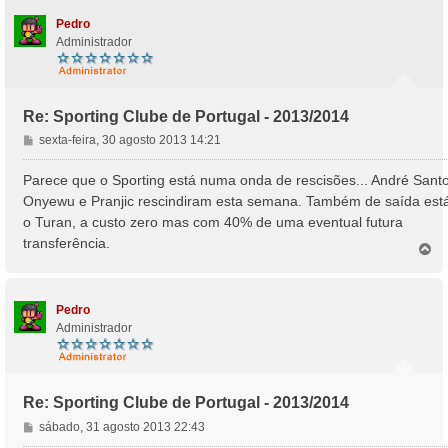
o
Pedro
Administrador
Re: Sporting Clube de Portugal - 2013/2014
M
sexta-feira, 30 agosto 2013 14:21
e
n
Parece que o Sporting está numa onda de rescisões... André Santo
s
Onyewu e Pranjic rescindiram esta semana. Também de saída est
a
o Turan, a custo zero mas com 40% de uma eventual futura
g
transferência.
e
T
o
m
p
o
Pedro
Administrador
Re: Sporting Clube de Portugal - 2013/2014
M
sábado, 31 agosto 2013 22:43
e