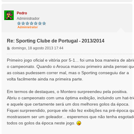
p
o
Pedro
Administrador
Re: Sporting Clube de Portugal - 2013/2014
M
domingo, 18 agosto 2013 17:44
e
n
Primeiro jogo oficial e vitória por 5-1... foi uma boa maneira de abri
s
o campeonato. Quando o Arouca marcou primeiro ainda pensei qu
a
as coisas pudessem correr mal, mas o Sporting conseguiu dar a
g
volta facilmente ainda na primeira parte.
e
m
Em termos de destaques, o Montero surpreendeu pela positiva.
Abriu o campeonato com uma óptima exibição, incluindo um hat-tri
e aquele que certamente será um dos melhores golos da época.
Fiquei surpreendido, porque ele não fez exibições na pré-época q
mostrassem ser um goleador... esperemos que não tenha esgotad
todos os golos da época neste jogo.