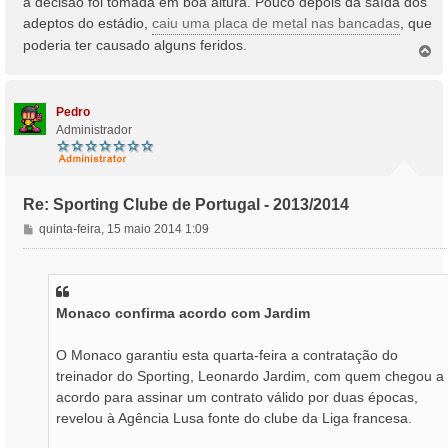
a decisão foi tomada em boa altura. Pouco depois da saída dos
g
adeptos do estádio,
caiu uma placa de metal nas bancadas
, que
e
poderia ter causado alguns feridos.
m
T
o
p
o
Pedro
Administrador
Re: Sporting Clube de Portugal - 2013/2014
M
quinta-feira, 15 maio 2014 1:09
e
n
s
a
Monaco confirma acordo com Jardim
g
e
m
O Monaco garantiu esta quarta-feira a contratação do
treinador do Sporting, Leonardo Jardim, com quem chegou a
acordo para assinar um contrato válido por duas épocas,
revelou à Agência Lusa fonte do clube da Liga francesa.