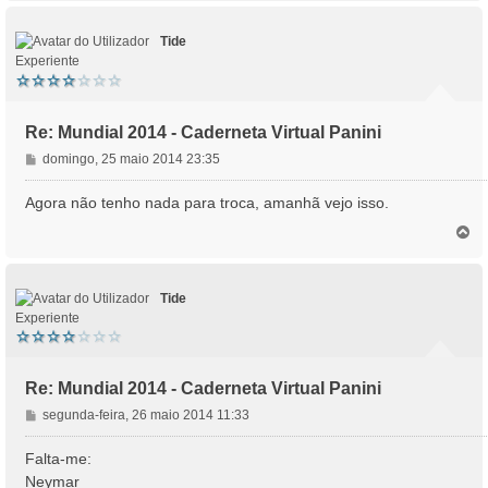
p
o
Tide
Experiente
Re: Mundial 2014 - Caderneta Virtual Panini
M
domingo, 25 maio 2014 23:35
e
n
Agora não tenho nada para troca, amanhã vejo isso.
s
T
a
o
g
p
e
o
m
Tide
Experiente
Re: Mundial 2014 - Caderneta Virtual Panini
M
segunda-feira, 26 maio 2014 11:33
e
n
Falta-me:
s
Neymar