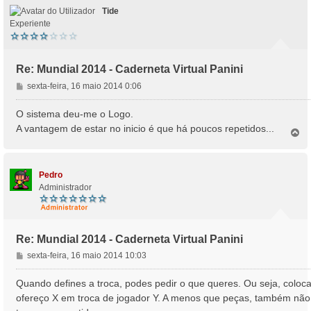
Tide
Experiente
Re: Mundial 2014 - Caderneta Virtual Panini
M
sexta-feira, 16 maio 2014 0:06
e
n
O sistema deu-me o Logo.
s
A vantagem de estar no inicio é que há poucos repetidos...
T
a
o
g
p
e
o
m
Pedro
Administrador
Re: Mundial 2014 - Caderneta Virtual Panini
M
sexta-feira, 16 maio 2014 10:03
e
n
Quando defines a troca, podes pedir o que queres. Ou seja, coloca
s
ofereço X em troca de jogador Y. A menos que peças, também não
a