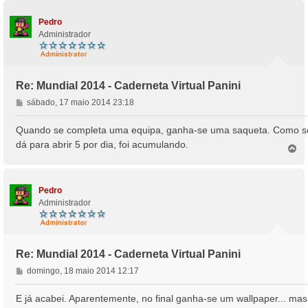
p
m
o
Pedro
Administrador
Re: Mundial 2014 - Caderneta Virtual Panini
M
sábado, 17 maio 2014 23:18
e
n
Quando se completa uma equipa, ganha-se uma saqueta. Como s
s
dá para abrir 5 por dia, foi acumulando.
T
a
o
g
p
e
o
m
Pedro
Administrador
Re: Mundial 2014 - Caderneta Virtual Panini
M
domingo, 18 maio 2014 12:17
e
n
E já acabei. Aparentemente, no final ganha-se um wallpaper... mas
s