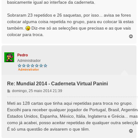
basicamente igual ao interface da caderneta.
a
g
Sobraram 23 repetidos e 26 saquetas, por isso... avisa se fores
e
colocar alguma coisa repetida no grupo, para eu colocar lá estas
m
também.
Diz-me só as selecções que precisas e as que vais
colocar para troca.
T
o
p
o
Pedro
Administrador
Re: Mundial 2014 - Caderneta Virtual Panini
M
domingo, 25 maio 2014 21:39
e
n
Meti as 128 cartas que tinha aqui repetidas para troca no grupo.
s
Escolhi para receber qualquer jogador de Portugal, Brasil, Argentin
a
Estados Unidos, Espanha, México, Itália, Inglaterra e Grécia... mas
g
como já acabei, posso aceitar repetidas de qualquer outra selecçã
e
É só uma questão de avisarem o que têm.
m
T
o