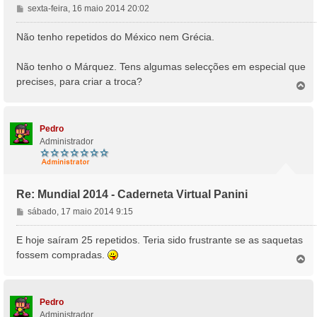
M
sexta-feira, 16 maio 2014 20:02
e
n
Não tenho repetidos do México nem Grécia.
s
a
Não tenho o Márquez. Tens algumas selecções em especial que
g
precises, para criar a troca?
e
T
o
m
p
o
Pedro
Administrador
Re: Mundial 2014 - Caderneta Virtual Panini
M
sábado, 17 maio 2014 9:15
e
n
E hoje saíram 25 repetidos. Teria sido frustrante se as saquetas
s
fossem compradas.
T
a
o
g
p
e
o
m
Pedro
Administrador