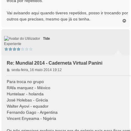
troca por repetidos.
g
e
Vai avisando aqui quando tiveres repetidos, posso ir trocando por
m
outros que precises, mesmo que já os tenha.
T
o
p
o
Tide
Experiente
Re: Mundial 2014 - Caderneta Virtual Panini
M
sexta-feira, 16 maio 2014 19:12
e
n
Para troca no grupo
s
RAfa marquez - México
a
Huntelaar - holanda
g
José Holebas - Grécia
e
Walter Ayovi - equador
m
Fernando Gago - Argentina
Vincent Enyeama - Nigéria
Os três primeiros preferia trocar por do próprio país para ficar com