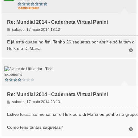
Re: Mundial 2014 - Caderneta Virtual Panini
M
sábado, 17 maio 2014 18:12
e
n
E já está quase no fim. Tenho 26 saquetas por abrir e só faltam o
s
Hulk e o Di Maria.
T
a
o
g
p
e
o
m
Tide
Experiente
Re: Mundial 2014 - Caderneta Virtual Panini
M
sábado, 17 maio 2014 23:13
e
n
Estive fora... se me calhar o Hulk ou o di Maria eu ponho no grupo.
s
a
Como tens tantas saquetas?
T
g
o
e