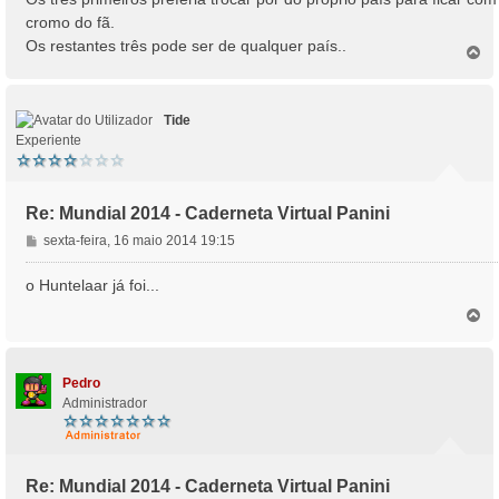
cromo do fã.
Os restantes três pode ser de qualquer país..
T
o
p
o
Tide
Experiente
Re: Mundial 2014 - Caderneta Virtual Panini
M
sexta-feira, 16 maio 2014 19:15
e
n
o Huntelaar já foi...
s
T
a
o
g
p
e
o
m
Pedro
Administrador
Re: Mundial 2014 - Caderneta Virtual Panini