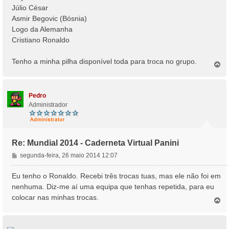
a
Júlio César
g
Asmir Begovic (Bósnia)
e
Logo da Alemanha
m
Cristiano Ronaldo
Tenho a minha pilha disponível toda para troca no grupo.
T
o
p
o
Pedro
Administrador
Re: Mundial 2014 - Caderneta Virtual Panini
M
segunda-feira, 26 maio 2014 12:07
e
n
Eu tenho o Ronaldo. Recebi três trocas tuas, mas ele não foi em
s
nenhuma. Diz-me aí uma equipa que tenhas repetida, para eu
a
colocar nas minhas trocas.
T
g
o
e
p
m
o