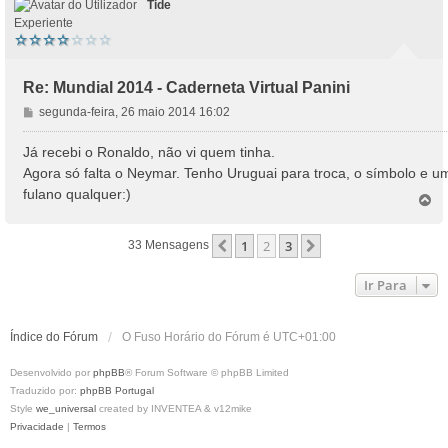
Tide
Experiente
Re: Mundial 2014 - Caderneta Virtual Panini
M
segunda-feira, 26 maio 2014 16:02
e
n
Já recebi o Ronaldo, não vi quem tinha.
s
Agora só falta o Neymar. Tenho Uruguai para troca, o símbolo e u
a
fulano qualquer:)
T
g
o
e
p
m
1
2
3
Anterior
Próximo
33 Mensagens
o
Ir Para
Índice do Fórum
O Fuso Horário do Fórum é
UTC+01:00
Desenvolvido por
phpBB
® Forum Software © phpBB Limited
Traduzido por:
phpBB Portugal
Style
we_universal
created by INVENTEA & v12mike
Privacidade
|
Termos