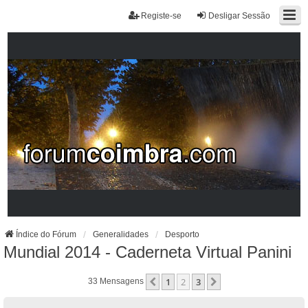
Registe-se
Desligar Sessão
Índice do Fórum
Generalidades
Desporto
Mundial 2014 - Caderneta Virtual Panini
1
2
3
Anterior
Próximo
33 Mensagens