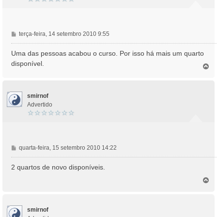
M
terça-feira, 14 setembro 2010 9:55
e
n
Uma das pessoas acabou o curso. Por isso há mais um quarto
s
disponível.
T
a
o
g
p
e
o
m
smirnof
Advertido
M
quarta-feira, 15 setembro 2010 14:22
e
n
2 quartos de novo disponíveis.
s
T
a
o
g
p
e
o
m
smirnof