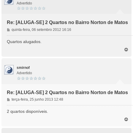
Advertido
Re: [ALUGA-SE] 2 Quartos no Bairro Norton de Matos
M
quinta-feira, 06 setembro 2012 16:16
e
n
Quartos alugados.
s
T
a
o
g
p
e
o
m
smirnof
Advertido
Re: [ALUGA-SE] 2 Quartos no Bairro Norton de Matos
M
terça-feira, 25 junho 2013 12:48
e
n
2 quartos disponíveis.
s
T
a
o
g
p
e