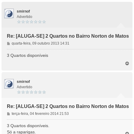
p
e
o
m
smirnof
Advertido
Re: [ALUGA-SE] 2 Quartos no Bairro Norton de Matos
M
quarta-feira, 09 outubro 2013 14:31
e
n
3 Quartos disponíveis
s
T
a
o
g
p
e
o
m
smirnof
Advertido
Re: [ALUGA-SE] 2 Quartos no Bairro Norton de Matos
M
terça-feira, 04 fevereiro 2014 21:53
e
n
3 Quartos disponíveis.
s
Só a raparigas.
T