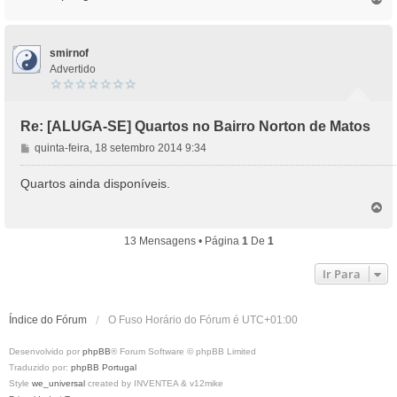
a
o
g
p
e
o
m
smirnof
Advertido
Re: [ALUGA-SE] Quartos no Bairro Norton de Matos
M
quinta-feira, 18 setembro 2014 9:34
e
n
Quartos ainda disponíveis.
s
T
a
o
g
p
13 Mensagens • Página
1
De
1
e
o
m
Ir Para
Índice do Fórum
O Fuso Horário do Fórum é
UTC+01:00
Desenvolvido por
phpBB
® Forum Software © phpBB Limited
Traduzido por:
phpBB Portugal
Style
we_universal
created by INVENTEA & v12mike