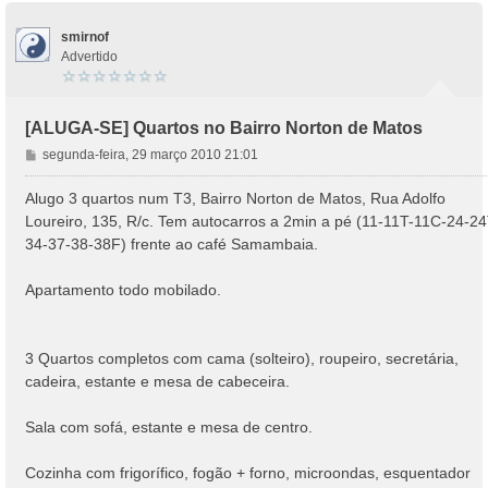
smirnof
Advertido
[ALUGA-SE] Quartos no Bairro Norton de Matos
M
segunda-feira, 29 março 2010 21:01
e
n
Alugo 3 quartos num T3, Bairro Norton de Matos, Rua Adolfo
s
Loureiro, 135, R/c. Tem autocarros a 2min a pé (11-11T-11C-24-24
a
34-37-38-38F) frente ao café Samambaia.
g
e
Apartamento todo mobilado.
m
3 Quartos completos com cama (solteiro), roupeiro, secretária,
cadeira, estante e mesa de cabeceira.
Sala com sofá, estante e mesa de centro.
Cozinha com frigorífico, fogão + forno, microondas, esquentador