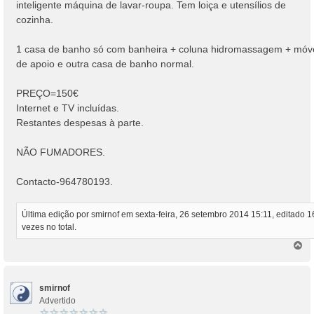
inteligente máquina de lavar-roupa. Tem loiça e utensílios de
cozinha.
1 casa de banho só com banheira + coluna hidromassagem + móv
de apoio e outra casa de banho normal.
PREÇO=150€
Internet e TV incluídas.
Restantes despesas à parte.
NÃO FUMADORES.
Contacto-964780193.
Última edição por
smirnof
em sexta-feira, 26 setembro 2014 15:11, editado 1
vezes no total.
T
o
p
o
smirnof
Advertido