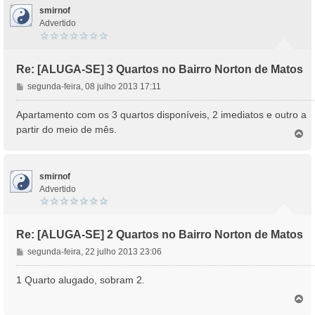
o
m
smirnof
Advertido
Re: [ALUGA-SE] 3 Quartos no Bairro Norton de Matos
M
segunda-feira, 08 julho 2013 17:11
e
n
Apartamento com os 3 quartos disponíveis, 2 imediatos e outro a
s
partir do meio de mês.
T
a
o
g
p
e
o
m
smirnof
Advertido
Re: [ALUGA-SE] 2 Quartos no Bairro Norton de Matos
M
segunda-feira, 22 julho 2013 23:06
e
n
1 Quarto alugado, sobram 2.
s
T
a
o
g