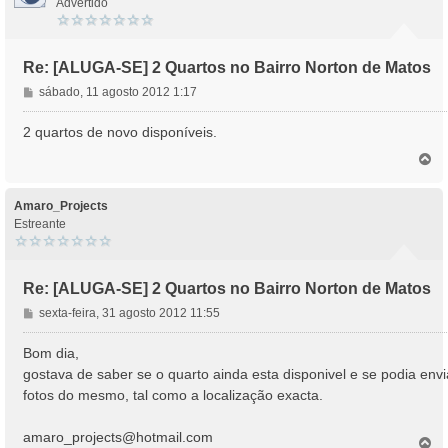
Advertido
Re: [ALUGA-SE] 2 Quartos no Bairro Norton de Matos
M
sábado, 11 agosto 2012 1:17
e
n
2 quartos de novo disponíveis.
s
T
a
o
g
p
e
o
Amaro_Projects
m
Estreante
Re: [ALUGA-SE] 2 Quartos no Bairro Norton de Matos
M
sexta-feira, 31 agosto 2012 11:55
e
n
Bom dia,
s
gostava de saber se o quarto ainda esta disponivel e se podia envi
a
fotos do mesmo, tal como a localização exacta.
g
e
amaro_projects@hotmail.com
m
T