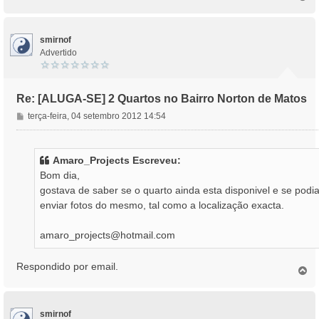
o
p
o
smirnof
Advertido
Re: [ALUGA-SE] 2 Quartos no Bairro Norton de Matos
M
terça-feira, 04 setembro 2012 14:54
e
n
s
Amaro_Projects Escreveu:
a
Bom dia,
g
gostava de saber se o quarto ainda esta disponivel e se podi
e
enviar fotos do mesmo, tal como a localização exacta.
m
amaro_projects@hotmail.com
Respondido por email.
T
o
p
o
smirnof