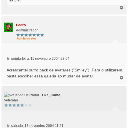
no total.
T
o
p
o
Pedro
Administrador
M
quinta-feira, 11 novembro 2004 23:54
e
n
Acrescentei outro pack de avatares ("Smiley"). Para o utilizarem,
s
basta escolher essa galeria ao mudar de avatar.
T
a
o
g
p
e
o
m
Oka_Game
Veterano
M
sábado, 13 novembro 2004 11:21