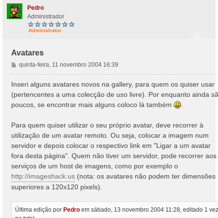
Pedro
Administrador
Avatares
M
quinta-feira, 11 novembro 2004 16:39
e
n
Inseri alguns avatares novos na gallery, para quem os quiser usar
s
(pertencentes a uma colecção de uso livre). Por enquanto ainda s
a
poucos, se encontrar mais alguns coloco lá também
.
g
e
Para quem quiser utilizar o seu próprio avatar, deve recorrer à
m
utilização de um avatar remoto. Ou seja, colocar a imagem num
servidor e depois colocar o respectivo link em "Ligar a um avatar
fora desta página". Quem não tiver um servidor, pode recorrer aos
serviços de um host de imagens, como por exemplo o
http://imageshack.us
(nota: os avatares não podem ter dimensões
superiores a 120x120 pixels).
Última edição por
Pedro
em sábado, 13 novembro 2004 11:28, editado 1 ve