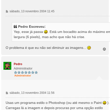
M
sábado, 13 novembro 2004 11:45
e
n
s
Pedro Escreveu:
a
Yep, esse já passa
. Está um bocadito acima do máximo e
g
largura (6 pixels), mas acho que não há crise.
e
m
O problema é que eu não sei diminuir as imagens...
T
o
p
o
Pedro
Administrador
M
sábado, 13 novembro 2004 11:56
e
n
Usas um programa estilo o Photoshop (ou até mesmo o Paint
).
s
Carregas lá a imagem e depois procuras por uma opção estilo