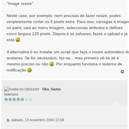
a
"Image resize".
g
e
Neste caso, por exemplo, nem precisas de fazer resize, podes
m
simplesmente cortar os 6 pixels extra. Para isso, carregas a imag
no paint, vais ao menu Imagem, seleccionas atributos e defines
como largura 120 pixels. Depois é só salvares, fazes o upload e já
está
.
A alternativa é eu instalar um script que faça o resize automático d
avatares. Se for necessário, faz-se... mas primeiro vê-se se é
mesmo preciso ou não
. Por enquanto funciona o sistema de
notificação
.
T
o
p
o
Oka_Game
Veterano
M
sábado, 13 novembro 2004 12:08
e