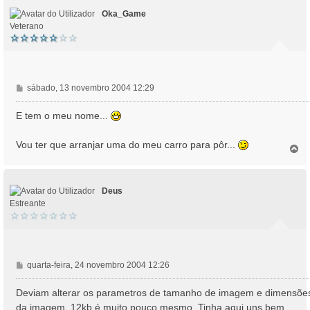
o
m
Oka_Game
Veterano
M
sábado, 13 novembro 2004 12:29
e
n
E tem o meu nome...
s
a
Vou ter que arranjar uma do meu carro para pôr...
T
g
o
e
p
m
o
Deus
Estreante
M
quarta-feira, 24 novembro 2004 12:26
e
n
Deviam alterar os parametros de tamanho de imagem e dimensõe
s
da imagem. 12kb é muito pouco mesmo. Tinha aqui uns bem