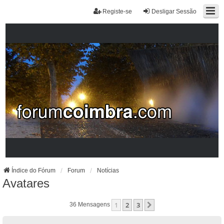
Registe-se
Desligar Sessão
Índice do Fórum
Forum
Notícias
Avatares
1
2
3
Próximo
36 Mensagens