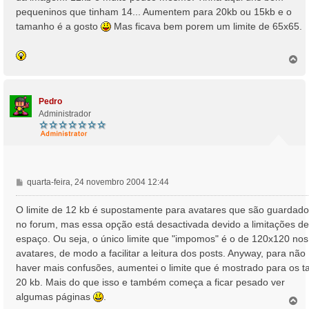
a
pequeninos que tinham 14... Aumentem para 20kb ou 15kb e o
g
tamanho é a gosto
Mas ficava bem porem um limite de 65x65.
e
m
T
o
p
o
Pedro
Administrador
M
quarta-feira, 24 novembro 2004 12:44
e
n
O limite de 12 kb é supostamente para avatares que são guardad
s
no forum, mas essa opção está desactivada devido a limitações de
a
espaço. Ou seja, o único limite que "impomos" é o de 120x120 nos
g
avatares, de modo a facilitar a leitura dos posts. Anyway, para não
e
haver mais confusões, aumentei o limite que é mostrado para os ta
m
20 kb. Mais do que isso e também começa a ficar pesado ver
algumas páginas
.
T