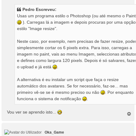
n
s
Pedro Escreveu:
a
Usas um programa estilo o Photoshop (ou até mesmo o Paint
g
). Carregas lá a imagem e depois procuras por uma opção
e
estilo "Image resize".
m
Neste caso, por exemplo, nem precisas de fazer resize, pode
simplesmente cortar os 6 pixels extra. Para isso, carregas a
imagem no paint, vais ao menu Imagem, seleccionas atributo
e defines como largura 120 pixels. Depois é só salvares, faze
o upload e já está
.
A alternativa é eu instalar um script que faça o resize
automático dos avatares. Se for necessário, faz-se... mas
primeiro vê-se se é mesmo preciso ou não
. Por enquanto
funciona o sistema de notificação
.
Vou ver se aprendo isto...
T
o
p
o
Oka_Game