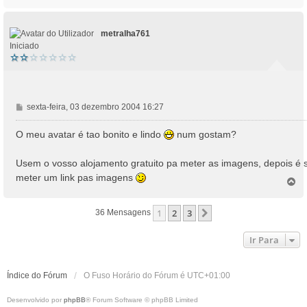
o
p
o
metralha761
Iniciado
M
sexta-feira, 03 dezembro 2004 16:27
e
n
O meu avatar é tao bonito e lindo
num gostam?
s
a
Usem o vosso alojamento gratuito pa meter as imagens, depois é 
g
meter um link pas imagens
e
T
o
m
p
1
2
3
Próximo
36 Mensagens
o
Ir Para
Índice do Fórum
O Fuso Horário do Fórum é
UTC+01:00
Desenvolvido por
phpBB
® Forum Software © phpBB Limited