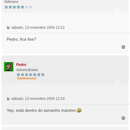
Veterano
M
sábado, 13 novembro 2004 12:22
e
n
Pedro, fica fixe?
s
T
a
o
g
p
e
o
m
Pedro
Administrador
M
sábado, 13 novembro 2004 12:24
e
n
Yep, está dentro do tamanho máximo
.
s
T
a
o
g
p
e