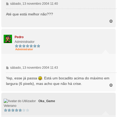
M
sábado, 13 novembro 2004 11:40
e
n
Até que está melhor não???
s
T
a
o
g
p
e
o
m
Pedro
Administrador
M
sábado, 13 novembro 2004 11:43
e
n
Yep, esse já passa
. Está um bocadito acima do máximo em
s
largura (6 pixels), mas acho que não há crise.
T
a
o
g
p
e
o
m
Oka_Game
Veterano