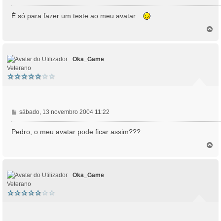
e
n
É só para fazer um teste ao meu avatar...
s
T
a
o
g
p
e
o
m
Oka_Game
Veterano
M
sábado, 13 novembro 2004 11:22
e
n
Pedro, o meu avatar pode ficar assim???
s
T
a
o
g
p
e
o
m
Oka_Game
Veterano