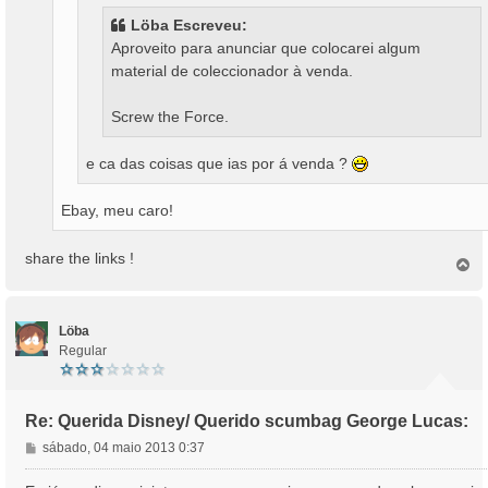
m
Löba Escreveu:
Aproveito para anunciar que colocarei algum
material de coleccionador à venda.
Screw the Force.
e ca das coisas que ias por á venda ?
Ebay, meu caro!
share the links !
T
o
p
o
Löba
Regular
Re: Querida Disney/ Querido scumbag George Lucas:
M
sábado, 04 maio 2013 0:37
e
n