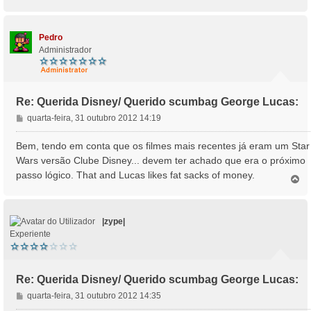
o
p
o
Pedro
Administrador
Re: Querida Disney/ Querido scumbag George Lucas:
M
quarta-feira, 31 outubro 2012 14:19
e
n
Bem, tendo em conta que os filmes mais recentes já eram um Star
s
Wars versão Clube Disney... devem ter achado que era o próximo
a
passo lógico. That and Lucas likes fat sacks of money.
T
g
o
e
p
m
o
|zype|
Experiente
Re: Querida Disney/ Querido scumbag George Lucas:
M
quarta-feira, 31 outubro 2012 14:35
e