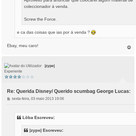
Aproveito para anunciar que colocarei algum material de
m
coleccionador à venda.
Screw the Force.
e ca das coisas que ias por á venda ?
Ebay, meu caro!
T
o
p
o
|zype|
Experiente
Re: Querida Disney/ Querido scumbag George Lucas:
M
sexta-feira, 03 maio 2013 19:06
e
n
s
Löba Escreveu:
a
g
|zype| Escreveu:
e