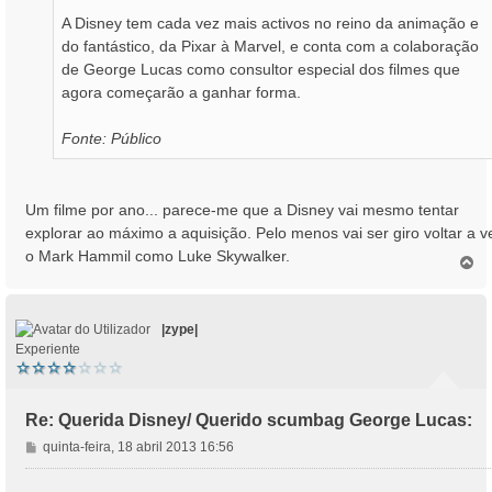
A Disney tem cada vez mais activos no reino da animação e
do fantástico, da Pixar à Marvel, e conta com a colaboração
de George Lucas como consultor especial dos filmes que
agora começarão a ganhar forma.
Fonte: Público
Um filme por ano... parece-me que a Disney vai mesmo tentar
explorar ao máximo a aquisição. Pelo menos vai ser giro voltar a v
o Mark Hammil como Luke Skywalker.
T
o
p
o
|zype|
Experiente
Re: Querida Disney/ Querido scumbag George Lucas:
M
quinta-feira, 18 abril 2013 16:56
e
n