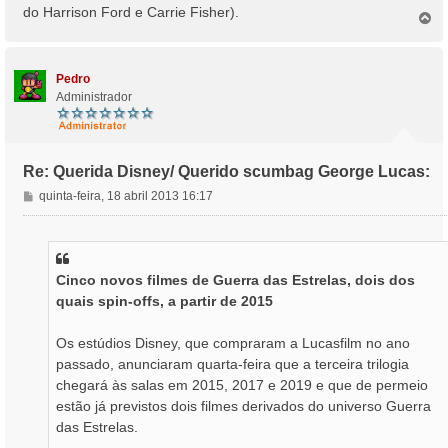
do Harrison Ford e Carrie Fisher).
T
o
p
o
Pedro
Administrador
Re: Querida Disney/ Querido scumbag George Lucas:
M
quinta-feira, 18 abril 2013 16:17
e
n
s
a
Cinco novos filmes de Guerra das Estrelas, dois dos
g
quais spin-offs, a partir de 2015
e
m
Os estúdios Disney, que compraram a Lucasfilm no ano
passado, anunciaram quarta-feira que a terceira trilogia
chegará às salas em 2015, 2017 e 2019 e que de permeio
estão já previstos dois filmes derivados do universo Guerra
das Estrelas.