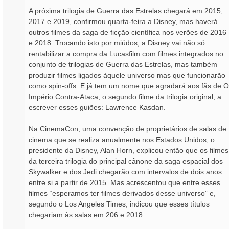
A próxima trilogia de Guerra das Estrelas chegará em 2015,
2017 e 2019, confirmou quarta-feira a Disney, mas haverá
outros filmes da saga de ficção científica nos verões de 2016
e 2018. Trocando isto por miúdos, a Disney vai não só
rentabilizar a compra da Lucasfilm com filmes integrados no
conjunto de trilogias de Guerra das Estrelas, mas também
produzir filmes ligados àquele universo mas que funcionarão
como spin-offs. E já tem um nome que agradará aos fãs de O
Império Contra-Ataca, o segundo filme da trilogia original, a
escrever esses guiões: Lawrence Kasdan.
Na CinemaCon, uma convenção de proprietários de salas de
cinema que se realiza anualmente nos Estados Unidos, o
presidente da Disney, Alan Horn, explicou então que os filmes
da terceira trilogia do principal cânone da saga espacial dos
Skywalker e dos Jedi chegarão com intervalos de dois anos
entre si a partir de 2015. Mas acrescentou que entre esses
filmes “esperamos ter filmes derivados desse universo” e,
segundo o Los Angeles Times, indicou que esses títulos
chegariam às salas em 206 e 2018.