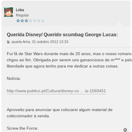
Löba
Regular
Querida Disney/ Querido scumbag George Lucas:
M
quarta-feira, 31 outubro 2012 13:33
e
n
Fui fã de Star Wars durante mais de 20 anos, mas o nosso roman
s
chgou ao fim. Obrigada por serem uns gananciosos de m**** e pel
a
liberdade que agora tenho para me dedicar a outras coisas.
g
e
Notícia:
m
http://www.publico.pt/Cultura/disney-co ... ia-1569451
Aproveito para anunciar que colocarei algum material de
coleccionador à venda.
Screw the Force.
T