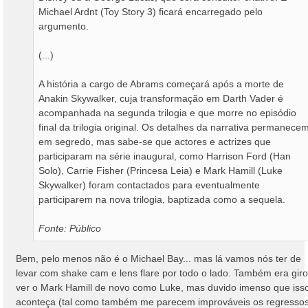
Michael Ardnt (Toy Story 3) ficará encarregado pelo
argumento.
(...)
A história a cargo de Abrams começará após a morte de
Anakin Skywalker, cuja transformação em Darth Vader é
acompanhada na segunda trilogia e que morre no episódio
final da trilogia original. Os detalhes da narrativa permanece
em segredo, mas sabe-se que actores e actrizes que
participaram na série inaugural, como Harrison Ford (Han
Solo), Carrie Fisher (Princesa Leia) e Mark Hamill (Luke
Skywalker) foram contactados para eventualmente
participarem na nova trilogia, baptizada como a sequela.
Fonte: Público
Bem, pelo menos não é o Michael Bay... mas lá vamos nós ter de
levar com shake cam e lens flare por todo o lado. Também era giro
ver o Mark Hamill de novo como Luke, mas duvido imenso que iss
aconteça (tal como também me parecem improváveis os regresso