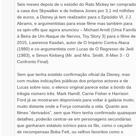
Seis meses depois de o estúdio do Rato Mickey ter comprado
a casa dos Skywalker e de Indiana Jones por 3,1 mil milhões
de euros, a Disney já tem realizador para o Episódio VI, J.J.
Abrams, e argumentistas para esse filme mas também para
os spin-offs que agora anunciou – Michael Arndt (Uma Famíli
à Beira de Um Ataque de Nervos, Toy Story 3) para o filme de
2015, Lawrence Kasdan, autor de O Império Contra-Ataca
(1980) e co-argumentista com Lucas de O Regresso de Jedi
(1983), e Simon Kinberg (Mr. and Mrs. Smith, X-Men 3 - O
Confronto Final).
Sem que tenha existido confirmação oficial da Disney, mas
com muitas indicações públicas dos próprios actores e de
Lucas sobre isso, o elenco original parece estar a bordo da
trilogia número três: Mark Hamill, Carrie Fisher e Harrison
Ford já se mostraram disponíveis para voltar à galáxia muito,
muito distante onde a Força comanda a vida. Quanto aos
filmes “derivados”, sem que Horn tenha confirmado quaisque
detalhes, poderão centrar-se em personagens secundárias
que ganharam estatuto icónico para os fãs, como o caçador
de recompensas Boba Fett, ou velhos favoritos como o