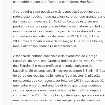
centenário mestre Jedi Yoda e o sempiterno Han Solo.
A verdadeira saga noticiosa e de especulações online que
rodeia este negócio - que na altura surpreendeu grande part
da indústria -, dever-se-á não só ao facto de este ser um
produto de cultura pop com milhões de seguidores em todo o
mundo (e de várias idades, graças não só às duas trilogias
com estreias em sala nas décadas de 1970, 1980, 1990 e
2000, mas também à série de animação Guerra dos Clones)
mas à dimensão financeira deste franchise.
A fábrica de sonhos espaciais e de aventuras de George
Lucas vai de American Graffiti a Indiana Jones, mas Guerra
das Estrelas é o mais profícuo e lucrativo universo da
Lucasfilm. Só os seus seis filmes representam 3,3 mil milhões
de euros em receitas de bilheteira (sem ajustes à inflacção
numa conta que começou a ser feita em 1977), aos quais há
que juntar o merchandising (os direitos que Lucas manteve
sempre, graças a uma negociação que fez história à época
com o estúdio 20th Century Fox), videojogos, spin-offs ou até
mesmo as atracções e carrocéis em parques de diversões.