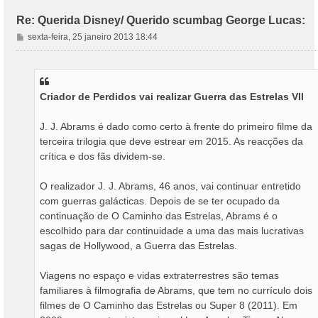
Re: Querida Disney/ Querido scumbag George Lucas:
M
sexta-feira, 25 janeiro 2013 18:44
e
n
s
a
Criador de Perdidos vai realizar Guerra das Estrelas VII
g
e
m
J. J. Abrams é dado como certo à frente do primeiro filme da
terceira trilogia que deve estrear em 2015. As reacções da
crítica e dos fãs dividem-se.
O realizador J. J. Abrams, 46 anos, vai continuar entretido
com guerras galácticas. Depois de se ter ocupado da
continuação de O Caminho das Estrelas, Abrams é o
escolhido para dar continuidade a uma das mais lucrativas
sagas de Hollywood, a Guerra das Estrelas.
Viagens no espaço e vidas extraterrestres são temas
familiares à filmografia de Abrams, que tem no currículo dois
filmes de O Caminho das Estrelas ou Super 8 (2011). Em