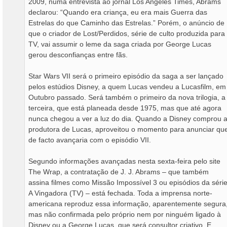
2009, numa entrevista ao jornal Los Angeles Times, Abrams
declarou: “Quando era criança, eu era mais Guerra das
Estrelas do que Caminho das Estrelas.” Porém, o anúncio de
que o criador de Lost/Perdidos, série de culto produzida para
TV, vai assumir o leme da saga criada por George Lucas
gerou desconfianças entre fãs.
Star Wars VII será o primeiro episódio da saga a ser lançado
pelos estúdios Disney, a quem Lucas vendeu a Lucasfilm, em
Outubro passado. Será também o primeiro da nova trilogia, a
terceira, que está planeada desde 1975, mas que até agora
nunca chegou a ver a luz do dia. Quando a Disney comprou 
produtora de Lucas, aproveitou o momento para anunciar qu
de facto avançaria com o episódio VII.
Segundo informações avançadas nesta sexta-feira pelo site
The Wrap, a contratação de J. J. Abrams – que também
assina filmes como Missão Impossível 3 ou episódios da séri
A Vingadora (TV) – está fechada. Toda a imprensa norte-
americana reproduz essa informação, aparentemente segura
mas não confirmada pelo próprio nem por ninguém ligado à
Disney ou a George Lucas, que será consultor criativo. E