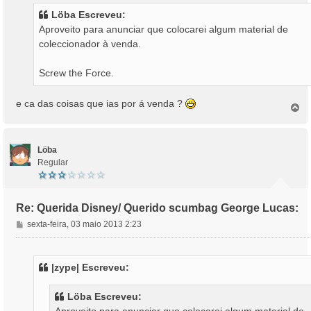
s
Löba Escreveu:
a
Aproveito para anunciar que colocarei algum material de
g
coleccionador à venda.
e
m
Screw the Force.
e ca das coisas que ias por á venda ?
T
o
p
o
Löba
Regular
Re: Querida Disney/ Querido scumbag George Lucas:
M
sexta-feira, 03 maio 2013 2:23
e
n
s
|zype| Escreveu:
a
g
Löba Escreveu:
e