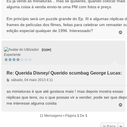
Eu já vendi as miniaturas... mas se quiseres, quando colocar mais
s
alguma coisa à venda envio-te uma PM com fotos e preço.
a
g
Em princípio será um puzzle grande do Ep. III e algumas réplicas 
e
frames de películas dos filmes, feitas para celebrar um remaster o
m
edição especial qualquer de 1996. Interessado?
T
o
p
o
|zype|
Experiente
Re: Querida Disney/ Querido scumbag George Lucas:
M
sábado, 04 maio 2013 4:11
e
n
as miniaturas é que até gostava mais ! mas depois mostra essas
s
réplicas que tens, ou o que possas vir a vender, pode ser que depo
a
me interesse alguma coisita
T
g
o
e
p
m
11 Mensagens • Página
1
De
1
o
Ir Para