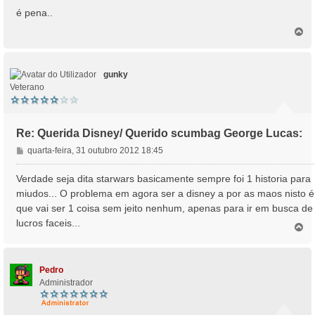
n
é pena..
s
T
a
o
g
p
e
o
m
gunky
Veterano
Re: Querida Disney/ Querido scumbag George Lucas:
M
quarta-feira, 31 outubro 2012 18:45
e
n
Verdade seja dita starwars basicamente sempre foi 1 historia para
s
miudos... O problema em agora ser a disney a por as maos nisto é
a
que vai ser 1 coisa sem jeito nenhum, apenas para ir em busca de
g
lucros faceis...
e
T
o
m
p
o
Pedro
Administrador