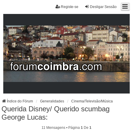
Registe-se
Desligar Sessão
Índice do Fórum
Generalidades
Cinema/Televisão/Música
Querida Disney/ Querido scumbag
George Lucas:
11 Mensagens • Página
1
De
1