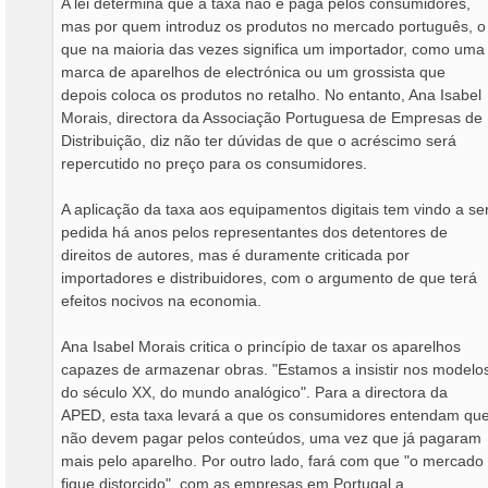
A lei determina que a taxa não é paga pelos consumidores,
mas por quem introduz os produtos no mercado português, o
que na maioria das vezes significa um importador, como uma
marca de aparelhos de electrónica ou um grossista que
depois coloca os produtos no retalho. No entanto, Ana Isabel
Morais, directora da Associação Portuguesa de Empresas de
Distribuição, diz não ter dúvidas de que o acréscimo será
repercutido no preço para os consumidores.
A aplicação da taxa aos equipamentos digitais tem vindo a se
pedida há anos pelos representantes dos detentores de
direitos de autores, mas é duramente criticada por
importadores e distribuidores, com o argumento de que terá
efeitos nocivos na economia.
Ana Isabel Morais critica o princípio de taxar os aparelhos
capazes de armazenar obras. "Estamos a insistir nos modelo
do século XX, do mundo analógico". Para a directora da
APED, esta taxa levará a que os consumidores entendam qu
não devem pagar pelos conteúdos, uma vez que já pagaram
mais pelo aparelho. Por outro lado, fará com que "o mercado
fique distorcido", com as empresas em Portugal a