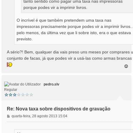
tanto sentido como pagar uma taxa nas impressoras
porque podes vir a imprimir livros.
O incrível é que também pretendem uma taxa nas
impressoras precisamente porque podes vir a imprimir livros..
pelo menos, da última vez que li sobre isto, era o que estava
previsto.
A sério?! Bem, qualquer dia vais preso uns meses por comprares 
conjunto de facas, já que podes vir a usá-las como armas brancas
T
o
p
o
pedro.slv
Regular
Re: Nova taxa sobre dispositivos de gravação
M
quarta-feira, 28 agosto 2013 15:04
e
n
s