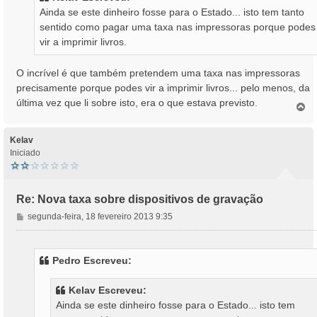
a
Ainda se este dinheiro fosse para o Estado... isto tem tanto
g
sentido como pagar uma taxa nas impressoras porque podes
e
vir a imprimir livros.
m
O incrível é que também pretendem uma taxa nas impressoras
precisamente porque podes vir a imprimir livros... pelo menos, da
última vez que li sobre isto, era o que estava previsto.
T
o
p
o
Kelav
Iniciado
Re: Nova taxa sobre dispositivos de gravação
M
segunda-feira, 18 fevereiro 2013 9:35
e
n
s
Pedro Escreveu:
a
g
Kelav Escreveu:
e
Ainda se este dinheiro fosse para o Estado... isto tem
m