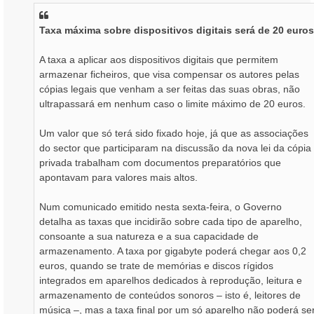
s
a
Taxa máxima sobre dispositivos digitais será de 20 euros
g
e
m
A taxa a aplicar aos dispositivos digitais que permitem
armazenar ficheiros, que visa compensar os autores pelas
cópias legais que venham a ser feitas das suas obras, não
ultrapassará em nenhum caso o limite máximo de 20 euros.
Um valor que só terá sido fixado hoje, já que as associações
do sector que participaram na discussão da nova lei da cópia
privada trabalham com documentos preparatórios que
apontavam para valores mais altos.
Num comunicado emitido nesta sexta-feira, o Governo
detalha as taxas que incidirão sobre cada tipo de aparelho,
consoante a sua natureza e a sua capacidade de
armazenamento. A taxa por gigabyte poderá chegar aos 0,2
euros, quando se trate de memórias e discos rígidos
integrados em aparelhos dedicados à reprodução, leitura e
armazenamento de conteúdos sonoros – isto é, leitores de
música –, mas a taxa final por um só aparelho não poderá se