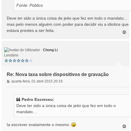
Fonte: Público
Deve ter sido a única coisa de jeito que fez em todo o mandato...
mas pelo menos alguém com poder para decidir viu a idiotice que
estava prestes a ser feita.
T
o
p
o
Chong Li
Lendário
Re: Nova taxa sobre dispositivos de gravação
M
quarta-feira, 01 abril 2015 20:19
e
n
s
Pedro Escreveu:
a
Deve ter sido a única coisa de jeito que fez em todo o
g
mandato...
e
m
Ia escrever exatamente o mesmo.
T
o