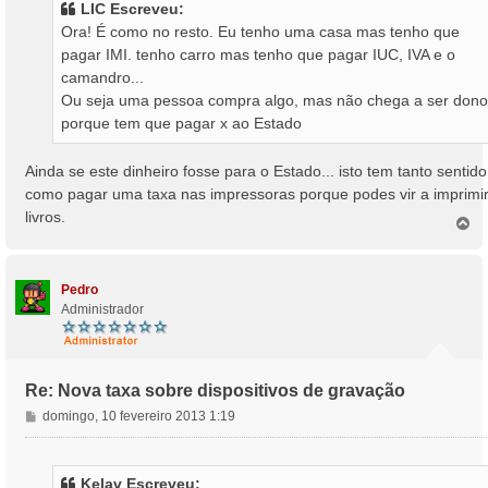
LIC Escreveu:
a
Ora! É como no resto. Eu tenho uma casa mas tenho que
g
pagar IMI. tenho carro mas tenho que pagar IUC, IVA e o
e
camandro...
m
Ou seja uma pessoa compra algo, mas não chega a ser dono
porque tem que pagar x ao Estado
Ainda se este dinheiro fosse para o Estado... isto tem tanto sentido
como pagar uma taxa nas impressoras porque podes vir a imprimi
livros.
T
o
p
o
Pedro
Administrador
Re: Nova taxa sobre dispositivos de gravação
M
domingo, 10 fevereiro 2013 1:19
e
n
s
Kelav Escreveu: