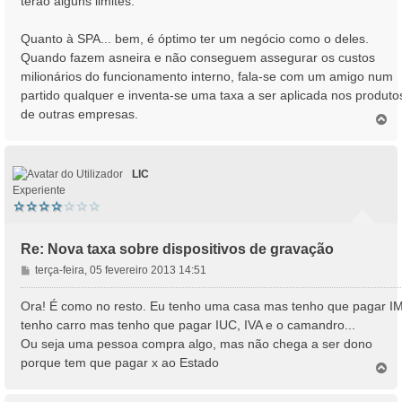
terão alguns limites.
Quanto à SPA... bem, é óptimo ter um negócio como o deles.
Quando fazem asneira e não conseguem assegurar os custos
milionários do funcionamento interno, fala-se com um amigo num
partido qualquer e inventa-se uma taxa a ser aplicada nos produto
de outras empresas.
T
o
p
o
LIC
Experiente
Re: Nova taxa sobre dispositivos de gravação
M
terça-feira, 05 fevereiro 2013 14:51
e
n
Ora! É como no resto. Eu tenho uma casa mas tenho que pagar IM
s
tenho carro mas tenho que pagar IUC, IVA e o camandro...
a
Ou seja uma pessoa compra algo, mas não chega a ser dono
g
porque tem que pagar x ao Estado
e
T
o
m
p