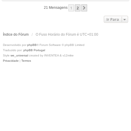
p
1
2
Próximo
21 Mensagens
o
Ir Para
Índice do Fórum
O Fuso Horário do Fórum é
UTC+01:00
Desenvolvido por
phpBB
® Forum Software © phpBB Limited
Traduzido por:
phpBB Portugal
Style
we_universal
created by INVENTEA & v12mike
Privacidade
|
Termos