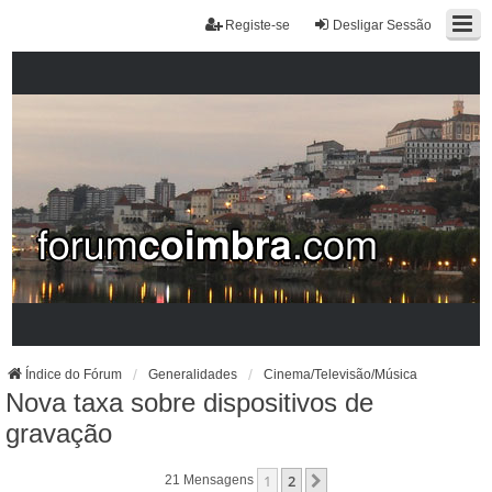
Registe-se
Desligar Sessão
Índice do Fórum
Generalidades
Cinema/Televisão/Música
Nova taxa sobre dispositivos de
gravação
1
2
Próximo
21 Mensagens