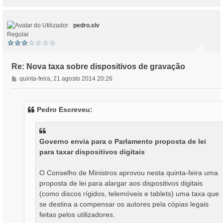
o
p
o
pedro.slv
Regular
Re: Nova taxa sobre dispositivos de gravação
M
quinta-feira, 21 agosto 2014 20:26
e
n
s
Pedro Escreveu:
a
g
e
m
Governo envia para o Parlamento proposta de lei
para taxar dispositivos digitais
O Conselho de Ministros aprovou nesta quinta-feira uma
proposta de lei para alargar aos dispositivos digitais
(como discos rígidos, telemóveis e tablets) uma taxa que
se destina a compensar os autores pela cópias legais
feitas pelos utilizadores.