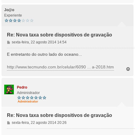
o
p
o
Jo@o
Experiente
Re: Nova taxa sobre dispositivos de gravação
M
sexta-feira, 22 agosto 2014 14:54
e
n
E entretanto do outro lado do oceano...
s
a
http://www.tecmundo.com.br/celular/6090 ... a-2018.htm
T
g
o
e
p
m
o
Pedro
Administrador
Re: Nova taxa sobre dispositivos de gravação
M
sexta-feira, 22 agosto 2014 20:26
e
n