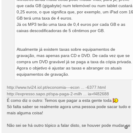
que cada GB (gigabyte) num telemóvel ou num tablet custará
0,25 euros, o que significa que, por exemplo, um iPad com 1
GB terá uma taxa de 4 euros.
Já os MP3 terão uma taxa de 0,4 euros por cada GB e as
caixas descodificadoras de 5 cêntimos por GB.
Atualmente já existem taxas sobre equipamentos de
gravação, mas apenas para CD e DVD. De cada vez que se
compra um DVD gravável já se paga a taxa da cópia privada.
Agora o objetivo é ajustar as taxas e abranger os atuais
equipamentos de gravação.
http://www.tvi24.iol.pt/economia---econ ... -6377.html
http://expresso.sapo.pt/spa-paga-2-milh ... ia=f482688
É como diz o outro: Temos que pagar a esta gente toda
Só falta saber se realmente agora uma pessoa pode sacar tudo e
mais alguma coisa!
Não sei se há outro tópico a falar disto, se houver pode mudar-se
T
o