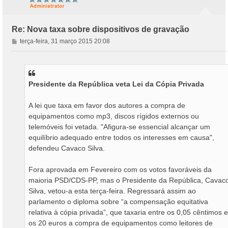
Re: Nova taxa sobre dispositivos de gravação
M
terça-feira, 31 março 2015 20:08
e
n
s
a
Presidente da República veta Lei da Cópia Privada
g
e
m
A lei que taxa em favor dos autores a compra de
equipamentos como mp3, discos rígidos externos ou
telemóveis foi vetada. "Afigura-se essencial alcançar um
equilíbrio adequado entre todos os interesses em causa",
defendeu Cavaco Silva.
Fora aprovada em Fevereiro com os votos favoráveis da
maioria PSD/CDS-PP, mas o Presidente da República, Cavac
Silva, vetou-a esta terça-feira. Regressará assim ao
parlamento o diploma sobre “a compensação equitativa
relativa à cópia privada”, que taxaria entre os 0,05 cêntimos e
os 20 euros a compra de equipamentos como leitores de