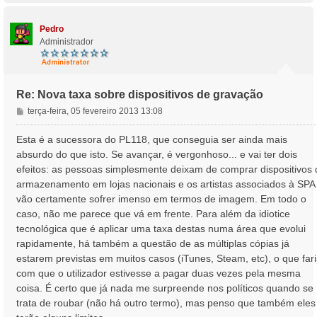
p
o
Pedro
Administrador
Re: Nova taxa sobre dispositivos de gravação
M
terça-feira, 05 fevereiro 2013 13:08
e
n
Esta é a sucessora do PL118, que conseguia ser ainda mais
s
absurdo do que isto. Se avançar, é vergonhoso... e vai ter dois
a
efeitos: as pessoas simplesmente deixam de comprar dispositivos 
g
armazenamento em lojas nacionais e os artistas associados à SPA
e
vão certamente sofrer imenso em termos de imagem. Em todo o
m
caso, não me parece que vá em frente. Para além da idiotice
tecnológica que é aplicar uma taxa destas numa área que evolui
rapidamente, há também a questão de as múltiplas cópias já
estarem previstas em muitos casos (iTunes, Steam, etc), o que far
com que o utilizador estivesse a pagar duas vezes pela mesma
coisa. É certo que já nada me surpreende nos políticos quando se
trata de roubar (não há outro termo), mas penso que também eles