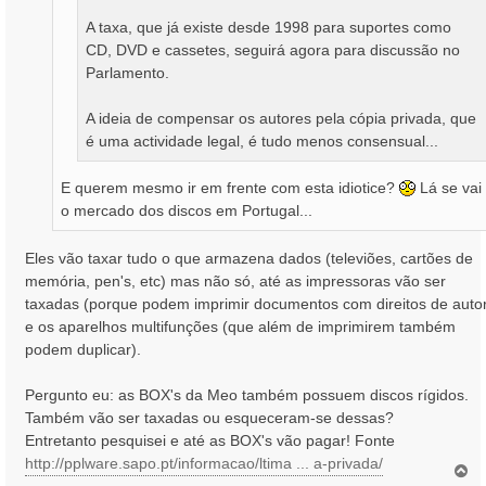
A taxa, que já existe desde 1998 para suportes como
CD, DVD e cassetes, seguirá agora para discussão no
Parlamento.
A ideia de compensar os autores pela cópia privada, que
é uma actividade legal, é tudo menos consensual...
E querem mesmo ir em frente com esta idiotice?
Lá se vai
o mercado dos discos em Portugal...
Eles vão taxar tudo o que armazena dados (televiões, cartões de
memória, pen's, etc) mas não só, até as impressoras vão ser
taxadas (porque podem imprimir documentos com direitos de auto
e os aparelhos multifunções (que além de imprimirem também
podem duplicar).
Pergunto eu: as BOX's da Meo também possuem discos rígidos.
Também vão ser taxadas ou esqueceram-se dessas?
Entretanto pesquisei e até as BOX's vão pagar! Fonte
http://pplware.sapo.pt/informacao/ltima ... a-privada/
T