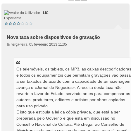
LIC
Experiente
Nova taxa sobre dispositivos de gravação
M
terça-feira, 05 fevereiro 2013 11:35
e
n
s
a
Os telemóveis, os tablets, os MP3, as caixas descodificadora
g
e todos os equipamentos que permitam gravações vão passa
e
m
a ser taxados de acordo com a capacidade de armazenagem
avança o «Jornal de Negócios». A receita desta taxa não
reverte a favor do Estado, servindo antes para compensar os
autores, produtores, editores e artistas por obras copiadas
para uso privado.
É isto que estipula a lei da cópia privada, que está a ser
preparada pelo Governo e que está em discussão no
Conselho Nacional de Cultura. Até chegar ao Conselho de
Ministros ainda muita coisa pode mudar mas, para já, prevê