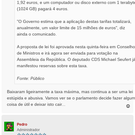
1,92 euros, e um computador ou disco externo com 1 terabyt
(1024 GB) pagará 4 euros.
"O Governo estima que a aplicação destas tarifas totalizará,
anualmente, um valor limite de 15 milhões de euros", diz
ainda o comunicado.
A proposta de lei foi aprovada nesta quinta-feira em Conselho
de Ministros e irá agora ser enviada para votação na
Assembleia da República. O deputado CDS Michael Seufert j
manifestou reservas sobre esta taxa.
Fonte: Público
Baixaram ligeiramente a taxa máxima, mas continua a ser uma lei
estúpida e abusiva. Vamos ver se o parlamento decide fazer algu
coisa de útil e deixar isto cair...
T
o
p
o
Pedro
Administrador