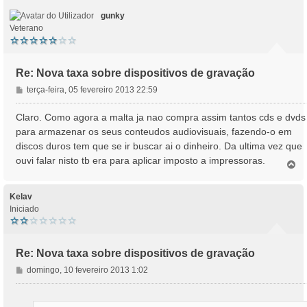
o
gunky
Veterano
Re: Nova taxa sobre dispositivos de gravação
M
terça-feira, 05 fevereiro 2013 22:59
e
n
Claro. Como agora a malta ja nao compra assim tantos cds e dvds
s
para armazenar os seus conteudos audiovisuais, fazendo-o em
a
discos duros tem que se ir buscar ai o dinheiro. Da ultima vez que
g
ouvi falar nisto tb era para aplicar imposto a impressoras.
e
T
o
m
p
o
Kelav
Iniciado
Re: Nova taxa sobre dispositivos de gravação
M
domingo, 10 fevereiro 2013 1:02
e
n
s