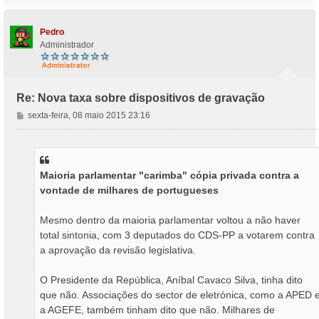
p
o
Pedro
Administrador
Re: Nova taxa sobre dispositivos de gravação
M
sexta-feira, 08 maio 2015 23:16
e
n
s
a
Maioria parlamentar "carimba" cópia privada contra a
g
vontade de milhares de portugueses
e
m
Mesmo dentro da maioria parlamentar voltou a não haver
total sintonia, com 3 deputados do CDS-PP a votarem contra
a aprovação da revisão legislativa.
O Presidente da República, Aníbal Cavaco Silva, tinha dito
que não. Associações do sector de eletrónica, como a APED 
a AGEFE, também tinham dito que não. Milhares de