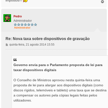
impostos!!!
T
o
p
o
Pedro
Administrador
Re: Nova taxa sobre dispositivos de gravação
M
quinta-feira, 21 agosto 2014 15:55
e
n
s
a
Governo envia para o Parlamento proposta de lei para
g
taxar dispositivos digitais
e
m
O Conselho de Ministros aprovou nesta quinta-feira uma
proposta de lei para alargar aos dispositivos digitais (como
discos rígidos, telemóveis e tablets) uma taxa que se destina
a compensar os autores pela cópias legais feitas pelos
utilizadores.