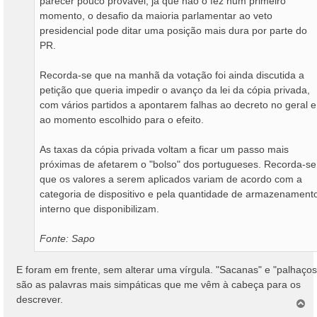
parecer pouco provável, já que não o fez num primeiro
momento, o desafio da maioria parlamentar ao veto
presidencial pode ditar uma posição mais dura por parte do
PR.
Recorda-se que na manhã da votação foi ainda discutida a
petição que queria impedir o avanço da lei da cópia privada,
com vários partidos a apontarem falhas ao decreto no geral e
ao momento escolhido para o efeito.
As taxas da cópia privada voltam a ficar um passo mais
próximas de afetarem o "bolso" dos portugueses. Recorda-se
que os valores a serem aplicados variam de acordo com a
categoria de dispositivo e pela quantidade de armazenament
interno que disponibilizam.
Fonte: Sapo
E foram em frente, sem alterar uma vírgula. "Sacanas" e "palhaços
são as palavras mais simpáticas que me vêm à cabeça para os
descrever.
T
o