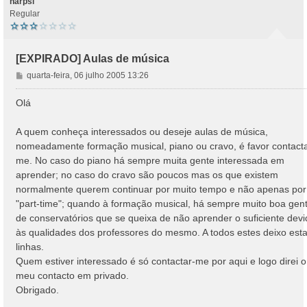
harpsi
Regular
[EXPIRADO] Aulas de música
M
quarta-feira, 06 julho 2005 13:26
e
n
Olá
s
a
A quem conheça interessados ou deseje aulas de música,
g
nomeadamente formação musical, piano ou cravo, é favor contacta
e
me. No caso do piano há sempre muita gente interessada em
m
aprender; no caso do cravo são poucos mas os que existem
normalmente querem continuar por muito tempo e não apenas por
"part-time"; quando à formação musical, há sempre muito boa gen
de conservatórios que se queixa de não aprender o suficiente devi
às qualidades dos professores do mesmo. A todos estes deixo est
linhas.
Quem estiver interessado é só contactar-me por aqui e logo direi o
meu contacto em privado.
Obrigado.