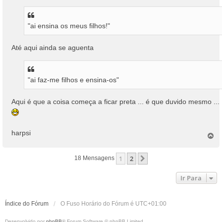
"ai ensina os meus filhos!"
Até aqui ainda se aguenta
"ai faz-me filhos e ensina-os"
Aqui é que a coisa começa a ficar preta ... é que duvido mesmo ...
harpsi
T
o
p
1
2
Próximo
18 Mensagens
o
Ir Para
Índice do Fórum
O Fuso Horário do Fórum é
UTC+01:00
Desenvolvido por
phpBB
® Forum Software © phpBB Limited