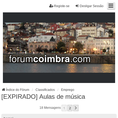
Registe-se
Desligar Sessão
Índice do Fórum
Classificados
Emprego
[EXPIRADO] Aulas de música
1
2
Próximo
18 Mensagens