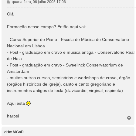
M
quarta-feira, 06 julho 2005 17:06
e
n
Olá
s
a
Formação nesse campo? Então aqui vai:
g
e
- Curso Superior de Piano - Escola de Música do Conservatório
m
Nacional em Lisboa
- Post - graduação em cravo e música antiga - Conservatório Real
de Haia
- Post - graduação em cravo - Sweelinck Conservatorium de
Amsterdam
- muitos outros cursos, seminários e workshops de cravo, órgão
(órgãos históricos de igreja), canto e canto gregoriano e
instrumentos antigos de tecla (clavicórdio, virginal, espineta)
Aqui está
harpsi
T
o
p
o
oHmAiGoD