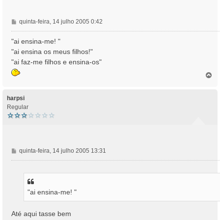
M
quinta-feira, 14 julho 2005 0:42
e
n
"ai ensina-me! "
s
"ai ensina os meus filhos!"
a
"ai faz-me filhos e ensina-os"
g
e
T
o
m
p
o
harpsi
Regular
M
quinta-feira, 14 julho 2005 13:31
e
n
s
a
"ai ensina-me! "
g
e
m
Até aqui tasse bem