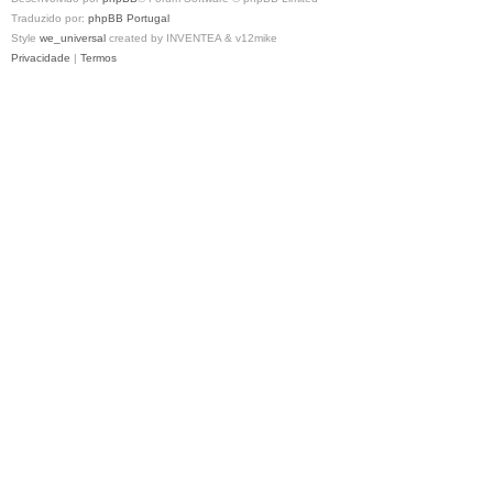
Traduzido por:
phpBB Portugal
Style
we_universal
created by INVENTEA & v12mike
Privacidade
|
Termos