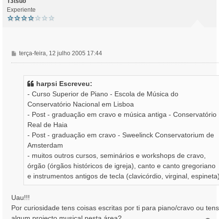
o
T3tsuo
Experiente
M
terça-feira, 12 julho 2005 17:44
e
n
s
harpsi Escreveu:
a
- Curso Superior de Piano - Escola de Música do
g
Conservatório Nacional em Lisboa
e
- Post - graduação em cravo e música antiga - Conservatório
m
Real de Haia
- Post - graduação em cravo - Sweelinck Conservatorium de
Amsterdam
- muitos outros cursos, seminários e workshops de cravo,
órgão (órgãos históricos de igreja), canto e canto gregoriano
e instrumentos antigos de tecla (clavicórdio, virginal, espineta
Uau!!!
Por curiosidade tens coisas escritas por ti para piano/cravo ou tens
algum projecto musical nesta área?