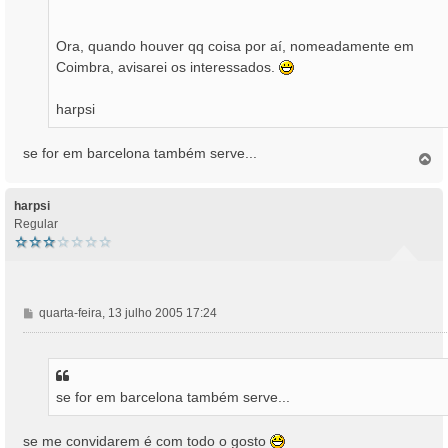
Ora, quando houver qq coisa por aí, nomeadamente em
Coimbra, avisarei os interessados.
harpsi
se for em barcelona também serve...
T
o
p
o
harpsi
Regular
M
quarta-feira, 13 julho 2005 17:24
e
n
s
a
se for em barcelona também serve...
g
e
m
se me convidarem é com todo o gosto