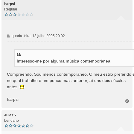
o
harpsi
Regular
M
quarta-feira, 13 julho 2005 20:02
e
n
s
a
Interesso-me por alguma música contemporânea
g
e
m
Compreendo. Sou menos contemporâneo. O meu estilo preferido 
no qual trabalho é um pouco mais anterior, aí uns dois séculos
antes.
harpsi
T
o
p
o
JulesS
Lendário