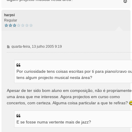
T
o
p
o
harpsi
Regular
M
quarta-feira, 13 julho 2005 9:19
e
n
s
a
Por curiosidade tens coisas escritas por ti para piano/cravo o
g
tens algum projecto musical nesta área?
e
m
Apesar de ter sido bom aluno em composição, não é propriamente
uma área que me interesse. Agora projectos em curso como
concertos, com certeza. Alguma coisa particular a que te refiras?
E se fosse numa vertente mais de jazz?