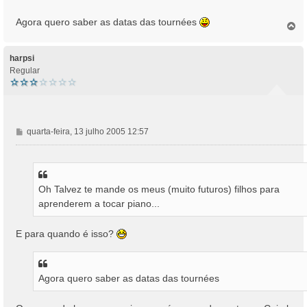
a
g
Agora quero saber as datas das tournées
e
T
o
m
p
o
harpsi
Regular
M
quarta-feira, 13 julho 2005 12:57
e
n
s
a
Oh Talvez te mande os meus (muito futuros) filhos para
g
aprenderem a tocar piano...
e
m
E para quando é isso?
Agora quero saber as datas das tournées