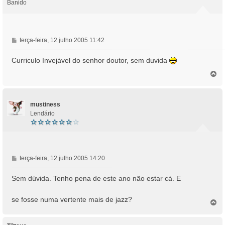
Banido
M
terça-feira, 12 julho 2005 11:42
e
n
Curriculo Invejável do senhor doutor, sem duvida
s
T
a
o
g
p
e
o
m
mustiness
Lendário
M
terça-feira, 12 julho 2005 14:20
e
n
Sem dúvida. Tenho pena de este ano não estar cá. E
s
a
se fosse numa vertente mais de jazz?
T
g
o
e
p
m