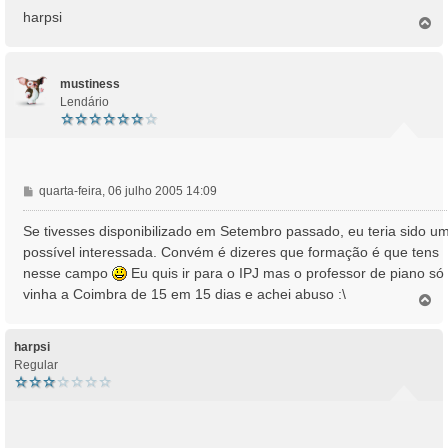
harpsi
T
o
p
o
mustiness
Lendário
M
quarta-feira, 06 julho 2005 14:09
e
n
Se tivesses disponibilizado em Setembro passado, eu teria sido u
s
possível interessada. Convém é dizeres que formação é que tens
a
nesse campo
Eu quis ir para o IPJ mas o professor de piano só
g
vinha a Coimbra de 15 em 15 dias e achei abuso :\
e
T
o
m
p
o
harpsi
Regular