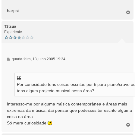
harpsi
T
o
p
o
T3tsuo
Experiente
M
quarta-feira, 13 julho 2005 19:34
e
n
s
a
Por curiosidade tens coisas escritas por ti para piano/cravo o
g
tens algum projecto musical nesta área?
e
m
Interesso-me por alguma música contemporânea e áreas mais
extremas da música, daí pensar que podesses ter escrito alguma
coisa na área.
Só mera curiosidade
T
o
p