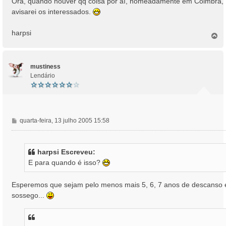
Ora, quando houver qq coisa por aí, nomeadamente em Coimbra,
avisarei os interessados.
harpsi
T
o
p
o
mustiness
Lendário
M
quarta-feira, 13 julho 2005 15:58
e
n
s
harpsi Escreveu:
a
E para quando é isso?
g
e
m
Esperemos que sejam pelo menos mais 5, 6, 7 anos de descanso 
sossego...