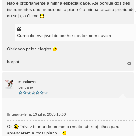
Não é propriamente a minha especialidade. Até porque dos três
instrumentos que mencionei, o piano é a minha terceira prioridade,
ou seja, a última
Curriculo Invejável do senhor doutor, sem duvida
Obrigado pelos elogios
harpsi
T
o
p
o
mustiness
Lendário
M
quarta-feira, 13 julho 2005 10:00
e
n
Oh
Talvez te mande os meus (muito futuros) filhos para
s
aprenderem a tocar piano...