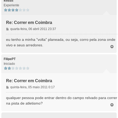
keBas
Experiente
Re: Correr em Coimbra
M
quarta-feira, 06 abril 2011 23:37
e
n
eu tenho a minha "volta" planeada, ou seja, corro pela zona onde
s
vivo e seus arredores.
T
a
o
g
p
e
o
FilipePT
m
Iniciado
Re: Correr em Coimbra
M
quinta-feira, 05 maio 2011 0:17
e
n
qualquer pessoa pode entrar dentro do campo relvado para correr
s
na pista de atletismo?
T
a
o
g
p
e
o