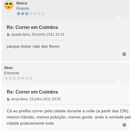
m
Nosca
Regular
Re: Correr em Coimbra
M
quarta-feira, 29 junho 2011 15:19
e
n
parque linear vale das flores
s
T
a
o
g
p
e
o
Xkan
m
Estreante
Re: Correr em Coimbra
M
terça-feira, 19 julho 2011 20:55
e
n
Cá eu prefiro correr pela cidade durante a noite (a partir das 23h).
s
menos trânsito, menos poluição, menos gente. ando à vontade pel
a
cidade praticamente toda
T
g
o
e