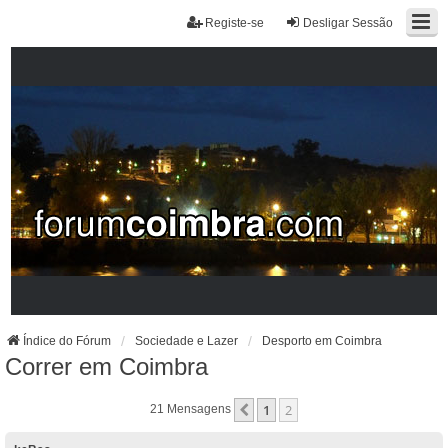
Registe-se
Desligar Sessão
Índice do Fórum
Sociedade e Lazer
Desporto em Coimbra
Correr em Coimbra
1
2
Anterior
21 Mensagens