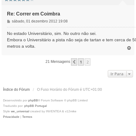
Re: Correr em Coimbra
M
sábado, 01 dezembro 2012 19:08
e
n
No estado Universitário, sim. No outro não sei.
s
Embora o Universitário a pista não seja de tartan e tem cerca de 5
a
metros a volta.
T
g
o
e
p
m
1
2
Anterior
21 Mensagens
o
Ir Para
Índice do Fórum
O Fuso Horário do Fórum é
UTC+01:00
Desenvolvido por
phpBB
® Forum Software © phpBB Limited
Traduzido por:
phpBB Portugal
Style
we_universal
created by INVENTEA & v12mike
Privacidade
|
Termos