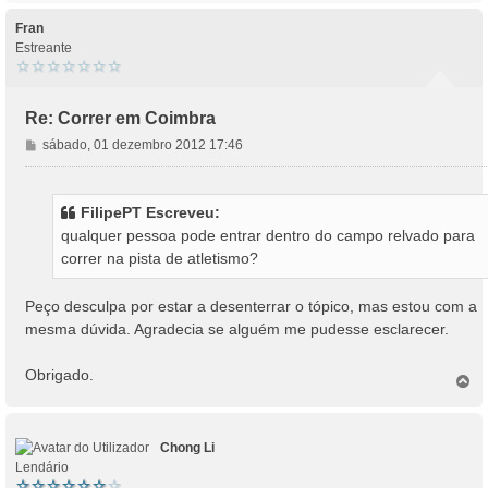
p
m
o
Fran
Estreante
Re: Correr em Coimbra
M
sábado, 01 dezembro 2012 17:46
e
n
s
FilipePT Escreveu:
a
qualquer pessoa pode entrar dentro do campo relvado para
g
correr na pista de atletismo?
e
m
Peço desculpa por estar a desenterrar o tópico, mas estou com a
mesma dúvida. Agradecia se alguém me pudesse esclarecer.
Obrigado.
T
o
p
o
Chong Li
Lendário