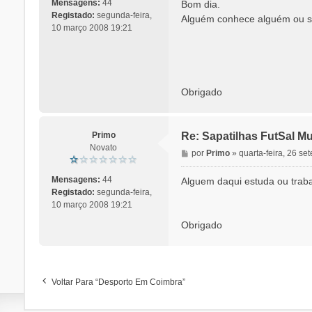
n
Mensagens:
44
Bom dia.
s
Registado:
segunda-feira,
Alguém conhece alguém ou sit
a
10 março 2008 19:21
g
e
m
Obrigado
Primo
Re: Sapatilhas FutSal M
Novato
M
por
Primo
»
quarta-feira, 26 s
e
n
Mensagens:
44
Alguem daqui estuda ou trabal
s
Registado:
segunda-feira,
a
10 março 2008 19:21
g
Obrigado
e
m
Voltar Para “Desporto Em Coimbra”