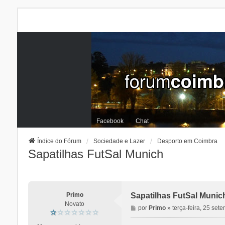
Facebook
Chat
Índice do Fórum
Sociedade e Lazer
Desporto em Coimbra
Sapatilhas FutSal Munich
Primo
Sapatilhas FutSal Munic
Novato
M
por
Primo
»
terça-feira, 25 se
e