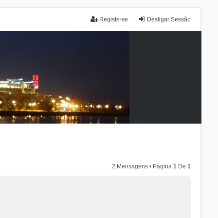
Registe-se
Desligar Sessão
2 Mensagens • Página
1
De
1