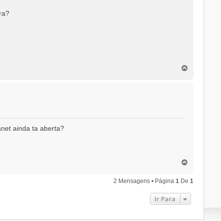
ra?
T
o
p
o
net ainda ta aberta?
T
o
p
2 Mensagens • Página
1
De
1
o
Ir Para