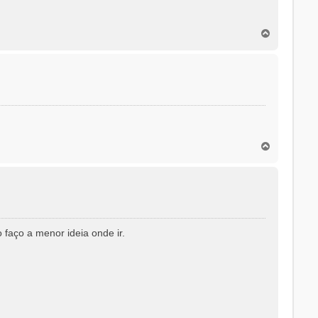
T
o
p
o
T
o
p
o
faço a menor ideia onde ir.