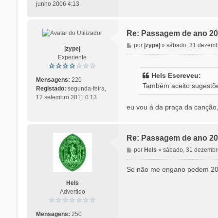
junho 2006 4:13
Re: Passagem de ano 20
M
por
|zype|
»
sábado, 31 dezemb
|zype|
e
Experiente
n
s
Hels Escreveu:
a
Mensagens:
220
Também aceito sugestões
g
Registado:
segunda-feira,
e
12 setembro 2011 0:13
m
eu vou á da praça da canção,
Re: Passagem de ano 20
M
por
Hels
»
sábado, 31 dezembr
e
n
Se não me engano pedem 20€ 
s
Hels
a
Advertido
g
e
m
Mensagens:
250