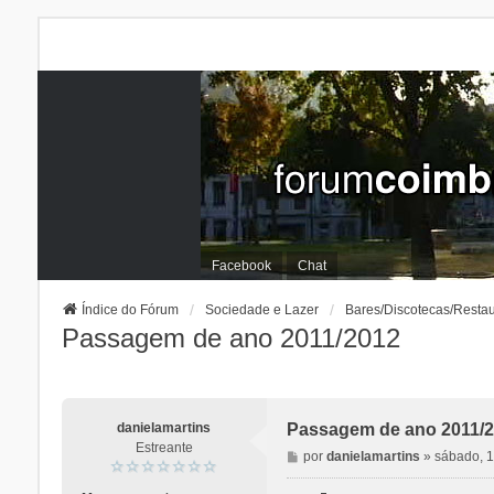
Facebook
Chat
Índice do Fórum
Sociedade e Lazer
Bares/Discotecas/Resta
Passagem de ano 2011/2012
danielamartins
Passagem de ano 2011/
Estreante
M
por
danielamartins
»
sábado, 
e