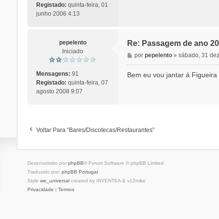
Registado:
quinta-feira, 01
junho 2006 4:13
pepelento
Re: Passagem de ano 20
Iniciado
M
por
pepelento
»
sábado, 31 de
e
n
Mensagens:
91
Bem eu vou jantar á Figueira 
s
Registado:
quinta-feira, 07
a
agosto 2008 9:07
g
e
m
Voltar Para “Bares/Discotecas/Restaurantes”
Desenvolvido por
phpBB
® Forum Software © phpBB Limited
Traduzido por:
phpBB Portugal
Style
we_universal
created by INVENTEA & v12mike
Privacidade
|
Termos