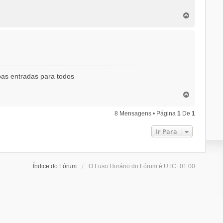
T
o
p
o
Boas entradas para todos
T
o
p
8 Mensagens • Página
1
De
1
o
Ir Para
Índice do Fórum
O Fuso Horário do Fórum é
UTC+01:00