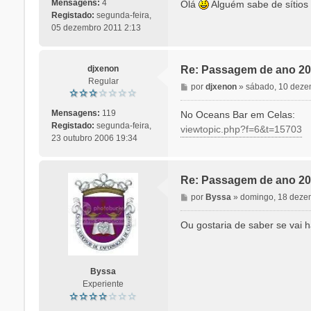
n
Mensagens:
4
Olá
Alguém sabe de sítios
s
Registado:
segunda-feira,
a
05 dezembro 2011 2:13
g
e
m
djxenon
Re: Passagem de ano 20
Regular
M
por
djxenon
»
sábado, 10 deze
e
n
Mensagens:
119
No Oceans Bar em Celas:
s
Registado:
segunda-feira,
viewtopic.php?f=6&t=15703
a
23 outubro 2006 19:34
g
e
m
Re: Passagem de ano 20
M
por
Byssa
»
domingo, 18 deze
e
n
Ou gostaria de saber se vai h
s
a
g
e
Byssa
m
Experiente