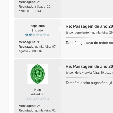
Mensagens:
258
Registado:
sábado, 10
abril 2010 17:44
pepelento
Re: Passagem de ano 20
Iniciado
M
por
pepelento
»
quinta-feira, 
e
n
Mensagens:
91
Também gostava de saber se 
s
Registado:
quinta-feira, 07
a
agosto 2008 9:07
g
e
m
Re: Passagem de ano 20
M
por
Hels
»
sexta-feira, 30 dez
e
n
Também aceito sugestões, já 
s
Hels
a
Advertido
g
e
m
Mensagens:
250
Registado:
quinta-feira, 01