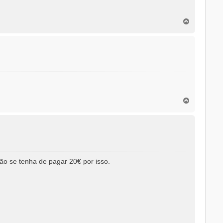
T
o
p
o
T
o
p
o
ão se tenha de pagar 20€ por isso.