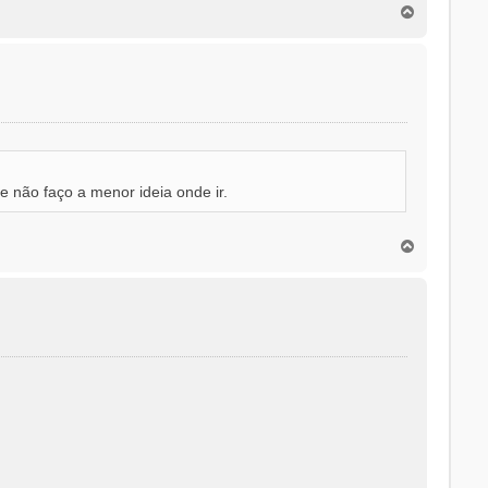
T
o
p
o
 não faço a menor ideia onde ir.
T
o
p
o