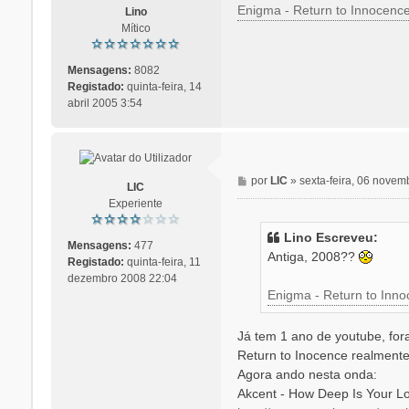
Enigma - Return to Innocenc
Lino
g
Mítico
e
m
Mensagens:
8082
Registado:
quinta-feira, 14
abril 2005 3:54
M
por
LIC
»
sexta-feira, 06 nove
LIC
e
Experiente
n
s
Lino Escreveu:
a
Mensagens:
477
Antiga, 2008??
g
Registado:
quinta-feira, 11
e
dezembro 2008 22:04
Enigma - Return to Inn
m
Já tem 1 ano de youtube, for
Return to Inocence realment
Agora ando nesta onda:
Akcent - How Deep Is Your L