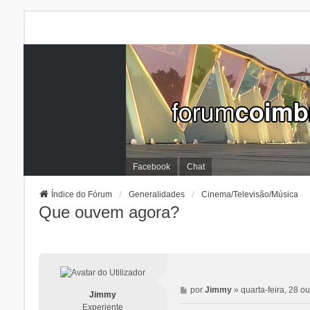
Facebook
Chat
Índice do Fórum
Generalidades
Cinema/Televisão/Música
Que ouvem agora?
M
por
Jimmy
»
quarta-feira, 28 o
Jimmy
e
Experiente