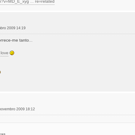
h?v=MD_E_xyg ... re=related
mbro 2009 14:19
rrece-me tanto...
 love
6 novembro 2009 18:12
xas