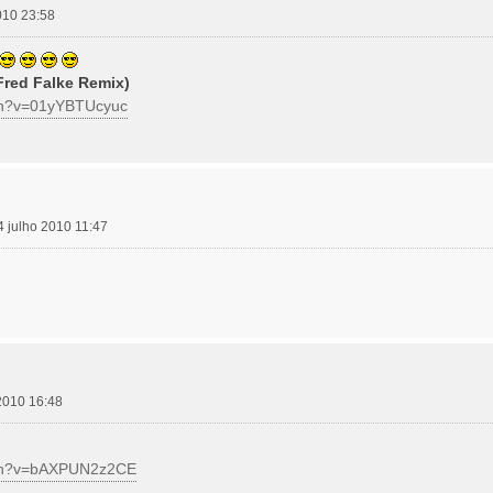
2010 23:58
Fred Falke Remix)
ch?v=01yYBTUcyuc
14 julho 2010 11:47
 2010 16:48
tch?v=bAXPUN2z2CE