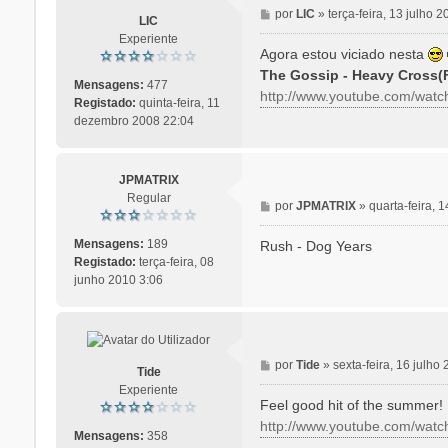
M
por
LIC
»
terça-feira, 13 julho 
LIC
e
Experiente
n
Agora estou viciado nesta
s
The Gossip - Heavy Cross(
a
Mensagens:
477
http://www.youtube.com/wat
g
Registado:
quinta-feira, 11
e
dezembro 2008 22:04
m
JPMATRIX
Regular
M
por
JPMATRIX
»
quarta-feira, 
e
n
Mensagens:
189
Rush - Dog Years
s
Registado:
terça-feira, 08
a
junho 2010 3:06
g
e
m
M
por
Tide
»
sexta-feira, 16 julho
Tide
e
Experiente
n
Feel good hit of the summer!
s
http://www.youtube.com/wa
a
Mensagens:
358