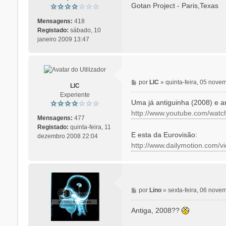
n
Gotan Project - Paris,Texas
s
a
Mensagens:
418
g
Registado:
sábado, 10
e
janeiro 2009 13:47
m
M
por
LIC
»
quinta-feira, 05 nov
LIC
e
Experiente
n
Uma já antiguinha (2008) e an
s
http://www.youtube.com/wa
a
Mensagens:
477
g
Registado:
quinta-feira, 11
E esta da Eurovisão:
e
dezembro 2008 22:04
http://www.dailymotion.com/v
m
M
por
Lino
»
sexta-feira, 06 nove
e
n
Antiga, 2008??
s
a