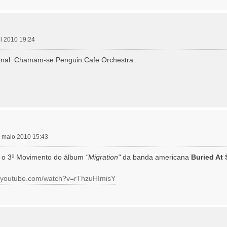
ril 2010 19:24
enal. Chamam-se Penguin Cafe Orchestra.
14 maio 2010 15:43
r o 3º Movimento do álbum
"Migration"
da banda americana
Buried At 
w.youtube.com/watch?v=rThzuHImisY