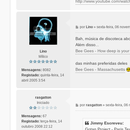
http://www.youtube.com/watc
M
por
Lino
»
sexta-feira, 06 nove
e
n
Bah, música de discoteca abo
s
Além disso...
a
Bee Gees - How deep is your
Lino
g
Mítico
e
das minhas preferidas deles
m
Bee Gees - Massachusetts
Mensagens:
8082
Registado:
quinta-feira, 14
abril 2005 3:54
rasgatton
Iniciado
M
por
rasgatton
»
sexta-feira, 0
e
n
Mensagens:
67
s
Registado:
terça-feira, 14
Jimmy Escreveu:
a
outubro 2008 22:12
Gotan Project - Paris,Te