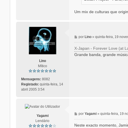
g
e
m
Um mix de culturas que origi
M
por
Lino
»
quinta-feira, 19 nov
e
n
X-Japan - Forever Love (at La
s
Grande banda, grande músic
a
Lino
g
Mítico
e
m
Mensagens:
8082
Registado:
quinta-feira, 14
abril 2005 3:54
M
por
Yagami
»
quinta-feira, 19
Yagami
e
Lendário
n
Neste exacto momento, Jamir