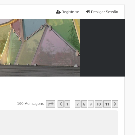
Registe-se
Desligar Sessão
Página
9
De
11
1
7
8
9
10
11
Anterior
Próxim
160 Mensagens
...