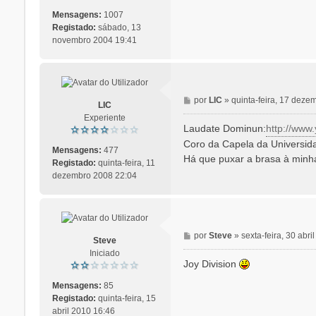
s
a
Mensagens:
1007
g
Registado:
sábado, 13
e
novembro 2004 19:41
m
M
por
LIC
»
quinta-feira, 17 dez
LIC
e
Experiente
n
Laudate Dominun:
http://ww
s
Coro da Capela da Universi
a
Mensagens:
477
Há que puxar a brasa à min
g
Registado:
quinta-feira, 11
e
dezembro 2008 22:04
m
M
por
Steve
»
sexta-feira, 30 abr
Steve
e
Iniciado
n
Joy Division
s
a
Mensagens:
85
g
Registado:
quinta-feira, 15
e
abril 2010 16:46