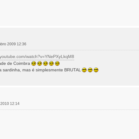
embro 2009 12:36
w.youtube.com/watch?v=YNePXyLkqM8
dade de Coimbra
ha sardinha, mas é simplesmente BRUTAL
il 2010 12:14