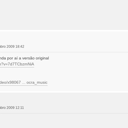
embro 2009 18:42
da por aí a versão original
tch?v=7d7TCbzmNiA
ideo/x98067 ... ocra_music
mbro 2009 12:11