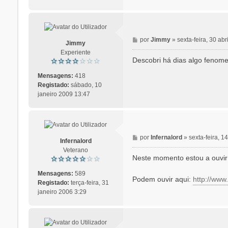
m
M
por
Jimmy
»
sexta-feira, 30 ab
Jimmy
e
Experiente
n
Descobri há dias algo fenom
s
a
Mensagens:
418
g
Registado:
sábado, 10
e
janeiro 2009 13:47
m
M
por
Infernalord
»
sexta-feira, 
Infernalord
e
Veterano
n
Neste momento estou a ouvi
s
a
Mensagens:
589
Podem ouvir aqui:
http://ww
g
Registado:
terça-feira, 31
e
janeiro 2006 3:29
m