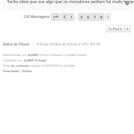
Tenho ideia que era algo que os moradores pediam há muito temp
T
o
p
Página
9
De
9
1
5
6
7
8
9
Anterior
130 Mensagens
...
o
Ir Para
Índice do Fórum
O Fuso Horário do Fórum é
UTC+01:00
Desenvolvido por
phpBB
® Forum Software © phpBB Limited
Traduzido por:
phpBB Portugal
Style
we_universal
created by INVENTEA & v12mike
Privacidade
|
Termos