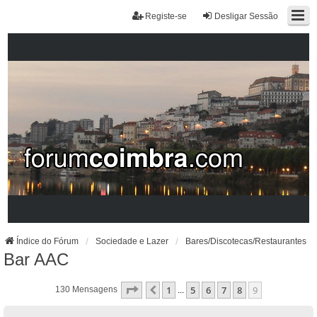
Registe-se
Desligar Sessão
Índice do Fórum
Sociedade e Lazer
Bares/Discotecas/Restaurantes
Bar AAC
Página
9
De
9
1
5
6
7
8
9
Anterior
130 Mensagens
...