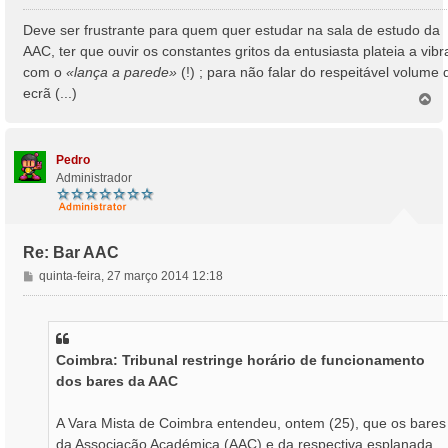
e
n
Deve ser frustrante para quem quer estudar na sala de estudo da
s
AAC, ter que ouvir os constantes gritos da entusiasta plateia a vibr
a
com o
«lança a parede»
(!) ; para não falar do respeitável volume 
g
ecrã (...)
e
T
o
m
p
o
Pedro
Administrador
Re: Bar AAC
M
quinta-feira, 27 março 2014 12:18
e
n
s
a
Coimbra: Tribunal restringe horário de funcionamento
g
dos bares da AAC
e
m
A Vara Mista de Coimbra entendeu, ontem (25), que os bares
da Associação Académica (AAC) e da respectiva esplanada