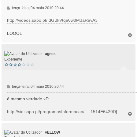
M
terça-feira, 04 maio 2010 20:44
e
n
http://videos.sapo.pt/IdGBkVtqe0w8M3aRevA3
s
a
LOOOL
T
g
o
e
p
m
o
agnes
Experiente
M
terça-feira, 04 maio 2010 20:44
e
n
é mesmo verdade xD
s
a
http://sic.sapo.pt/programasInformacao/ ... 1514E6420D
}
T
g
o
e
p
m
o
yELLOW