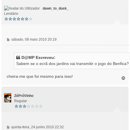
e
o
m
dawn_to_dusk_
Lendário
M
sábado, 08 maio 2010 20:19
e
n
s
D@MP Escreveu:
a
Sabem se o ecrã dos jardins vai transmitir o jogo do Benfica?
g
e
m
cheira-me que foi mesmo para isso!
T
o
p
o
ZéPróVinho
Regular
M
quinta-feira, 24 junho 2010 22:32