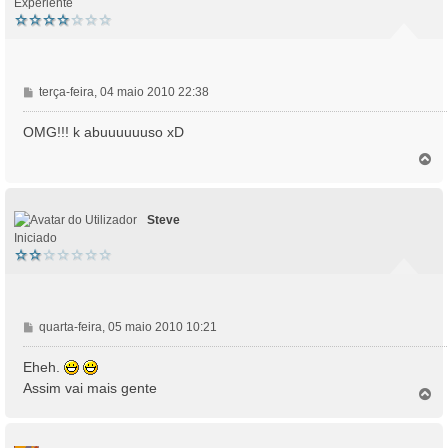
Experiente
M
terça-feira, 04 maio 2010 22:38
e
n
OMG!!! k abuuuuuuso xD
s
T
a
o
g
p
e
o
m
Steve
Iniciado
M
quarta-feira, 05 maio 2010 10:21
e
n
Eheh.
s
Assim vai mais gente
T
a
o
g
p
e
o