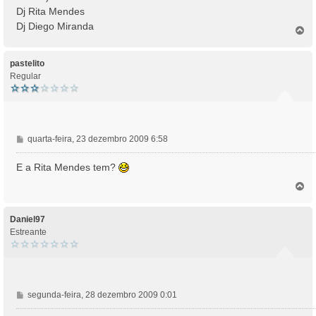
Dj Rita Mendes
Dj Diego Miranda
T
o
p
o
pastelito
Regular
M
quarta-feira, 23 dezembro 2009 6:58
e
n
E a Rita Mendes tem?
s
T
a
o
g
p
e
o
Daniel97
m
Estreante
M
segunda-feira, 28 dezembro 2009 0:01
e