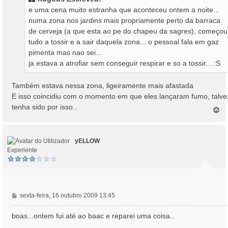
a
e uma cena muito estranha que aconteceu ontem a noite...
g
numa zona nos jardins mais propriamente perto da barraca
e
de cerveja (a que esta ao pe do chapeu da sagres), começou
m
tudo a tossir e a sair daquela zona... o pessoal fala em gaz
pimenta mas nao sei...
ja estava a atrofiar sem conseguir respirar e so a tossir... :S
Também estava nessa zona, ligeiramente mais afastada
E isso coincidiu com o momento em que eles lançaram fumo, talve
tenha sido por isso..
T
o
p
o
yELLOW
Experiente
M
sexta-feira, 16 outubro 2009 13:45
e
n
boas...ontem fui até ao baac e reparei uma coisa..
s