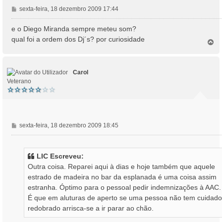
M
sexta-feira, 18 dezembro 2009 17:44
e
n
e o Diego Miranda sempre meteu som?
s
qual foi a ordem dos Dj´s? por curiosidade
T
a
o
g
p
e
o
m
Carol
Veterano
M
sexta-feira, 18 dezembro 2009 18:45
e
n
s
LIC Escreveu:
a
Outra coisa. Reparei aqui à dias e hoje também que aquele
g
estrado de madeira no bar da esplanada é uma coisa assim
e
estranha. Óptimo para o pessoal pedir indemnizações à AAC.
m
É que em aluturas de aperto se uma pessoa não tem cuidado
redobrado arrisca-se a ir parar ao chão.