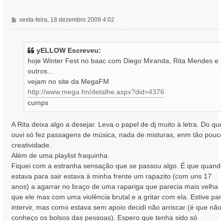
M
sexta-feira, 18 dezembro 2009 4:02
e
n
s
yELLOW Escreveu:
a
hoje Winter Fest no baac com Diego Miranda, Rita Mendes e
g
outros...
e
vejam no site da MegaFM
m
http://www.mega.fm/detalhe.aspx?did=4376
cumps
A Rita deixa algo a desejar. Leva o papel de dj muito à letra. Do qu
ouvi só fez passagens de música, nada de misturas, enm tão pouc
creatividade.
Além de uma playlist fraquinha.
Fiquei com a estranha sensação que se passou algo. É que quan
estava para sair estava à minha frente um rapazito (com uns 17
anos) a agarrar no braço de uma rapariga que parecia mais velha
que ele mas com uma violência brutal e a gritar com ela. Estive pa
intervir, mas como estava sem apoio decidi não arriscar (é que nã
conheço os bolsos das pessoas). Espero que tenha sido só