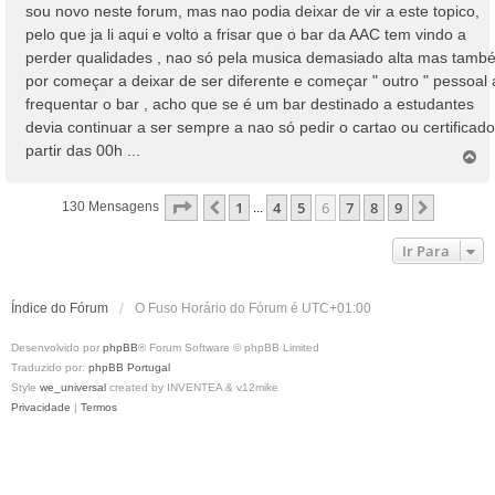
n
sou novo neste forum, mas nao podia deixar de vir a este topico,
s
pelo que ja li aqui e volto a frisar que o bar da AAC tem vindo a
a
perder qualidades , nao só pela musica demasiado alta mas tamb
g
por começar a deixar de ser diferente e começar " outro " pessoal 
e
frequentar o bar , acho que se é um bar destinado a estudantes
m
devia continuar a ser sempre a nao só pedir o cartao ou certificado
partir das 00h ...
T
o
p
Página
6
De
9
1
4
5
6
7
8
9
Anterior
Próxim
130 Mensagens
...
o
Ir Para
Índice do Fórum
O Fuso Horário do Fórum é
UTC+01:00
Desenvolvido por
phpBB
® Forum Software © phpBB Limited
Traduzido por:
phpBB Portugal
Style
we_universal
created by INVENTEA & v12mike
Privacidade
|
Termos