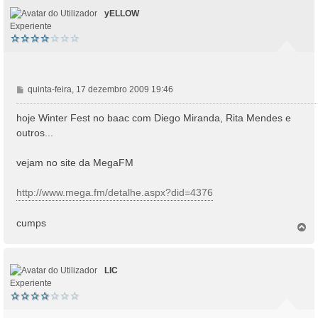
o
yELLOW
Experiente
M
quinta-feira, 17 dezembro 2009 19:46
e
n
hoje Winter Fest no baac com Diego Miranda, Rita Mendes e
s
outros...
a
g
vejam no site da MegaFM
e
m
http://www.mega.fm/detalhe.aspx?did=4376
cumps
T
o
p
o
LIC
Experiente