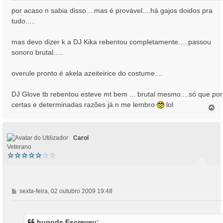
n
por acaso n sabia disso....mas é provável....há gajos doidos pra
s
tudo.....
a
g
mas devo dizer k a DJ Kika rebentou completamente.....passou
e
sonoro brutal.....
m
overule pronto é akela azeiteirice do costume....
DJ Glove tb rebentou esteve mt bem ... brutal mesmo....só que por
certas e determinadas razões já n me lembro
lol
T
o
p
o
Carol
Veterano
M
sexta-feira, 02 outubro 2009 19:48
e
n
s
hugods Escreveu: