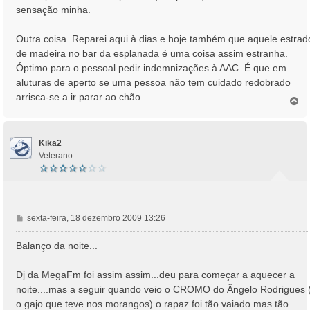
sensação minha.
Outra coisa. Reparei aqui à dias e hoje também que aquele estrad
de madeira no bar da esplanada é uma coisa assim estranha.
Óptimo para o pessoal pedir indemnizações à AAC. É que em
aluturas de aperto se uma pessoa não tem cuidado redobrado
arrisca-se a ir parar ao chão.
T
o
p
o
Kika2
Veterano
M
sexta-feira, 18 dezembro 2009 13:26
e
n
Balanço da noite...
s
a
Dj da MegaFm foi assim assim...deu para começar a aquecer a
g
noite....mas a seguir quando veio o CROMO do Ângelo Rodrigues 
e
o gajo que teve nos morangos) o rapaz foi tão vaiado mas tão
m