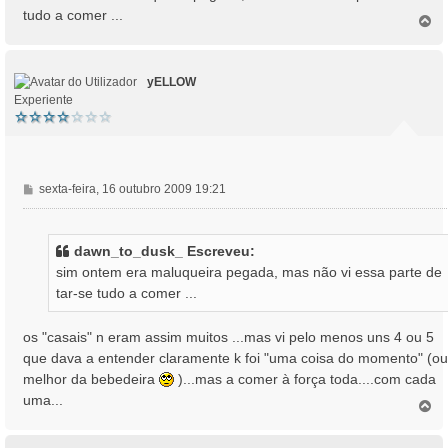
s
tudo a comer ...
T
a
o
g
p
e
o
m
yELLOW
Experiente
M
sexta-feira, 16 outubro 2009 19:21
e
n
s
dawn_to_dusk_ Escreveu:
a
sim ontem era maluqueira pegada, mas não vi essa parte de
g
tar-se tudo a comer ...
e
m
os "casais" n eram assim muitos ...mas vi pelo menos uns 4 ou 5
que dava a entender claramente k foi "uma coisa do momento" (ou
melhor da bebedeira
)...mas a comer à força toda....com cada
uma...
T
o
p