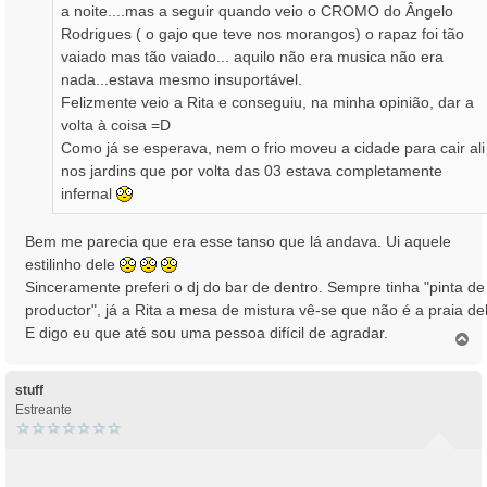
a noite....mas a seguir quando veio o CROMO do Ângelo
Rodrigues ( o gajo que teve nos morangos) o rapaz foi tão
vaiado mas tão vaiado... aquilo não era musica não era
nada...estava mesmo insuportável.
Felizmente veio a Rita e conseguiu, na minha opinião, dar a
volta à coisa =D
Como já se esperava, nem o frio moveu a cidade para cair ali
nos jardins que por volta das 03 estava completamente
infernal
Bem me parecia que era esse tanso que lá andava. Ui aquele
estilinho dele
Sinceramente preferi o dj do bar de dentro. Sempre tinha "pinta de
productor", já a Rita a mesa de mistura vê-se que não é a praia de
E digo eu que até sou uma pessoa difícil de agradar.
T
o
p
o
stuff
Estreante