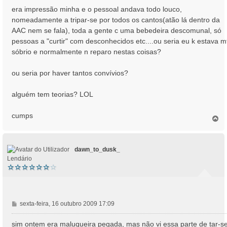
a
era impressão minha e o pessoal andava todo louco,
g
nomeadamente a tripar-se por todos os cantos(atão lá dentro da
e
AAC nem se fala), toda a gente c uma bebedeira descomunal, só
m
pessoas a "curtir" com desconhecidos etc....ou seria eu k estava m
sóbrio e normalmente n reparo nestas coisas?
ou seria por haver tantos convívios?
alguém tem teorias? LOL
cumps
T
o
p
o
dawn_to_dusk_
Lendário
M
sexta-feira, 16 outubro 2009 17:09
e
n
sim ontem era maluqueira pegada, mas não vi essa parte de tar-s