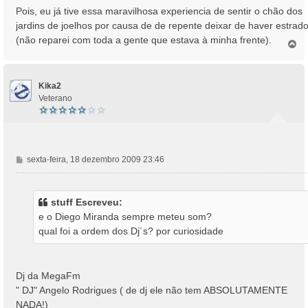
Pois, eu já tive essa maravilhosa experiencia de sentir o chão dos
jardins de joelhos por causa de de repente deixar de haver estrad
(não reparei com toda a gente que estava à minha frente).
T
o
p
o
Kika2
Veterano
M
sexta-feira, 18 dezembro 2009 23:46
e
n
s
stuff Escreveu:
a
e o Diego Miranda sempre meteu som?
g
qual foi a ordem dos Dj´s? por curiosidade
e
m
Dj da MegaFm
" DJ" Angelo Rodrigues ( de dj ele não tem ABSOLUTAMENTE
NADA!)