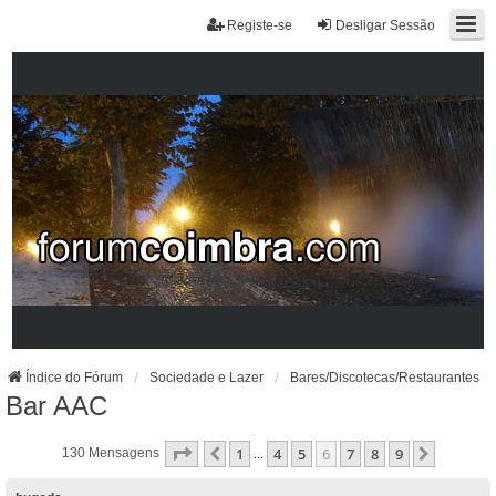
Registe-se
Desligar Sessão
Índice do Fórum
Sociedade e Lazer
Bares/Discotecas/Restaurantes
Bar AAC
Página
6
De
9
1
4
5
6
7
8
9
Anterior
Próxim
130 Mensagens
...