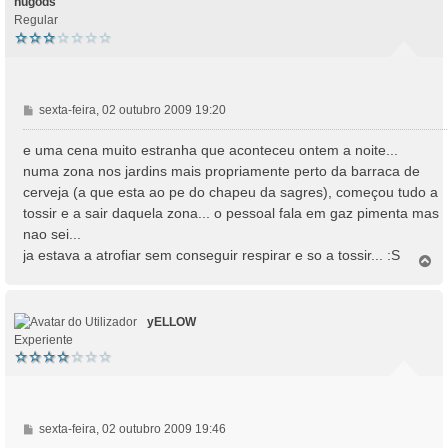
hugods
Regular
M
sexta-feira, 02 outubro 2009 19:20
e
n
e uma cena muito estranha que aconteceu ontem a noite...
s
numa zona nos jardins mais propriamente perto da barraca de
a
cerveja (a que esta ao pe do chapeu da sagres), começou tudo a
g
tossir e a sair daquela zona... o pessoal fala em gaz pimenta mas
e
nao sei...
m
ja estava a atrofiar sem conseguir respirar e so a tossir... :S
T
o
p
o
yELLOW
Experiente
M
sexta-feira, 02 outubro 2009 19:46
e