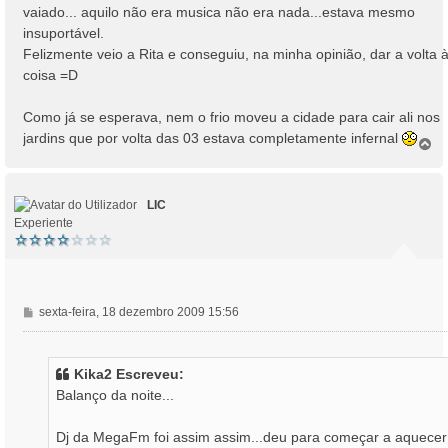
vaiado... aquilo não era musica não era nada...estava mesmo
insuportável.
Felizmente veio a Rita e conseguiu, na minha opinião, dar a volta 
coisa =D
Como já se esperava, nem o frio moveu a cidade para cair ali nos
jardins que por volta das 03 estava completamente infernal
T
o
p
o
LIC
Experiente
M
sexta-feira, 18 dezembro 2009 15:56
e
n
s
Kika2 Escreveu:
a
Balanço da noite...
g
e
Dj da MegaFm foi assim assim...deu para começar a aquecer
m