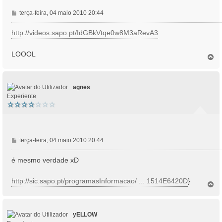
M
terça-feira, 04 maio 2010 20:44
e
n
http://videos.sapo.pt/IdGBkVtqe0w8M3aRevA3
s
a
LOOOL
T
g
o
e
p
m
o
agnes
Experiente
M
terça-feira, 04 maio 2010 20:44
e
n
é mesmo verdade xD
s
a
http://sic.sapo.pt/programasInformacao/ ... 1514E6420D
}
T
g
o
e
p
m
o
yELLOW