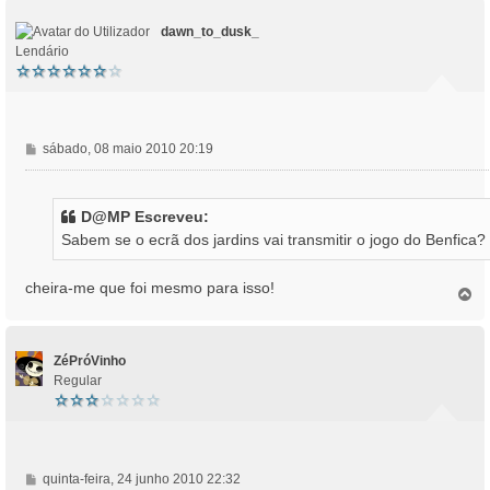
e
o
m
dawn_to_dusk_
Lendário
M
sábado, 08 maio 2010 20:19
e
n
s
D@MP Escreveu:
a
Sabem se o ecrã dos jardins vai transmitir o jogo do Benfica?
g
e
m
cheira-me que foi mesmo para isso!
T
o
p
o
ZéPróVinho
Regular
M
quinta-feira, 24 junho 2010 22:32