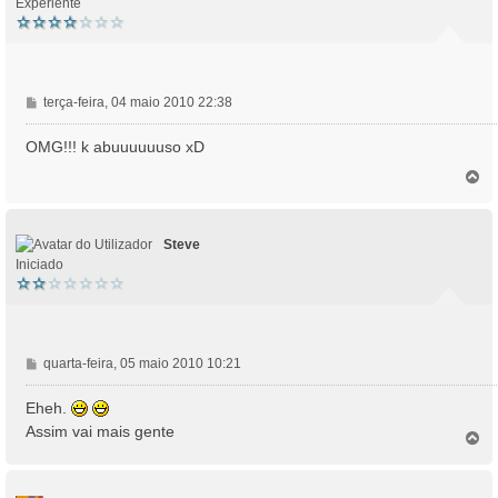
Experiente
M
terça-feira, 04 maio 2010 22:38
e
n
OMG!!! k abuuuuuuso xD
s
T
a
o
g
p
e
o
m
Steve
Iniciado
M
quarta-feira, 05 maio 2010 10:21
e
n
Eheh.
s
Assim vai mais gente
T
a
o
g
p
e
o