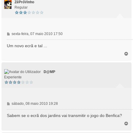
m
ZéPróVinho
Regular
M
sexta-feira, 07 maio 2010 17:50
e
n
Um novo ecrã e tal ...
s
T
a
o
g
p
e
o
m
D@MP
Experiente
M
sábado, 08 maio 2010 19:28
e
n
Sabem se o ecrã dos jardins vai transmitir o jogo do Benfica?
s
T
a
o
g
p