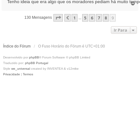
Tenho ideia que era algo que os moradores pediam há muito temp
T
o
p
Página
9
De
9
1
5
6
7
8
9
Anterior
130 Mensagens
...
o
Ir Para
Índice do Fórum
O Fuso Horário do Fórum é
UTC+01:00
Desenvolvido por
phpBB
® Forum Software © phpBB Limited
Traduzido por:
phpBB Portugal
Style
we_universal
created by INVENTEA & v12mike
Privacidade
|
Termos