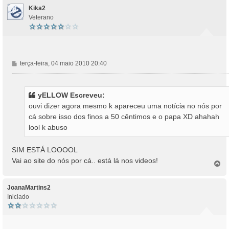
Kika2
Veterano
M
terça-feira, 04 maio 2010 20:40
e
n
s
yELLOW Escreveu:
a
ouvi dizer agora mesmo k apareceu uma notícia no nós por
g
cá sobre isso dos finos a 50 cêntimos e o papa XD ahahah
e
lool k abuso
m
SIM ESTÁ LOOOOL
Vai ao site do nós por cá.. está lá nos videos!
T
o
p
o
JoanaMartins2
Iniciado