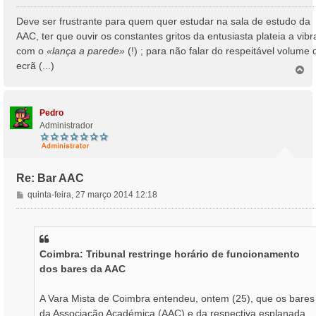
e
n
Deve ser frustrante para quem quer estudar na sala de estudo da
s
AAC, ter que ouvir os constantes gritos da entusiasta plateia a vibr
a
com o
«lança a parede»
(!) ; para não falar do respeitável volume 
g
ecrã (...)
e
T
o
m
p
o
Pedro
Administrador
Re: Bar AAC
M
quinta-feira, 27 março 2014 12:18
e
n
s
a
Coimbra: Tribunal restringe horário de funcionamento
g
dos bares da AAC
e
m
A Vara Mista de Coimbra entendeu, ontem (25), que os bares
da Associação Académica (AAC) e da respectiva esplanada