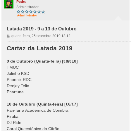
Pedro
Administrador
Latada 2019 - 9 a 13 de Outubro
M
quarta-feira, 25 setembro 2019 13:12
e
n
Cartaz da Latada 2019
s
a
9 de Outubro (Quarta-feira) [€8/€10]
g
TMUC
e
m
Julinho KSD
Phoenix RDC
Deejay Telio
Phartuna
10 de Outubro (Quinta-feira) [€6/€7]
Fan-farra Académica de Coimbra
Piruka
DJ Ride
Coral Quecofónico do Cifrão