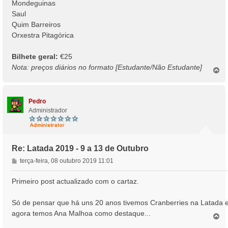
Mondeguinas
Saul
Quim Barreiros
Orxestra Pitagórica
Bilhete geral:
€25
Nota: preços diários no formato [Estudante/Não Estudante]
T
o
p
o
Pedro
Administrador
Re: Latada 2019 - 9 a 13 de Outubro
M
terça-feira, 08 outubro 2019 11:01
e
n
Primeiro post actualizado com o cartaz.
s
a
Só de pensar que há uns 20 anos tivemos Cranberries na Latada 
g
agora temos Ana Malhoa como destaque...
e
T
o
m