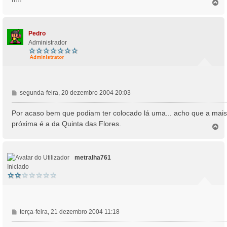
T
a
o
g
p
e
o
m
Pedro
Administrador
M
segunda-feira, 20 dezembro 2004 20:03
e
n
Por acaso bem que podiam ter colocado lá uma... acho que a mais
s
próxima é a da Quinta das Flores.
T
a
o
g
p
e
o
m
metralha761
Iniciado
M
terça-feira, 21 dezembro 2004 11:18
e