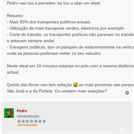
n
Pedro nao tas a perceber, eu tou a sitar um ideal.
s
a
Resumo:
g
- Mais 50% dos transportes publicos actuais
e
- Utilização de mais transporte verdes, electricos por exemplo
m
- Corte do transito, os transportes publicos não paravam no transit
e estavam sempre andar
- Garagens publicas, tipo os pasques de estacionamente na vertica
onde as pessoas poderiam meter os seu veiculos
Neste ideal em 10 minutos estarias no polo com a mesma distânci
actual.
Quinta das flores nao tem estação
as mais proximas sao parqu
São José e a da Portela. Ou existem mais estações?
T
o
p
o
Pedro
Administrador