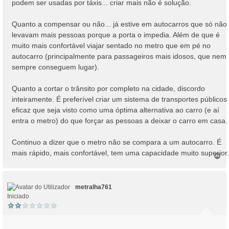
podem ser usadas por táxis... criar mais não é solução.
g
e
Quanto a compensar ou não... já estive em autocarros que só não
m
levavam mais pessoas porque a porta o impedia. Além de que é
muito mais confortável viajar sentado no metro que em pé no
autocarro (principalmente para passageiros mais idosos, que nem
sempre conseguem lugar).
Quanto a cortar o trânsito por completo na cidade, discordo
inteiramente. É preferível criar um sistema de transportes públicos
eficaz que seja visto como uma óptima alternativa ao carro (e aí
entra o metro) do que forçar as pessoas a deixar o carro em casa.
Continuo a dizer que o metro não se compara a um autocarro. É
mais rápido, mais confortável, tem uma capacidade muito superior.
T
o
p
o
metralha761
Iniciado