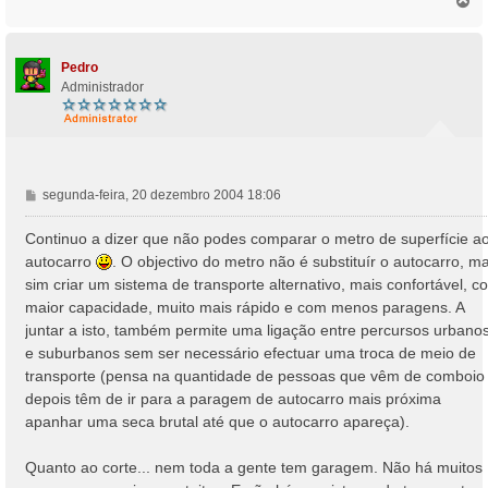
T
o
p
o
Pedro
Administrador
M
segunda-feira, 20 dezembro 2004 18:06
e
n
Continuo a dizer que não podes comparar o metro de superfície a
s
autocarro
. O objectivo do metro não é substituír o autocarro, m
a
sim criar um sistema de transporte alternativo, mais confortável, c
g
maior capacidade, muito mais rápido e com menos paragens. A
e
juntar a isto, também permite uma ligação entre percursos urbano
m
e suburbanos sem ser necessário efectuar uma troca de meio de
transporte (pensa na quantidade de pessoas que vêm de comboio
depois têm de ir para a paragem de autocarro mais próxima
apanhar uma seca brutal até que o autocarro apareça).
Quanto ao corte... nem toda a gente tem garagem. Não há muitos