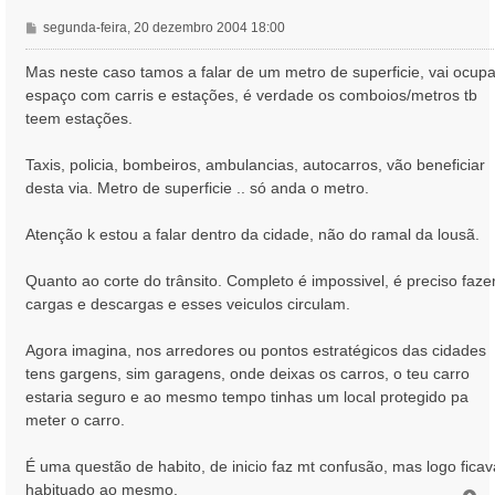
M
segunda-feira, 20 dezembro 2004 18:00
e
n
Mas neste caso tamos a falar de um metro de superficie, vai ocupa
s
espaço com carris e estações, é verdade os comboios/metros tb
a
teem estações.
g
e
Taxis, policia, bombeiros, ambulancias, autocarros, vão beneficiar
m
desta via. Metro de superficie .. só anda o metro.
Atenção k estou a falar dentro da cidade, não do ramal da lousã.
Quanto ao corte do trânsito. Completo é impossivel, é preciso faze
cargas e descargas e esses veiculos circulam.
Agora imagina, nos arredores ou pontos estratégicos das cidades
tens gargens, sim garagens, onde deixas os carros, o teu carro
estaria seguro e ao mesmo tempo tinhas um local protegido pa
meter o carro.
É uma questão de habito, de inicio faz mt confusão, mas logo fica
habituado ao mesmo.