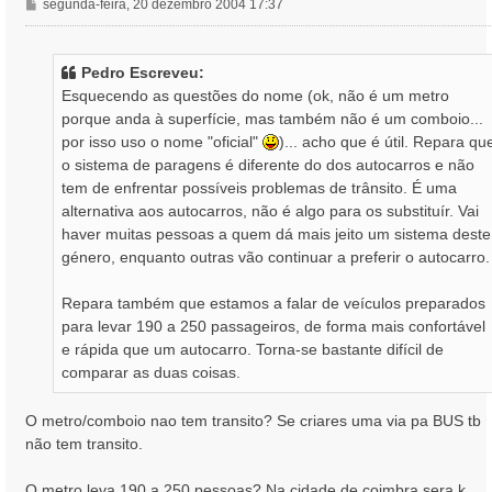
M
segunda-feira, 20 dezembro 2004 17:37
e
n
s
Pedro Escreveu:
a
Esquecendo as questões do nome (ok, não é um metro
g
porque anda à superfície, mas também não é um comboio...
e
por isso uso o nome "oficial"
)... acho que é útil. Repara qu
m
o sistema de paragens é diferente do dos autocarros e não
tem de enfrentar possíveis problemas de trânsito. É uma
alternativa aos autocarros, não é algo para os substituír. Vai
haver muitas pessoas a quem dá mais jeito um sistema deste
género, enquanto outras vão continuar a preferir o autocarro.
Repara também que estamos a falar de veículos preparados
para levar 190 a 250 passageiros, de forma mais confortável
e rápida que um autocarro. Torna-se bastante difícil de
comparar as duas coisas.
O metro/comboio nao tem transito? Se criares uma via pa BUS tb
não tem transito.
O metro leva 190 a 250 pessoas? Na cidade de coimbra sera k