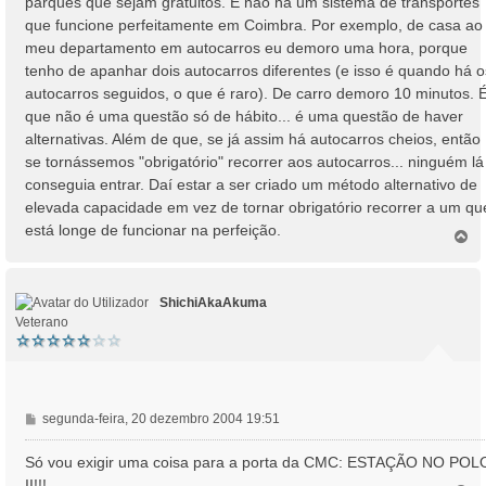
parques que sejam gratuitos. E não há um sistema de transportes
que funcione perfeitamente em Coimbra. Por exemplo, de casa ao
meu departamento em autocarros eu demoro uma hora, porque
tenho de apanhar dois autocarros diferentes (e isso é quando há o
autocarros seguidos, o que é raro). De carro demoro 10 minutos. 
que não é uma questão só de hábito... é uma questão de haver
alternativas. Além de que, se já assim há autocarros cheios, então
se tornássemos "obrigatório" recorrer aos autocarros... ninguém lá
conseguia entrar. Daí estar a ser criado um método alternativo de
elevada capacidade em vez de tornar obrigatório recorrer a um qu
está longe de funcionar na perfeição.
T
o
p
o
ShichiAkaAkuma
Veterano
M
segunda-feira, 20 dezembro 2004 19:51
e
n
Só vou exigir uma coisa para a porta da CMC: ESTAÇÃO NO POL
s
II!!!