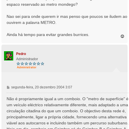
espaco reservado ao metro mondego?
Nao sei para onde querem ir mas penso que poucos se iludem ao
ouvirem a palavra METRO.
Ainda há tempo para evitar grandes burrices.
T
o
p
o
Pedro
Administrador
M
segunda-feira, 20 dezembro 2004 3:07
e
n
Não é propriamente igual a um comboio. O "metro de superfície" é
s
um veículo eléctrico relativamente diferente, mais adaptado a uma
a
circulação citadina do que um comboio. O objectivo desta rede é,
g
principalmente, ligar a própria cidade, fornecendo uma alternativa
e
viável aos autocarros e incluindo também um percurso suburbano.
m