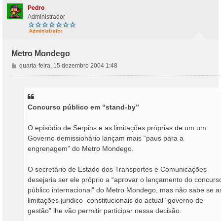
Pedro
Administrador
Metro Mondego
M
quarta-feira, 15 dezembro 2004 1:48
e
n
s
a
Concurso público em “stand-by”
g
e
m
O episódio de Serpins e as limitações próprias de um um
Governo demissionário lançam mais “paus para a
engrenagem” do Metro Mondego.
O secretário de Estado dos Transportes e Comunicações
desejaria ser ele próprio a “aprovar o lançamento do concurs
público internacional” do Metro Mondego, mas não sabe se a
limitações juridico–constitucionais do actual “governo de
gestão” lhe vão permitir participar nessa decisão.