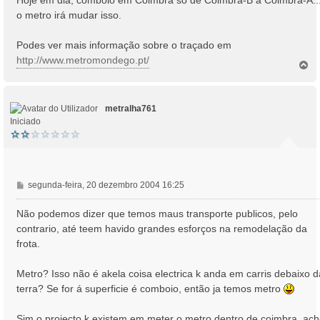
Hoje em dia, comboio em Coimbra só de Coimbra-B a Coimbra-A..
o metro irá mudar isso.
Podes ver mais informação sobre o traçado em
http://www.metromondego.pt/
T
o
p
o
metralha761
Iniciado
M
segunda-feira, 20 dezembro 2004 16:25
e
n
Não podemos dizer que temos maus transporte publicos, pelo
s
contrario, até teem havido grandes esforços na remodelação da
a
frota.
g
e
Metro? Isso não é akela coisa electrica k anda em carris debaixo d
m
terra? Se for á superficie é comboio, então ja temos metro
Sim o projecto k existem em meter o metro dentro de coimbra, ac