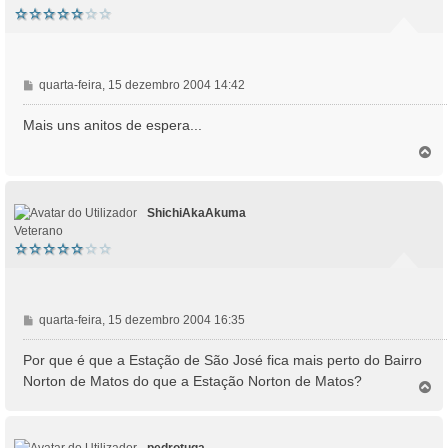
M
quarta-feira, 15 dezembro 2004 14:42
e
n
Mais uns anitos de espera...
s
T
a
o
g
p
e
o
m
ShichiAkaAkuma
Veterano
M
quarta-feira, 15 dezembro 2004 16:35
e
n
Por que é que a Estação de São José fica mais perto do Bairro
s
Norton de Matos do que a Estação Norton de Matos?
T
a
o
g
p
e
o
m