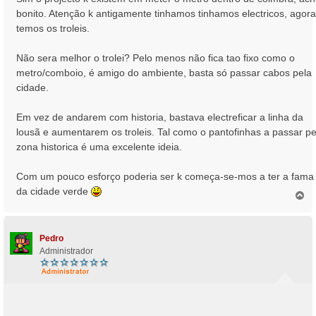
bonito. Atenção k antigamente tinhamos tinhamos electricos, agora
temos os troleis.
Não sera melhor o trolei? Pelo menos não fica tao fixo como o
metro/comboio, é amigo do ambiente, basta só passar cabos pela
cidade.
Em vez de andarem com historia, bastava electreficar a linha da
lousã e aumentarem os troleis. Tal como o pantofinhas a passar pe
zona historica é uma excelente ideia.
Com um pouco esforço poderia ser k começa-se-mos a ter a fama
da cidade verde
T
o
p
o
Pedro
Administrador