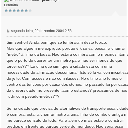
pedrotuga
Lendário
M
segunda-feira, 20 dezembro 2004 2:58
e
n
Sim senhor! Ainda bem que se lembraram deste topico.
s
Mas que alguem me explique, porque é k se vai passar a chamar
a
"metro" à linha da lousã. Nao estara coimbra com o mesmosintom
g
que o porto de querer ter um metro para nao ser menos do que
e
terceiros??? Eu diria que sim, que a cidade está com uma
m
necessidade de afirmacao descomunal. Isto só la vai con iniciativa
de jeito. Com accoes e nao com ilusoes. No ultimo ano fomos o
centro das tencoes por causa dos stones, no passado foi por caus
da universidade, no presente...como estamos? precisamos de nos
iludir com pseudo-metros???
Se ha cidade que precisa de alternativas de transporte essa cidad
é coimbra, estar a chamar metro a uma linha de comboio antiga n
me parece sensato de todo. Para alem do mais estao a construir
predios em frente ao parque verde do mondego. Nao seria esse