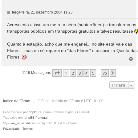
M
terça-feira, 21 dezembro 2004 11:23
e
n
Acrescenta a isso um metro a sério (subterrâneo) e transforma os
s
transportes públicos em transportes gratuitos e talvez resultasse
a
g
Quanto à estação, acho que me enganei... no site está Vale das
e
Flores... mas eu só reparei no "das Flores" e associei a Quinta das
m
Flores.
T
o
p
Página
1
De
75
1
2
3
4
5
75
Próximo
1119 Mensagens
...
o
Ir Para
Índice do Fórum
O Fuso Horário do Fórum é
UTC+01:00
Desenvolvido por
phpBB
® Forum Software © phpBB Limited
Traduzido por:
phpBB Portugal
Style
we_universal
created by INVENTEA & v12mike
Privacidade
|
Termos