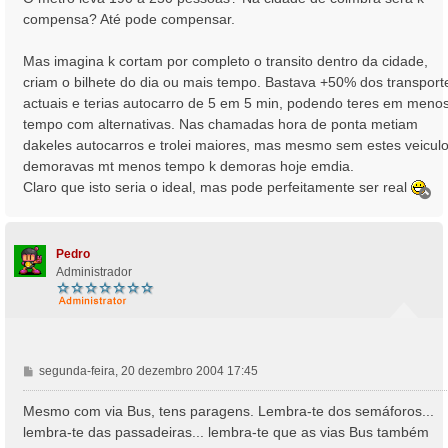
compensa? Até pode compensar.
Mas imagina k cortam por completo o transito dentro da cidade,
criam o bilhete do dia ou mais tempo. Bastava +50% dos transport
actuais e terias autocarro de 5 em 5 min, podendo teres em meno
tempo com alternativas. Nas chamadas hora de ponta metiam
dakeles autocarros e trolei maiores, mas mesmo sem estes veiculo
demoravas mt menos tempo k demoras hoje emdia.
Claro que isto seria o ideal, mas pode perfeitamente ser real
T
o
p
o
Pedro
Administrador
M
segunda-feira, 20 dezembro 2004 17:45
e
n
Mesmo com via Bus, tens paragens. Lembra-te dos semáforos...
s
lembra-te das passadeiras... lembra-te que as vias Bus também
a