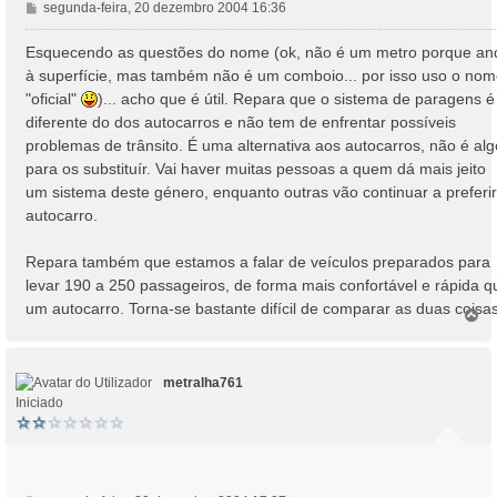
M
segunda-feira, 20 dezembro 2004 16:36
e
n
Esquecendo as questões do nome (ok, não é um metro porque an
s
à superfície, mas também não é um comboio... por isso uso o no
a
"oficial"
)... acho que é útil. Repara que o sistema de paragens é
g
diferente do dos autocarros e não tem de enfrentar possíveis
e
problemas de trânsito. É uma alternativa aos autocarros, não é alg
m
para os substituír. Vai haver muitas pessoas a quem dá mais jeito
um sistema deste género, enquanto outras vão continuar a preferir
autocarro.
Repara também que estamos a falar de veículos preparados para
levar 190 a 250 passageiros, de forma mais confortável e rápida q
um autocarro. Torna-se bastante difícil de comparar as duas coisas
T
o
p
o
metralha761
Iniciado