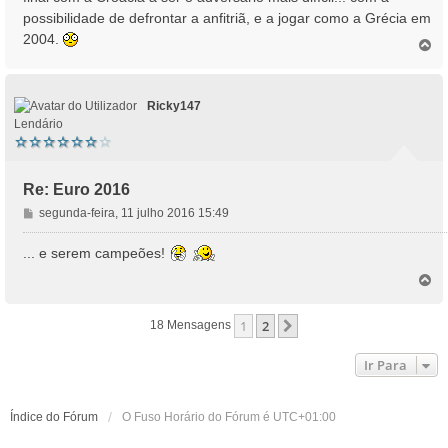
a
possibilidade de defrontar a anfitriã, e a jogar como a Grécia em
g
2004.
e
T
o
m
p
o
Ricky147
Lendário
Re: Euro 2016
M
segunda-feira, 11 julho 2016 15:49
e
n
... e serem campeões!
s
T
a
o
g
p
e
1
2
Próximo
18 Mensagens
o
m
Ir Para
Índice do Fórum
O Fuso Horário do Fórum é
UTC+01:00