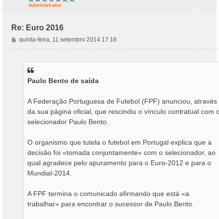
Re: Euro 2016
M
quinta-feira, 11 setembro 2014 17:16
e
n
s
a
Paulo Bento de saída
g
e
m
A Federação Portuguesa de Futebol (FPF) anunciou, através
da sua página oficial, que rescindiu o vínculo contratual com 
selecionador Paulo Bento.
O organismo que tutela o futebol em Portugal explica que a
decisão foi «tomada conjuntamente» com o selecionador, ao
qual agradece pelo apuramento para o Euro-2012 e para o
Mundial-2014.
A FPF termina o comunicado afirmando que está «a
trabalhar» para encontrar o sucessor de Paulo Bento.