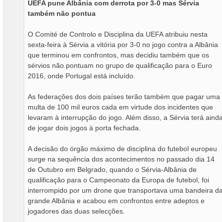
UEFA pune Albânia com derrota por 3-0 mas Sérvia
g
também não pontua
e
m
O Comité de Controlo e Disciplina da UEFA atribuiu nesta
sexta-feira à Sérvia a vitória por 3-0 no jogo contra a Albânia
que terminou em confrontos, mas decidiu também que os
sérvios não pontuam no grupo de qualificação para o Euro
2016, onde Portugal está incluído.
As federações dos dois países terão também que pagar uma
multa de 100 mil euros cada em virtude dos incidentes que
levaram à interrupção do jogo. Além disso, a Sérvia terá aind
de jogar dois jogos à porta fechada.
A decisão do órgão máximo de disciplina do futebol europeu
surge na sequência dos acontecimentos no passado dia 14
de Outubro em Belgrado, quando o Sérvia-Albânia de
qualificação para o Campeonato da Europa de futebol, foi
interrompido por um drone que transportava uma bandeira d
grande Albânia e acabou em confrontos entre adeptos e
jogadores das duas selecções.