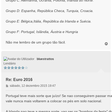
Grupo C: Alemanha, Ucrânia, Polónia, Irlanda do Norte.
Grupo D: Espanha, República Checa, Turquia, Croacia.
Grupo E: Bélgica,Itália, República da Irlanda e Suécia.
Grupo F: Portugal, Islândia, Áustria e Hungria
Não me lembro de um grupo tão fácil.
T
o
p
o
bluestrattos
Lendário
Re: Euro 2016
M
sábado, 12 dezembro 2015 19:47
e
n
Portugal teve mais sorte que juízo! Se nao conseguirem passar ma
s
vale nunca mais voltarem a colocar os pés em solo nacional.
a
g
A Irlanda nao teve a mesma sorte, vao ser os "bombos da festa" d