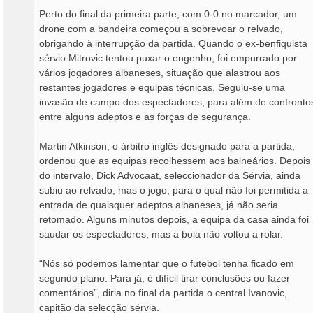
Perto do final da primeira parte, com 0-0 no marcador, um
drone com a bandeira começou a sobrevoar o relvado,
obrigando à interrupção da partida. Quando o ex-benfiquista
sérvio Mitrovic tentou puxar o engenho, foi empurrado por
vários jogadores albaneses, situação que alastrou aos
restantes jogadores e equipas técnicas. Seguiu-se uma
invasão de campo dos espectadores, para além de confronto
entre alguns adeptos e as forças de segurança.
Martin Atkinson, o árbitro inglês designado para a partida,
ordenou que as equipas recolhessem aos balneários. Depois
do intervalo, Dick Advocaat, seleccionador da Sérvia, ainda
subiu ao relvado, mas o jogo, para o qual não foi permitida a
entrada de quaisquer adeptos albaneses, já não seria
retomado. Alguns minutos depois, a equipa da casa ainda foi
saudar os espectadores, mas a bola não voltou a rolar.
“Nós só podemos lamentar que o futebol tenha ficado em
segundo plano. Para já, é difícil tirar conclusões ou fazer
comentários”, diria no final da partida o central Ivanovic,
capitão da selecção sérvia.