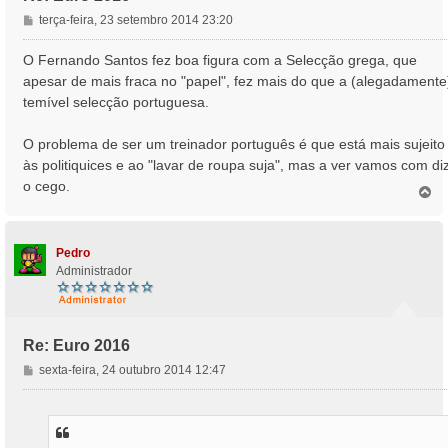
M
terça-feira, 23 setembro 2014 23:20
e
n
O Fernando Santos fez boa figura com a Selecção grega, que
s
apesar de mais fraca no "papel", fez mais do que a (alegadamente
a
temível selecção portuguesa.
g
e
O problema de ser um treinador português é que está mais sujeito
m
às politiquices e ao "lavar de roupa suja", mas a ver vamos com di
o cego.
T
o
p
o
Pedro
Administrador
Re: Euro 2016
M
sexta-feira, 24 outubro 2014 12:47
e
n
s
a