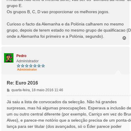
e
grupo E.
m
Os grupos B, C, D vao proporcionar os melhores jogos.
Curioso o facto da Alemanha e da Polónia calharem no mesmo
grupo, depois de terem estado no mesmo grupo de qualificacao (D
onde a Alemanha foi primeiro e a Polónia, segundo).
T
o
p
o
Pedro
Administrador
Re: Euro 2016
M
quarta-feira, 18 maio 2016 11:46
e
n
Já saiu a lista de convocados da selecção. Não há grandes
s
surpresas, mas há algumas preocupações. Esperava a inclusão d
a
um ou outro central diferente (por exemplo, Carriço em vez do Bru
g
Alves), e parece-me notório que a selecção precisa de um ponta-d
e
lança para ser titular (dos avançados, só o Éder parece poder
m