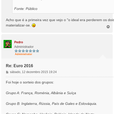
Fonte: Público
Acho que é a primeira vez que vejo o "o ideal era perderem os doi
materializar-se.
T
o
p
o
Pedro
Administrador
Re: Euro 2016
M
sábado, 12 dezembro 2015 19:24
e
n
Foi hoje o sorteio dos grupos:
s
a
Grupo A: França, Roménia, Albânia e Suíça
g
e
Grupo B: Inglaterra, Rússia, País de Gales e Eslováquia.
m