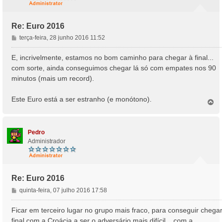
Re: Euro 2016
M
terça-feira, 28 junho 2016 11:52
e
n
E, incrivelmente, estamos no bom caminho para chegar à final...
s
com sorte, ainda conseguimos chegar lá só com empates nos 90
a
minutos (mais um record).
g
e
Este Euro está a ser estranho (e monótono).
m
T
o
p
o
Pedro
Administrador
Re: Euro 2016
M
quinta-feira, 07 julho 2016 17:58
e
n
Ficar em terceiro lugar no grupo mais fraco, para conseguir chega
s
final com a Croácia a ser o adversário mais difícil... com a