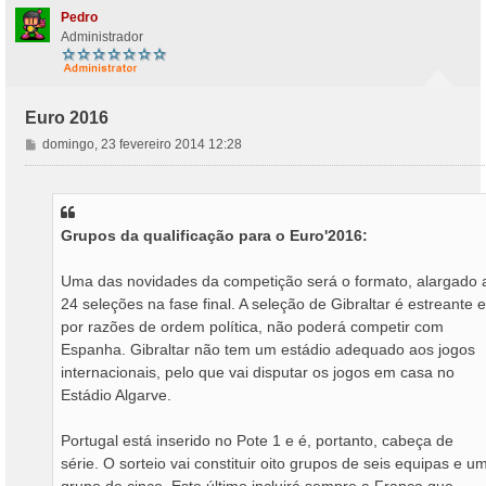
Pedro
Administrador
Euro 2016
M
domingo, 23 fevereiro 2014 12:28
e
n
s
a
Grupos da qualificação para o Euro'2016:
g
e
m
Uma das novidades da competição será o formato, alargado 
24 seleções na fase final. A seleção de Gibraltar é estreante e
por razões de ordem política, não poderá competir com
Espanha. Gibraltar não tem um estádio adequado aos jogos
internacionais, pelo que vai disputar os jogos em casa no
Estádio Algarve.
Portugal está inserido no Pote 1 e é, portanto, cabeça de
série. O sorteio vai constituir oito grupos de seis equipas e u