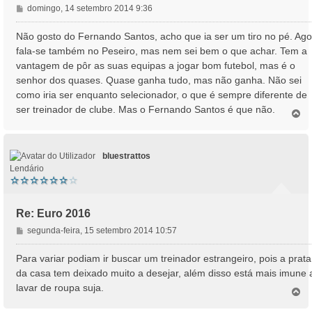
M
domingo, 14 setembro 2014 9:36
e
n
Não gosto do Fernando Santos, acho que ia ser um tiro no pé. Ago
s
fala-se também no Peseiro, mas nem sei bem o que achar. Tem a
a
vantagem de pôr as suas equipas a jogar bom futebol, mas é o
g
senhor dos quases. Quase ganha tudo, mas não ganha. Não sei
e
como iria ser enquanto selecionador, o que é sempre diferente de
m
ser treinador de clube. Mas o Fernando Santos é que não.
T
o
p
o
bluestrattos
Lendário
Re: Euro 2016
M
segunda-feira, 15 setembro 2014 10:57
e
n
Para variar podiam ir buscar um treinador estrangeiro, pois a prata
s
da casa tem deixado muito a desejar, além disso está mais imune 
a
lavar de roupa suja.
T
g
o
e