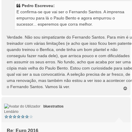
s
Pedro Escreveu:
a
E confirma-se que vai ser o Fernando Santos. A imprensa
g
empurrou para lá o Paulo Bento e agora empurrou o
e
sucessor... esperemos que corra melhor.
m
Verdade. Não sou simpatizante do Fernando Santos. Para mim é 
treinador com várias limitações (e acho que isso ficou bem patente
quando treinou o Benfica, onde tinha um bom plantel e não
conseguiu fazer nada dele), que arrisca pouco e com dificuldades
em assumir os seus erros. No fundo, acho que acaba por ser uma
cópia mais velha do Paulo Bento. Estou com curiosidade para sab
qual vai ser a sua convocatória. A seleção precisa de ar fresco, de
uma renovação, mas também não estou a ver isso a acontecer c
o Fernando Santos. Vamos lá ver.
T
o
p
o
bluestrattos
Lendário
Re: Euro 2016