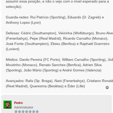
assumir essa posição, e não o vejo com o nível esperado para a
selecção).
Guarda-redes: Rui Patrício (Sporting), Eduardo (D. Zagreb) e
Anthony Lopes (Lyon)
Defesas: Cédric (Southampton), Vieirinha (Wolfsburgo), Bruno Alv
(Fenerbahçe), Pepe (Real Madrid), Ricardo Carvalho (Monaco),
José Fonte (Southampton), Eliseu (Benfica) e Raphaël Guerreiro
(Lorient)
Médios: Danilo Pereira (FC Porto), William Carvalho (Sporting), Jo
Moutinho (Monaco), Renato Sanches (Benfica), Adrien Silva
(Sporting), João Mário (Sporting) e André Gomes (Valencia)
Avançados: Rafa (Sp. Braga), Nani (Fenerbahçe), Cristiano Ronal
(Real Madrid), Quaresma (Besiktas) e Éder (Lille)
T
o
p
o
Pedro
Administrador