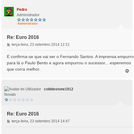
p
m
o
Pedro
Administrador
Re: Euro 2016
M
terça-feira, 23 setembro 2014 12:21
e
n
E confirma-se que vai ser o Fernando Santos. A imprensa empurr
s
para lá o Paulo Bento e agora empurrou o sucessor... esperemos
a
que corra melhor.
T
g
o
e
p
m
o
cobblestone1912
Novato
Re: Euro 2016
M
terça-feira, 23 setembro 2014 14:47
e
n