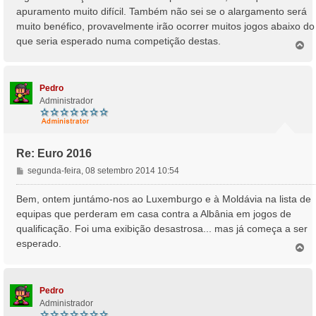
apuramento muito difícil. Também não sei se o alargamento será
muito benéfico, provavelmente irão ocorrer muitos jogos abaixo do
que seria esperado numa competição destas.
T
o
p
o
Pedro
Administrador
Re: Euro 2016
M
segunda-feira, 08 setembro 2014 10:54
e
n
Bem, ontem juntámo-nos ao Luxemburgo e à Moldávia na lista de
s
equipas que perderam em casa contra a Albânia em jogos de
a
qualificação. Foi uma exibição desastrosa... mas já começa a ser
g
esperado.
e
T
o
m
p
o
Pedro
Administrador