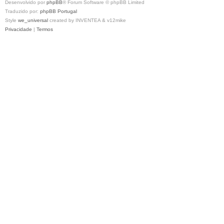
Desenvolvido por
phpBB
® Forum Software © phpBB Limited
Traduzido por:
phpBB Portugal
Style
we_universal
created by INVENTEA & v12mike
Privacidade
|
Termos