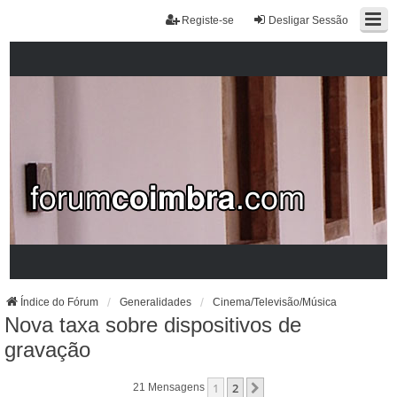
Registe-se
Desligar Sessão
Índice do Fórum
Generalidades
Cinema/Televisão/Música
Nova taxa sobre dispositivos de
gravação
1
2
Próximo
21 Mensagens