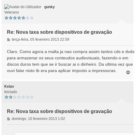
o
gunky
Veterano
Re: Nova taxa sobre dispositivos de gravação
M
terça-feira, 05 fevereiro 2013 22:59
e
n
Claro. Como agora a malta ja nao compra assim tantos cds e dvds
s
para armazenar os seus conteudos audiovisuais, fazendo-o em
a
discos duros tem que se ir buscar ai o dinheiro. Da ultima vez que
g
ouvi falar nisto tb era para aplicar imposto a impressoras.
e
T
o
m
p
o
Kelav
Iniciado
Re: Nova taxa sobre dispositivos de gravação
M
domingo, 10 fevereiro 2013 1:02
e
n
s