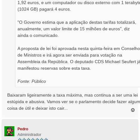
1,92 euros, e um computador ou disco externo com 1 terabyt
(1024 GB) pagará 4 euros.
"O Governo estima que a aplicação destas tarifas totalizará,
anualmente, um valor limite de 15 milhões de euros", diz
ainda o comunicado.
A proposta de lei foi aprovada nesta quinta-feira em Conselho
de Ministros e irá agora ser enviada para votação na
Assembleia da República. O deputado CDS Michael Seufert j
manifestou reservas sobre esta taxa.
Fonte: Público
Baixaram ligeiramente a taxa máxima, mas continua a ser uma lei
estúpida e abusiva. Vamos ver se o parlamento decide fazer algu
coisa de útil e deixar isto cair...
T
o
p
o
Pedro
Administrador