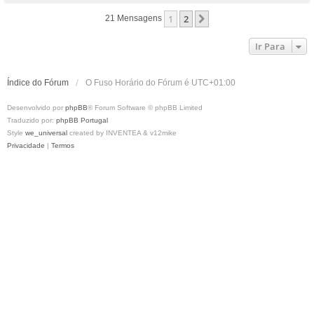
p
1
2
Próximo
21 Mensagens
o
Ir Para
Índice do Fórum
O Fuso Horário do Fórum é
UTC+01:00
Desenvolvido por
phpBB
® Forum Software © phpBB Limited
Traduzido por:
phpBB Portugal
Style
we_universal
created by INVENTEA & v12mike
Privacidade
|
Termos