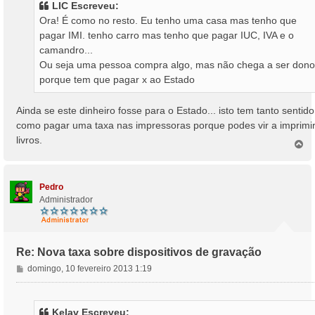
LIC Escreveu:
a
Ora! É como no resto. Eu tenho uma casa mas tenho que
g
pagar IMI. tenho carro mas tenho que pagar IUC, IVA e o
e
camandro...
m
Ou seja uma pessoa compra algo, mas não chega a ser dono
porque tem que pagar x ao Estado
Ainda se este dinheiro fosse para o Estado... isto tem tanto sentido
como pagar uma taxa nas impressoras porque podes vir a imprimi
livros.
T
o
p
o
Pedro
Administrador
Re: Nova taxa sobre dispositivos de gravação
M
domingo, 10 fevereiro 2013 1:19
e
n
s
Kelav Escreveu: