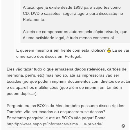
A taxa, que já existe desde 1998 para suportes como
CD, DVD e cassetes, seguirá agora para discussão no
Parlamento.
A ideia de compensar os autores pela cópia privada, que
é uma actividade legal, é tudo menos consensual...
E querem mesmo ir em frente com esta idiotice?
Lá se vai
o mercado dos discos em Portugal...
Eles vão taxar tudo o que armazena dados (televiões, cartões de
memória, pen's, etc) mas não só, até as impressoras vão ser
taxadas (porque podem imprimir documentos com direitos de auto
e os aparelhos multifunções (que além de imprimirem também
podem duplicar).
Pergunto eu: as BOX's da Meo também possuem discos rígidos.
Também vão ser taxadas ou esqueceram-se dessas?
Entretanto pesquisei e até as BOX's vão pagar! Fonte
http://pplware.sapo.pt/informacao/ltima ... a-privada/
T