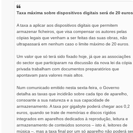
s
a
Taxa máxima sobre dispositivos digitais será de 20 euros
g
e
m
A taxa a aplicar aos dispositivos digitais que permitem
armazenar ficheiros, que visa compensar os autores pelas
cópias legais que venham a ser feitas das suas obras, não
ultrapassará em nenhum caso o limite máximo de 20 euros.
Um valor que só terá sido fixado hoje, já que as associações
do sector que participaram na discussão da nova lei da cópia
privada trabalham com documentos preparatórios que
apontavam para valores mais altos.
Num comunicado emitido nesta sexta-feira, o Governo
detalha as taxas que incidirão sobre cada tipo de aparelho,
consoante a sua natureza e a sua capacidade de
armazenamento. A taxa por gigabyte poderá chegar aos 0,2
euros, quando se trate de memórias e discos rígidos
integrados em aparelhos dedicados à reprodução, leitura e
armazenamento de conteúdos sonoros – isto é, leitores de
música –, mas a taxa final por um só aparelho não poderá se