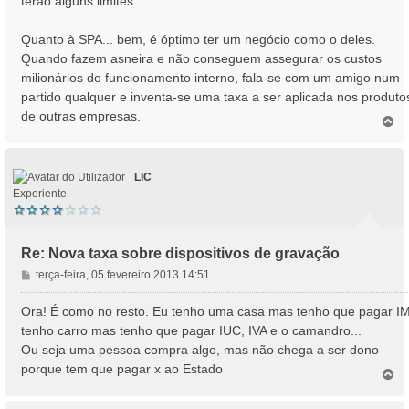
terão alguns limites.
Quanto à SPA... bem, é óptimo ter um negócio como o deles.
Quando fazem asneira e não conseguem assegurar os custos
milionários do funcionamento interno, fala-se com um amigo num
partido qualquer e inventa-se uma taxa a ser aplicada nos produto
de outras empresas.
T
o
p
o
LIC
Experiente
Re: Nova taxa sobre dispositivos de gravação
M
terça-feira, 05 fevereiro 2013 14:51
e
n
Ora! É como no resto. Eu tenho uma casa mas tenho que pagar IM
s
tenho carro mas tenho que pagar IUC, IVA e o camandro...
a
Ou seja uma pessoa compra algo, mas não chega a ser dono
g
porque tem que pagar x ao Estado
e
T
o
m
p