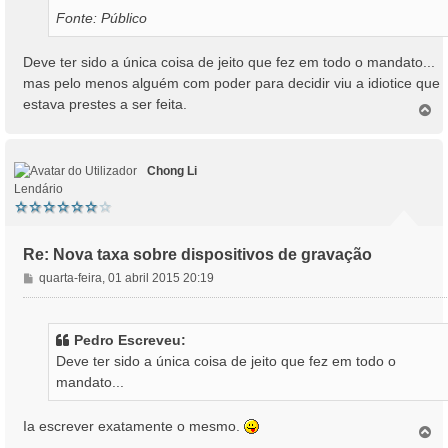
Fonte: Público
Deve ter sido a única coisa de jeito que fez em todo o mandato...
mas pelo menos alguém com poder para decidir viu a idiotice que
estava prestes a ser feita.
T
o
p
o
Chong Li
Lendário
Re: Nova taxa sobre dispositivos de gravação
M
quarta-feira, 01 abril 2015 20:19
e
n
s
Pedro Escreveu:
a
Deve ter sido a única coisa de jeito que fez em todo o
g
mandato...
e
m
Ia escrever exatamente o mesmo.
T
o