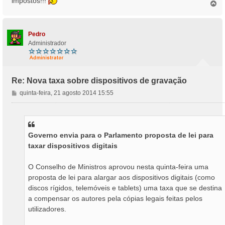
impostos!!!
T
o
p
o
Pedro
Administrador
Re: Nova taxa sobre dispositivos de gravação
M
quinta-feira, 21 agosto 2014 15:55
e
n
s
a
Governo envia para o Parlamento proposta de lei para
g
taxar dispositivos digitais
e
m
O Conselho de Ministros aprovou nesta quinta-feira uma
proposta de lei para alargar aos dispositivos digitais (como
discos rígidos, telemóveis e tablets) uma taxa que se destina
a compensar os autores pela cópias legais feitas pelos
utilizadores.