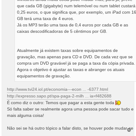
que cada GB (gigabyte) num telemóvel ou num tablet custará
0,25 euros, o que significa que, por exemplo, um iPad com 1
GB terá uma taxa de 4 euros.
Já os MP3 terão uma taxa de 0,4 euros por cada GB e as
caixas descodificadoras de 5 cêntimos por GB.
Atualmente já existem taxas sobre equipamentos de
gravação, mas apenas para CD e DVD. De cada vez que se
compra um DVD gravável já se paga a taxa da cópia privada.
Agora o objetivo é ajustar as taxas e abranger os atuais
equipamentos de gravação.
http://www.tvi24.iol.pt/economia---econ ... -6377.html
http://expresso.sapo.pt/spa-paga-2-milh ... ia=f482688
É como diz o outro: Temos que pagar a esta gente toda
Só falta saber se realmente agora uma pessoa pode sacar tudo e
mais alguma coisa!
Não sei se há outro tópico a falar disto, se houver pode mudar-se
T
o