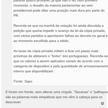
parecer pouco provável, já que não o fez num primeiro
momento, o desafio da maioria parlamentar ao veto
presidencial pode ditar uma posição mais dura por parte do
PR.
Recorda-se que na manhã da votação foi ainda discutida a
petição que queria impedir o avanço da lei da cópia privada,
com vários partidos a apontarem falhas ao decreto no geral e
ao momento escolhido para o efeito.
As taxas da cópia privada voltam a ficar um passo mais
próximas de afetarem o "bolso" dos portugueses. Recorda-se
que os valores a serem aplicados variam de acordo com a
categoria de dispositivo e pela quantidade de armazenament
interno que disponibilizam.
Fonte: Sapo
E foram em frente, sem alterar uma vírgula. "Sacanas" e "palhaços
são as palavras mais simpáticas que me vêm à cabeça para os
descrever.
T
o