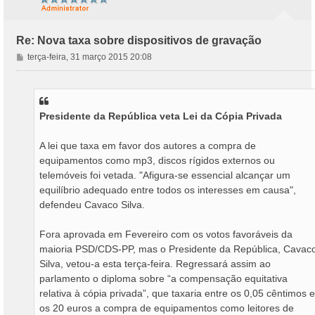
Re: Nova taxa sobre dispositivos de gravação
M
terça-feira, 31 março 2015 20:08
e
n
s
a
Presidente da República veta Lei da Cópia Privada
g
e
m
A lei que taxa em favor dos autores a compra de
equipamentos como mp3, discos rígidos externos ou
telemóveis foi vetada. "Afigura-se essencial alcançar um
equilíbrio adequado entre todos os interesses em causa",
defendeu Cavaco Silva.
Fora aprovada em Fevereiro com os votos favoráveis da
maioria PSD/CDS-PP, mas o Presidente da República, Cavac
Silva, vetou-a esta terça-feira. Regressará assim ao
parlamento o diploma sobre “a compensação equitativa
relativa à cópia privada”, que taxaria entre os 0,05 cêntimos e
os 20 euros a compra de equipamentos como leitores de