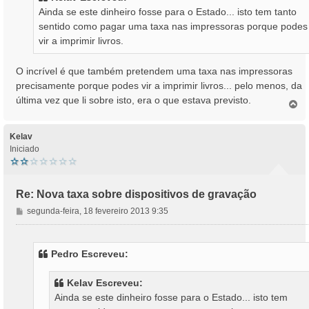
a
Ainda se este dinheiro fosse para o Estado... isto tem tanto
g
sentido como pagar uma taxa nas impressoras porque podes
e
vir a imprimir livros.
m
O incrível é que também pretendem uma taxa nas impressoras
precisamente porque podes vir a imprimir livros... pelo menos, da
última vez que li sobre isto, era o que estava previsto.
T
o
p
o
Kelav
Iniciado
Re: Nova taxa sobre dispositivos de gravação
M
segunda-feira, 18 fevereiro 2013 9:35
e
n
s
Pedro Escreveu:
a
g
Kelav Escreveu:
e
Ainda se este dinheiro fosse para o Estado... isto tem
m