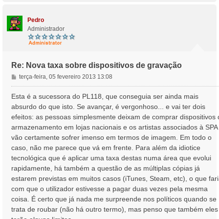
p
o
Pedro
Administrador
Re: Nova taxa sobre dispositivos de gravação
M
terça-feira, 05 fevereiro 2013 13:08
e
n
Esta é a sucessora do PL118, que conseguia ser ainda mais
s
absurdo do que isto. Se avançar, é vergonhoso... e vai ter dois
a
efeitos: as pessoas simplesmente deixam de comprar dispositivos 
g
armazenamento em lojas nacionais e os artistas associados à SPA
e
vão certamente sofrer imenso em termos de imagem. Em todo o
m
caso, não me parece que vá em frente. Para além da idiotice
tecnológica que é aplicar uma taxa destas numa área que evolui
rapidamente, há também a questão de as múltiplas cópias já
estarem previstas em muitos casos (iTunes, Steam, etc), o que far
com que o utilizador estivesse a pagar duas vezes pela mesma
coisa. É certo que já nada me surpreende nos políticos quando se
trata de roubar (não há outro termo), mas penso que também eles