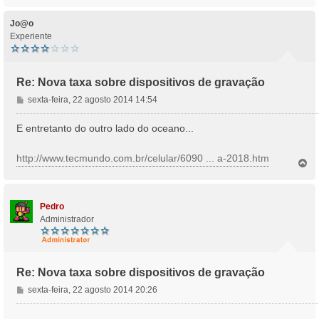
o
p
o
Jo@o
Experiente
Re: Nova taxa sobre dispositivos de gravação
M
sexta-feira, 22 agosto 2014 14:54
e
n
E entretanto do outro lado do oceano...
s
a
http://www.tecmundo.com.br/celular/6090 ... a-2018.htm
T
g
o
e
p
m
o
Pedro
Administrador
Re: Nova taxa sobre dispositivos de gravação
M
sexta-feira, 22 agosto 2014 20:26
e
n