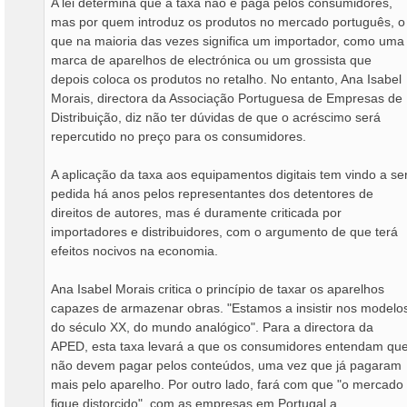
A lei determina que a taxa não é paga pelos consumidores,
mas por quem introduz os produtos no mercado português, o
que na maioria das vezes significa um importador, como uma
marca de aparelhos de electrónica ou um grossista que
depois coloca os produtos no retalho. No entanto, Ana Isabel
Morais, directora da Associação Portuguesa de Empresas de
Distribuição, diz não ter dúvidas de que o acréscimo será
repercutido no preço para os consumidores.
A aplicação da taxa aos equipamentos digitais tem vindo a se
pedida há anos pelos representantes dos detentores de
direitos de autores, mas é duramente criticada por
importadores e distribuidores, com o argumento de que terá
efeitos nocivos na economia.
Ana Isabel Morais critica o princípio de taxar os aparelhos
capazes de armazenar obras. "Estamos a insistir nos modelo
do século XX, do mundo analógico". Para a directora da
APED, esta taxa levará a que os consumidores entendam qu
não devem pagar pelos conteúdos, uma vez que já pagaram
mais pelo aparelho. Por outro lado, fará com que "o mercado
fique distorcido", com as empresas em Portugal a