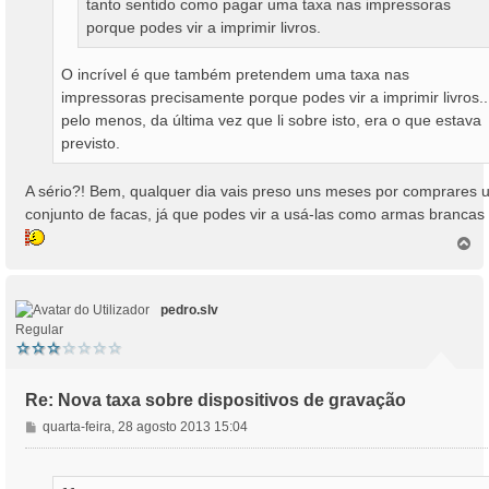
tanto sentido como pagar uma taxa nas impressoras
porque podes vir a imprimir livros.
O incrível é que também pretendem uma taxa nas
impressoras precisamente porque podes vir a imprimir livros..
pelo menos, da última vez que li sobre isto, era o que estava
previsto.
A sério?! Bem, qualquer dia vais preso uns meses por comprares 
conjunto de facas, já que podes vir a usá-las como armas brancas
T
o
p
o
pedro.slv
Regular
Re: Nova taxa sobre dispositivos de gravação
M
quarta-feira, 28 agosto 2013 15:04
e
n
s