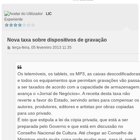
LIC
Experiente
Nova taxa sobre dispositivos de gravação
M
terça-feira, 05 fevereiro 2013 11:35
e
n
s
a
Os telemóveis, os tablets, os MP3, as caixas descodificadora
g
e todos os equipamentos que permitam gravações vão passa
e
m
a ser taxados de acordo com a capacidade de armazenagem
avança o «Jornal de Negócios». A receita desta taxa não
reverte a favor do Estado, servindo antes para compensar os
autores, produtores, editores e artistas por obras copiadas
para uso privado.
É isto que estipula a lei da cópia privada, que está a ser
preparada pelo Governo e que está em discussão no
Conselho Nacional de Cultura. Até chegar ao Conselho de
Ministros ainda muita coisa pode mudar mas, para já, prevê