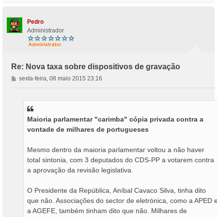
p
o
Pedro
Administrador
Re: Nova taxa sobre dispositivos de gravação
M
sexta-feira, 08 maio 2015 23:16
e
n
s
a
Maioria parlamentar "carimba" cópia privada contra a
g
vontade de milhares de portugueses
e
m
Mesmo dentro da maioria parlamentar voltou a não haver
total sintonia, com 3 deputados do CDS-PP a votarem contra
a aprovação da revisão legislativa.
O Presidente da República, Aníbal Cavaco Silva, tinha dito
que não. Associações do sector de eletrónica, como a APED 
a AGEFE, também tinham dito que não. Milhares de