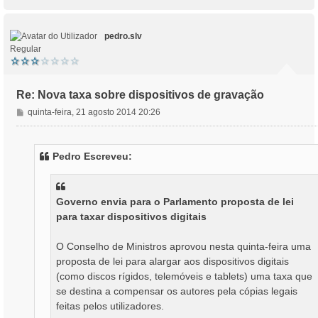
o
p
o
pedro.slv
Regular
Re: Nova taxa sobre dispositivos de gravação
M
quinta-feira, 21 agosto 2014 20:26
e
n
s
Pedro Escreveu:
a
g
e
m
Governo envia para o Parlamento proposta de lei
para taxar dispositivos digitais
O Conselho de Ministros aprovou nesta quinta-feira uma
proposta de lei para alargar aos dispositivos digitais
(como discos rígidos, telemóveis e tablets) uma taxa que
se destina a compensar os autores pela cópias legais
feitas pelos utilizadores.