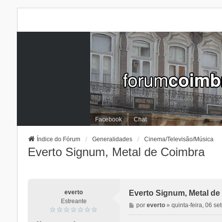
Facebook
Chat
Índice do Fórum
Generalidades
Cinema/Televisão/Música
Everto Signum, Metal de Coimbra
everto
Everto Signum, Metal de
Estreante
M
por
everto
»
quinta-feira, 06 s
e