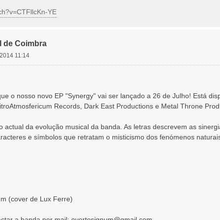
tch?v=CTFllcKn-YE
l de Coimbra
 2014 11:14
ue o nosso novo EP "Synergy" vai ser lançado a 26 de Julho! Está di
itroAtmosfericum Records, Dark East Productions e Metal Throne Prod
o actual da evolução musical da banda. As letras descrevem as sinergi
acteres e símbolos que retratam o misticismo dos fenómenos naturais
m (cover de Lux Ferre)
ctar a banda por mail:
evertosignum@gmail.com
,