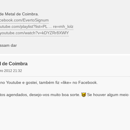
de Metal de Coimbra.
facebook.com/EvertoSignum
utube.com/playlist?list=PL ... re=mh_lolz
w.youtube.com/watch?v=kDYZRr8XWlY
ssam dar
l de Coimbra
ro 2012 21:32
st no Youtube e gostei, também fiz «like» no Facebook.
tos agendados, desejo-vos muito boa sorte.
Se houver algum meio d