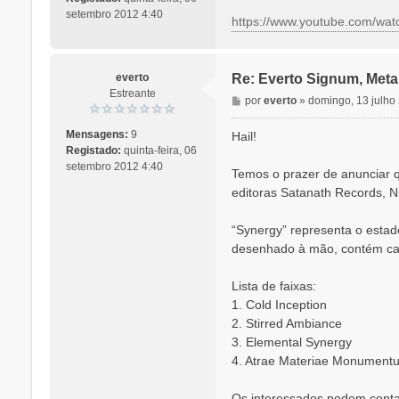
a
setembro 2012 4:40
https://www.youtube.com/wa
g
e
m
everto
Re: Everto Signum, Meta
Estreante
M
por
everto
»
domingo, 13 julho
e
n
Mensagens:
9
Hail!
s
Registado:
quinta-feira, 06
a
setembro 2012 4:40
Temos o prazer de anunciar q
g
editoras Satanath Records, N
e
m
“Synergy” representa o estad
desenhado à mão, contém car
Lista de faixas:
1. Cold Inception
2. Stirred Ambiance
3. Elemental Synergy
4. Atrae Materiae Monumentu
Os interessados podem conta