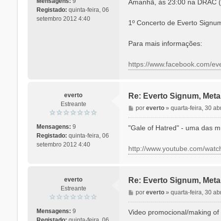
Mensagens:
9
Amanhã, às 23:00 na DRAC (I
s
Registado:
quinta-feira, 06
a
setembro 2012 4:40
1º Concerto de Everto Signum 
g
e
Para mais informações:
m
https://www.facebook.com/e
everto
Re: Everto Signum, Meta
Estreante
M
por
everto
»
quarta-feira, 30 ab
e
n
Mensagens:
9
"Gale of Hatred" - uma das 
s
Registado:
quinta-feira, 06
a
setembro 2012 4:40
http://www.youtube.com/wa
g
e
m
everto
Re: Everto Signum, Meta
Estreante
M
por
everto
»
quarta-feira, 30 ab
e
n
Mensagens:
9
Video promocional/making of 
s
Registado:
quinta-feira, 06