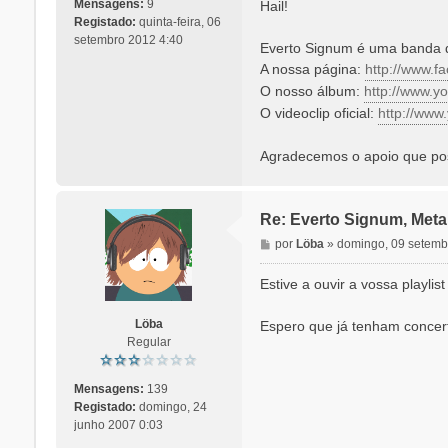
n
Mensagens:
9
Hail!
s
Registado:
quinta-feira, 06
a
setembro 2012 4:40
Everto Signum é uma banda 
g
A nossa página:
http://www.
e
O nosso álbum:
http://www.yo
m
O videoclip oficial:
http://ww
Agradecemos o apoio que po
Re: Everto Signum, Meta
M
por
Löba
»
domingo, 09 setemb
e
n
Estive a ouvir a vossa playli
s
a
Löba
Espero que já tenham concer
g
Regular
e
m
Mensagens:
139
Registado:
domingo, 24
junho 2007 0:03