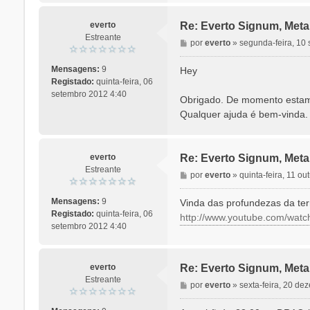
everto
Re: Everto Signum, Meta
Estreante
M
por
everto
»
segunda-feira, 10
e
n
Mensagens:
9
Hey
s
Registado:
quinta-feira, 06
a
setembro 2012 4:40
Obrigado. De momento estamo
g
Qualquer ajuda é bem-vinda.
e
m
everto
Re: Everto Signum, Meta
Estreante
M
por
everto
»
quinta-feira, 11 o
e
n
Mensagens:
9
Vinda das profundezas da ter
s
Registado:
quinta-feira, 06
http://www.youtube.com/w
a
setembro 2012 4:40
g
e
m
everto
Re: Everto Signum, Meta
Estreante
M
por
everto
»
sexta-feira, 20 d
e
n