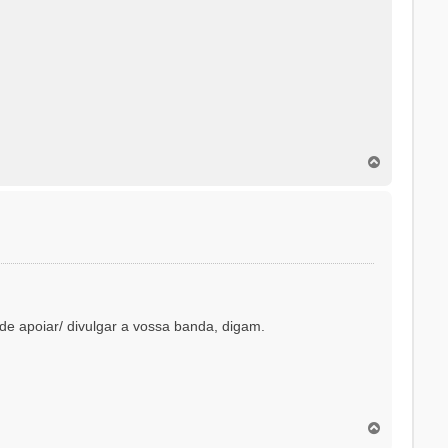
T
o
p
o
e apoiar/ divulgar a vossa banda, digam.
T
o