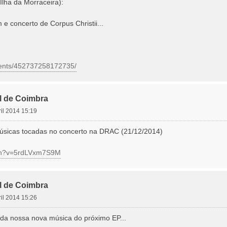
lha da Morraceira):
e concerto de Corpus Christii...
vents/452737258172735/
l de Coimbra
ril 2014 15:19
músicas tocadas no concerto na DRAC (21/12/2014)
tch?v=5rdLVxm7S9M
l de Coimbra
ril 2014 15:26
da nossa nova música do próximo EP...