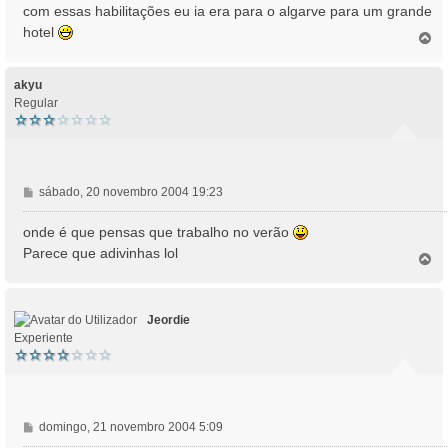
n
com essas habilitações eu ia era para o algarve para um grande
s
hotel
T
a
o
g
p
e
o
akyu
m
Regular
M
sábado, 20 novembro 2004 19:23
e
n
onde é que pensas que trabalho no verão
s
Parece que adivinhas lol
T
a
o
g
p
e
o
m
Jeordie
Experiente
M
domingo, 21 novembro 2004 5:09
e