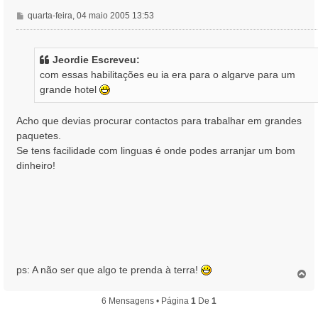
M
quarta-feira, 04 maio 2005 13:53
e
n
s
Jeordie Escreveu:
a
com essas habilitações eu ia era para o algarve para um
g
grande hotel
e
m
Acho que devias procurar contactos para trabalhar em grandes
paquetes.
Se tens facilidade com linguas é onde podes arranjar um bom
dinheiro!
ps: A não ser que algo te prenda à terra!
T
o
p
6 Mensagens • Página
1
De
1
o