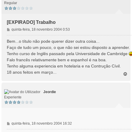
Regular
[EXPIRADO] Trabalho
M
quinta-feira, 18 novembro 2004 0:53
e
n
Bem...o título não pode querer dizer outra coisa...
s
Faço de tudo um pouco, o que não sei estou disposto a aprender.
a
Tenho curso de Inglês passado pela Universidade de Cambridge
g
Falo francês relativamente bem e espanhol é na boa.
e
Tenho alguma experiencia em hotelaria e na Contrução Cívil.
m
18 anos feitos em março...
T
o
p
o
Jeordie
Experiente
M
quinta-feira, 18 novembro 2004 16:32
e