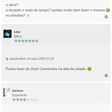
n
a sério?
s
e durante o resto do tempo? podias muito bem fazer o mesmo
a
ou estudas? :s
T
g
o
e
p
m
o
Lino
Mítico
M
quarta-feira, 04 maio 2005 12:35
e
n
Podes fazer de Zezé Camarinha na alta da cidade.
s
T
a
o
g
p
e
o
m
kortese
Experiente