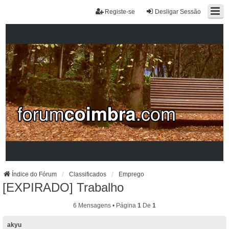
Registe-se
Desligar Sessão
Índice do Fórum
Classificados
Emprego
[EXPIRADO] Trabalho
6 Mensagens • Página
1
De
1
akyu