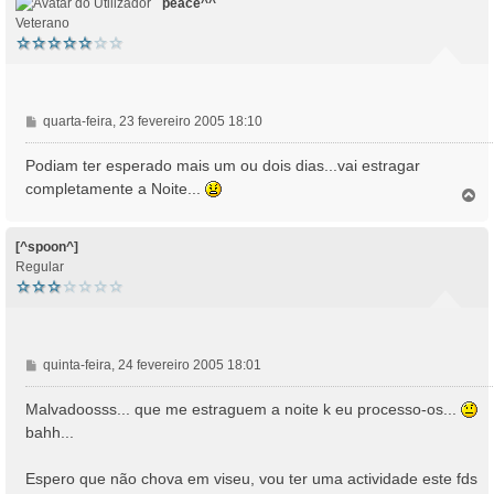
peace^^
Veterano
M
quarta-feira, 23 fevereiro 2005 18:10
e
n
Podiam ter esperado mais um ou dois dias...vai estragar
s
completamente a Noite...
T
a
o
g
p
e
o
[^spoon^]
m
Regular
M
quinta-feira, 24 fevereiro 2005 18:01
e
n
Malvadoosss... que me estraguem a noite k eu processo-os...
s
bahh...
a
g
Espero que não chova em viseu, vou ter uma actividade este fds
e