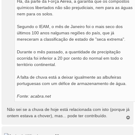
Há, da parte da Força Aérea, a garantia que os compostos
químicos libertados não são prejudiciais, nem para as águas
nem para os solos.
Segundo o IEAM, o mês de Janeiro foi o mais seco dos
últimos 100 anos nalgumas regiões do país, que já
mereceram a classificação de estado de "seca extrema".
Durante o mês passado, a quantidade de precipitação
ocorrida foi inferior a 20 por cento do normal em todo o
território continental.
A falta de chuva está a deixar igualmente as albufeiras
portuguesas com um défice de armazenamento de água.
Fonte: acabra.net
Não sei se a chuva de hoje está relacionada com isto (porque já
ontem estava a chover), mas... pode ter contribuído.
T
o
p
o