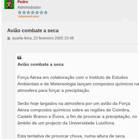
Pedro
Administrador
Avião combate a seca
M
quarta-feira, 23 fevereiro 2005 15:48
e
n
s
a
Avião combate a seca
g
e
m
Força Aérea em colaboração com o Instituto de Estudos
Ambientais e de Metereologia lançam compostos químicos n
atmosfera para forçar a precipitação.
Serão hoje largados na atmosfera por um avião da Força
Aérea compostos químicos sobre as regiões de Coimbra,
Castelo Branco e Évora, a fim de provocar a precipitação, no
âmbito de um projecto da Universidade Lusófona.
Esta tentativa de provocar chuva, numa altura de seca