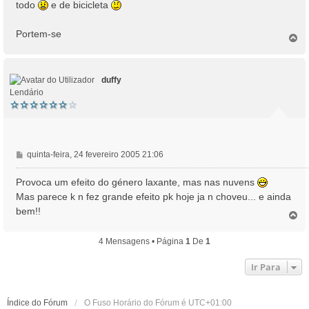
todo
e de bicicleta
m
Portem-se
T
o
p
o
duffy
Lendário
M
quinta-feira, 24 fevereiro 2005 21:06
e
n
Provoca um efeito do género laxante, mas nas nuvens
s
Mas parece k n fez grande efeito pk hoje ja n choveu... e ainda
a
bem!!
T
g
o
e
p
m
4 Mensagens • Página
1
De
1
o
Ir Para
Índice do Fórum
O Fuso Horário do Fórum é
UTC+01:00