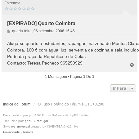
Estreante
[EXPIRADO] Quarto Coimbra
M
quarta-feira, 06 setembro 2006 16:46
e
n
Aluga-se quarto a estudantes, raparigas, na zona de Montes Claro
s
Coimbra. 160 € com água, luz, serventia de cozinha e sala incluído
a
Perto da praça da República e de Celas
g
Contacto: Teresa Pacheco 965259929
e
T
o
m
p
1 Mensagem • Página
1
De
1
o
Ir Para
Índice do Fórum
O Fuso Horário do Fórum é
UTC+01:00
Desenvolvido por
phpBB
® Forum Software © phpBB Limited
Traduzido por:
phpBB Portugal
Style
we_universal
created by INVENTEA & v12mike
Privacidade
|
Termos