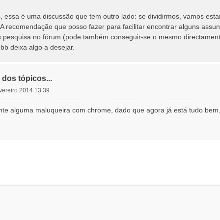
 essa é uma discussão que tem outro lado: se dividirmos, vamos estar 
s. A recomendação que posso fazer para facilitar encontrar alguns assu
nas pesquisa no fórum (pode também conseguir-se o mesmo directament
bb deixa algo a desejar.
dos tópicos...
evereiro 2014 13:39
nte alguma maluqueira com chrome, dado que agora já está tudo bem.