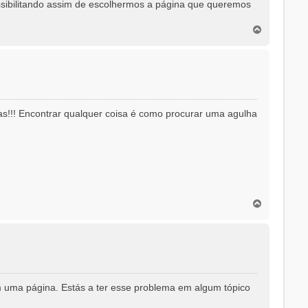
sibilitando assim de escolhermos a página que queremos
T
o
p
o
s!!! Encontrar qualquer coisa é como procurar uma agulha
T
o
p
o
 uma página. Estás a ter esse problema em algum tópico