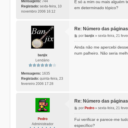
n
Mensagens:
744
É só a mim ou mais alguém t
s
Registado:
sexta-feira, 10
em determinado tópico?
a
novembro 2006 16:12
g
e
m
Re: Número das páginas 
M
por
banjix
»
sexta-feira, 21 fev
e
n
Ainda não me apercebi desse 
s
num palheiro. Não seria mel
banjix
a
Lendário
g
e
m
Mensagens:
1635
Registado:
quinta-feira, 23
fevereiro 2006 17:28
Re: Número das páginas 
M
por
Pedro
»
sexta-feira, 21 fev
e
n
Pedro
Fui verificar e parece-me t
s
Administrador
específico?