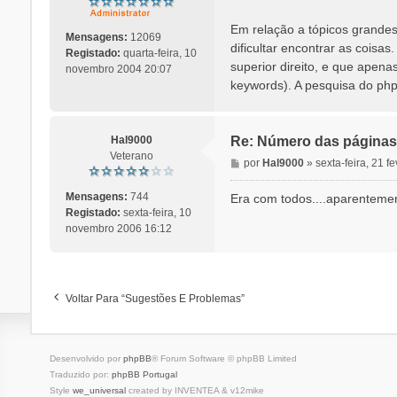
a
g
Em relação a tópicos grandes,
e
Mensagens:
12069
dificultar encontrar as coisa
m
Registado:
quarta-feira, 10
superior direito, e que ape
novembro 2004 20:07
keywords). A pesquisa do php
Hal9000
Re: Número das páginas 
Veterano
M
por
Hal9000
»
sexta-feira, 21 f
e
n
Mensagens:
744
Era com todos....aparenteme
s
Registado:
sexta-feira, 10
a
novembro 2006 16:12
g
e
m
Voltar Para “Sugestões E Problemas”
Desenvolvido por
phpBB
® Forum Software © phpBB Limited
Traduzido por:
phpBB Portugal
Style
we_universal
created by INVENTEA & v12mike