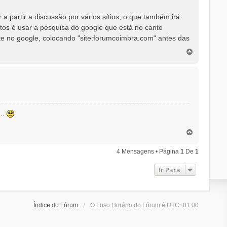
a partir a discussão por vários sítios, o que também irá
ntos é usar a pesquisa do google que está no canto
e no google, colocando "site:forumcoimbra.com" antes das
T
o
p
o
..
T
o
p
4 Mensagens • Página
1
De
1
o
Ir Para
Índice do Fórum
O Fuso Horário do Fórum é
UTC+01:00