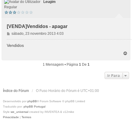
Leugim
Regular
[VENDA]Vendidos - apagar
M
sábado, 23 novembro 2013 4:03
e
n
Vendidos
s
T
a
o
g
p
1 Mensagem • Página
1
De
1
e
o
m
Ir Para
Índice do Fórum
O Fuso Horário do Fórum é
UTC+01:00
Desenvolvido por
phpBB
® Forum Software © phpBB Limited
Traduzido por:
phpBB Portugal
Style
we_universal
created by INVENTEA & v12mike
Privacidade
|
Termos