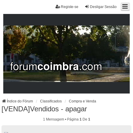
Registe-se
Desligar Sessão
Índice do Fórum
Classificados
Compra e Venda
[VENDA]Vendidos - apagar
1 Mensagem • Página
1
De
1