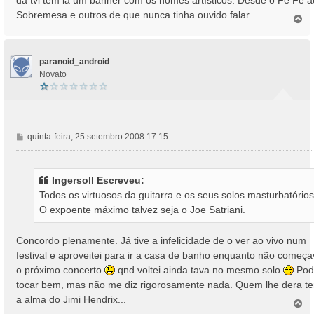
a
Sobremesa e outros de que nunca tinha ouvido falar...
T
g
o
e
p
m
o
paranoid_android
Novato
M
quinta-feira, 25 setembro 2008 17:15
e
n
s
Ingersoll Escreveu:
a
Todos os virtuosos da guitarra e os seus solos masturbatórios
g
O expoente máximo talvez seja o Joe Satriani.
e
m
Concordo plenamente. Já tive a infelicidade de o ver ao vivo num
festival e aproveitei para ir a casa de banho enquanto não começa
o próximo concerto
qnd voltei ainda tava no mesmo solo
Pod
tocar bem, mas não me diz rigorosamente nada. Quem lhe dera te
a alma do Jimi Hendrix...
T
o