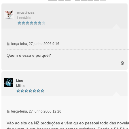
mustiness
Lendário
M
terça-feira, 27 junho 2006 9:16
e
n
Quem é essa e porquê?
s
T
a
o
g
p
e
o
m
Lino
Mítico
M
terça-feira, 27 junho 2006 12:26
e
n
Vão ao site da NZ produções e vêm qu eo pessoal todo das novel
s
da tvi tem lá um banner com os nomes artísticos. Desde o Fê Fê a