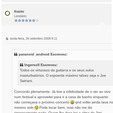
p
o
Ruizito
Lendário
M
sexta-feira, 26 setembro 2008 9:11
e
n
s
paranoid_android Escreveu:
a
g
Ingersoll Escreveu:
e
Todos os virtuosos da guitarra e os seus solos
m
masturbatórios. O expoente máximo talvez seja o Joe
Satriani.
Concordo plenamente. Já tive a infelicidade de o ver ao vivo
num festival e aproveitei para ir a casa de banho enquanto
não começava o próximo concerto
qnd voltei ainda tava n
mesmo solo
Pode tocar bem, mas não me diz
rigorosamente nada. Quem lhe dera ter a alma do Jimi