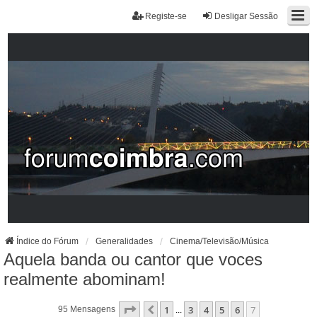
Registe-se
Desligar Sessão
Índice do Fórum
Generalidades
Cinema/Televisão/Música
Aquela banda ou cantor que voces
realmente abominam!
Página
7
De
7
1
3
4
5
6
7
Anterior
95 Mensagens
...