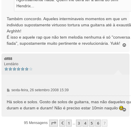
Hendrix...
Também concordo. Aqueles interminaveis momentos em que um
individuo supostamente virtuoso tortura uma guitarra até à exaustã
Arghhh!
É isso e aquele rap que não tem melodia nenhuma é só "conversa
fiada", supostamente muito pertinente e revolucionária. Yukk!
T
o
p
o
dif88
Lendário
M
sexta-feira, 26 setembro 2008 15:39
e
n
Há solos e solos. Gosto de solos de guitarra, mas não daqueles q
s
duram e duram e duram! Não é preciso estar 10min naquilo
T
a
o
g
p
e
Página
7
De
7
1
3
4
5
6
7
Anterior
95 Mensagens
...
o
m