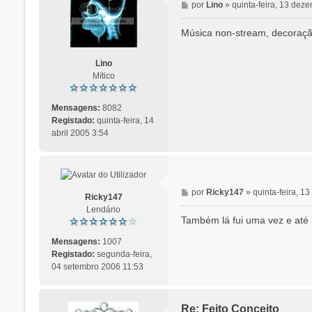
M
por
Lino
»
quinta-feira, 13 dez
e
n
Música non-stream, decoração 
s
a
Lino
g
Mítico
e
m
Mensagens:
8082
Registado:
quinta-feira, 14
abril 2005 3:54
M
por
Ricky147
»
quinta-feira, 
Ricky147
e
Lendário
n
Também lá fui uma vez e até a
s
a
Mensagens:
1007
g
Registado:
segunda-feira,
e
04 setembro 2006 11:53
m
Re: Feito Conceito