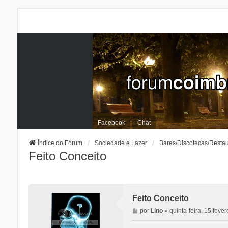
Facebook
Chat
Índice do Fórum
Sociedade e Lazer
Bares/Discotecas/Resta
Feito Conceito
Feito Conceito
M
por
Lino
»
quinta-feira, 15 feve
e