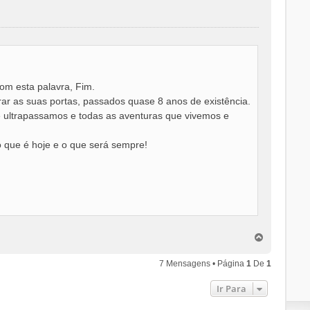
com esta palavra, Fim.
rar as suas portas, passados quase 8 anos de existência.
e ultrapassamos e todas as aventuras que vivemos e
o que é hoje e o que será sempre!
T
o
p
7 Mensagens • Página
1
De
1
o
Ir Para