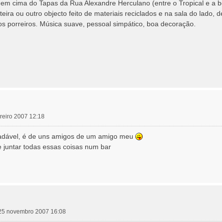
 em cima do Tapas da Rua Alexandre Herculano (entre o Tropical e a bo
ra ou outro objecto feito de materiais reciclados e na sala do lad
ços porreiros. Música suave, pessoal simpático, boa decoração.
ereiro 2007 12:18
gradável, é de uns amigos de um amigo meu
de juntar todas essas coisas num bar
25 novembro 2007 16:08