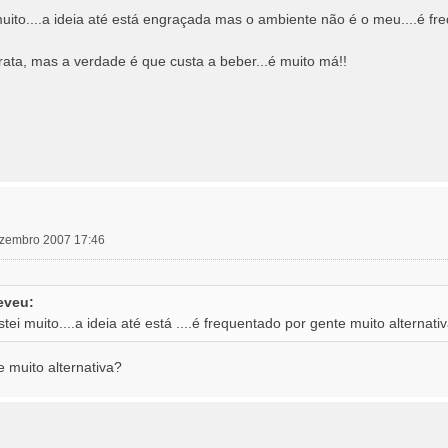
uito....a ideia até está engraçada mas o ambiente não é o meu....é freq
ata, mas a verdade é que custa a beber...é muito má!!
dezembro 2007 17:46
eveu:
ei muito....a ideia até está ....é frequentado por gente muito alternativ
 muito alternativa?