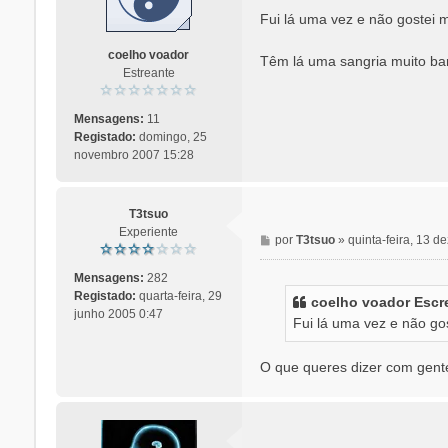
n
Fui lá uma vez e não gostei m
s
a
coelho voador
Têm lá uma sangria muito bar
g
Estreante
e
m
Mensagens:
11
Registado:
domingo, 25
novembro 2007 15:28
T3tsuo
Experiente
M
por
T3tsuo
»
quinta-feira, 13 
e
n
Mensagens:
282
s
Registado:
quarta-feira, 29
coelho voador Escr
a
junho 2005 0:47
Fui lá uma vez e não gost
g
e
m
O que queres dizer com gente