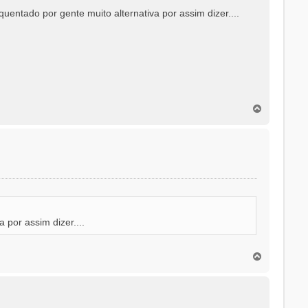
uentado por gente muito alternativa por assim dizer....
T
o
p
o
a por assim dizer....
T
o
p
o