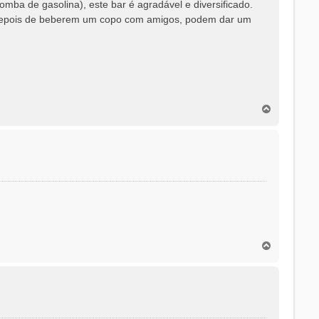
mba de gasolina), este bar é agradável e diversificado.
o, depois de beberem um copo com amigos, podem dar um
T
o
p
o
T
o
p
o