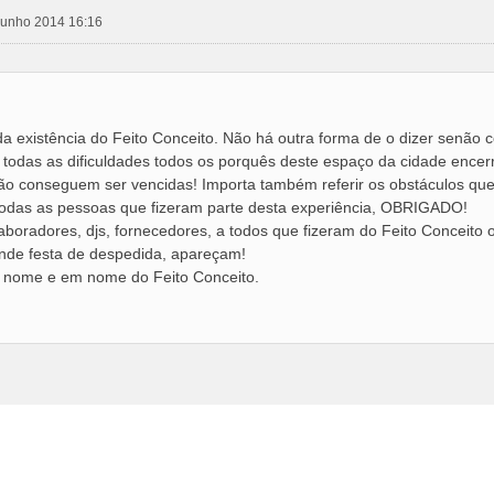
 junho 2014 16:16
da existência do Feito Conceito. Não há outra forma de o dizer senão 
r todas as dificuldades todos os porquês deste espaço da cidade encer
ão conseguem ser vencidas! Importa também referir os obstáculos qu
odas as pessoas que fizeram parte desta experiência, OBRIGADO!
laboradores, djs, fornecedores, a todos que fizeram do Feito Conceito 
de festa de despedida, apareçam!
 nome e em nome do Feito Conceito.