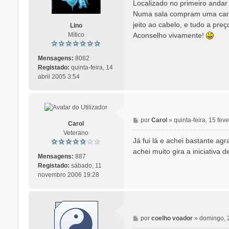
n
Localizado no primeiro andar
s
Numa sala compram uma cartei
a
jeito ao cabelo, e tudo a pre
Lino
g
Aconselho vivamente!
Mítico
e
m
Mensagens:
8082
Registado:
quinta-feira, 14
abril 2005 3:54
M
por
Carol
»
quinta-feira, 15 fev
Carol
e
Veterano
n
Já fui lá e achei bastante a
s
achei muito gira a iniciativa 
a
Mensagens:
887
g
Registado:
sábado, 11
e
novembro 2006 19:28
m
M
por
coelho voador
»
domingo, 
e