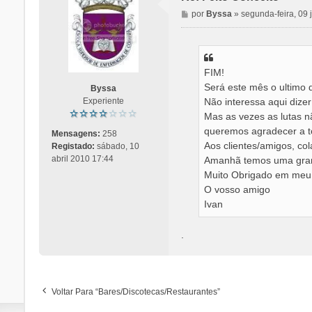
M
por
Byssa
»
segunda-feira, 09
e
n
s
a
FIM!
g
Será este mês o ultimo 
e
Byssa
m
Não interessa aqui dize
Experiente
Mas as vezes as lutas n
queremos agradecer a t
Mensagens:
258
Aos clientes/amigos, co
Registado:
sábado, 10
abril 2010 17:44
Amanhã temos uma gran
Muito Obrigado em meu
O vosso amigo
Ivan
.
Voltar Para “Bares/Discotecas/Restaurantes”