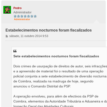
Pedro
Administrador
Estabelecimentos nocturnos foram fiscalizados
M
sábado, 11 outubro 2014 9:53
e
n
s
a
Sete estabelecimentos nocturnos foram fiscalizados
g
e
m
Dois crimes de usurpação de direitos de autor, seis infracçõe
e a apreensão de material foi o resultado de uma operação
policial conjunta a sete estabelecimento de diversão nocturna
de Coimbra, realizada na madruga de hoje, segundo
anunciou o Comando Distrital da PSP.
A operação envolveu, para além de efectivos da PSP de
Coimbra, elementos da Autoridade Tributária e Aduaneira e d
Inspeção Geral das Atividades Culturais.