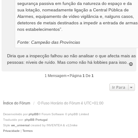
segurança passiva em função da natureza do espaço e da
sua lotação, nomeadamente ligação a Central Pública de
Alarmes, equipamento de vídeo vigilância e, nalguns casos,
detetores de metais destinados a impedir a entrada de armas
nos estabelecimentos”.
Fonte: Campeão das Províncias
Diria que a inspecção falhou ao não analisar o que afecta mais as
pessoas: níveis de ruído. Mas como não há lobbies para isso...
T
o
p
1 Mensagem • Página
1
De
1
o
Ir Para
Índice do Fórum
O Fuso Horário do Fórum é
UTC+01:00
Desenvolvido por
phpBB
® Forum Software © phpBB Limited
Traduzido por:
phpBB Portugal
Style
we_universal
created by INVENTEA & v12mike
Privacidade
|
Termos