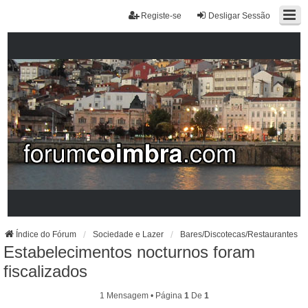
Registe-se
Desligar Sessão
Índice do Fórum
Sociedade e Lazer
Bares/Discotecas/Restaurantes
Estabelecimentos nocturnos foram
fiscalizados
1 Mensagem • Página
1
De
1