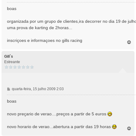
e
n
boas
s
a
organizada por um grupo de clientes,ira decorrer no dia 19 de julh
g
uma prova de karting de 2horas...
e
m
inscriçoes e informaçoes no gills racing
T
o
p
o
Gill`s
Estreante
M
quarta-feira, 15 julho 2009 2:03
e
n
boas
s
a
novo preçario de verao....preços a partir de 5 euros
g
e
novo horario de verao...abertura a partir das 19 horas
m
T
o