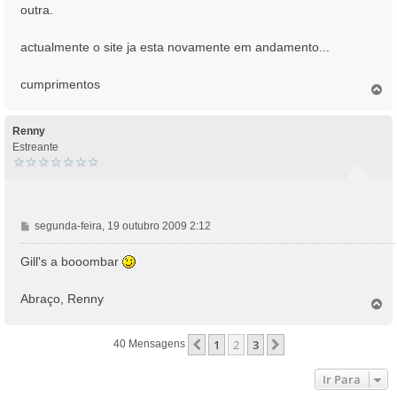
outra.
actualmente o site ja esta novamente em andamento...
cumprimentos
T
o
p
o
Renny
Estreante
M
segunda-feira, 19 outubro 2009 2:12
e
n
Gill's a booombar
s
a
Abraço, Renny
T
g
o
e
p
m
1
2
3
Anterior
Próximo
40 Mensagens
o
Ir Para