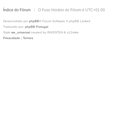
Índice do Fórum
O Fuso Horário do Fórum é
UTC+01:00
Desenvolvido por
phpBB
® Forum Software © phpBB Limited
Traduzido por:
phpBB Portugal
Style
we_universal
created by INVENTEA & v12mike
Privacidade
|
Termos