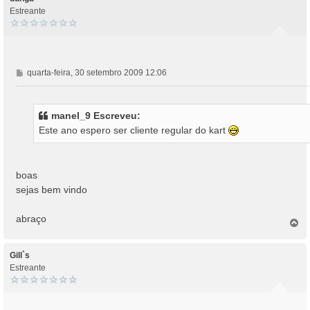
m
Estreante
M
quarta-feira, 30 setembro 2009 12:06
e
n
s
manel_9 Escreveu:
a
Este ano espero ser cliente regular do kart
g
e
m
boas
sejas bem vindo
abraço
T
o
p
o
Gill`s
Estreante