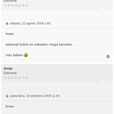
Estreante
M
sábado, 22 agosto 2009 1:46
e
n
boas
s
a
pessoal todos os sabados mega karaoke...
g
e
nao faltem
m
T
o
p
o
dunga
Estreante
M
sexta-feira, 18 setembro 2009 11:44
e
n
boas
s
a