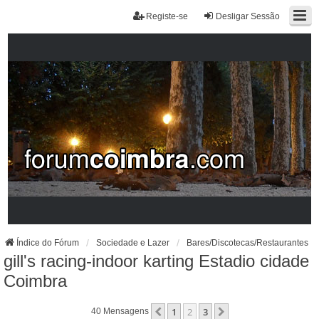
Registe-se
Desligar Sessão
Índice do Fórum
Sociedade e Lazer
Bares/Discotecas/Restaurantes
gill's racing-indoor karting Estadio cidade
Coimbra
1
2
3
Anterior
Próximo
40 Mensagens