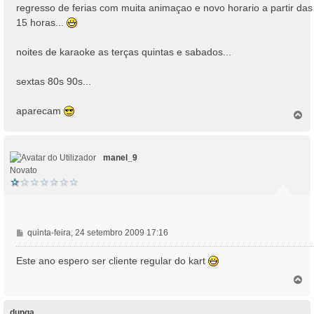
regresso de ferias com muita animaçao e novo horario a partir das
g
15 horas...
e
m
noites de karaoke as terças quintas e sabados...
sextas 80s 90s...
aparecam
T
o
p
o
manel_9
Novato
M
quinta-feira, 24 setembro 2009 17:16
e
n
Este ano espero ser cliente regular do kart
s
T
a
o
g
p
e
o
dunga