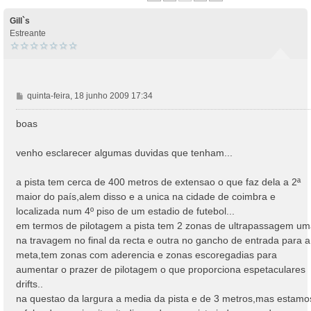
Gill`s
Estreante
M
quinta-feira, 18 junho 2009 17:34
e
n
boas
s
a
venho esclarecer algumas duvidas que tenham...
g
e
a pista tem cerca de 400 metros de extensao o que faz dela a 2ª
m
maior do país,alem disso e a unica na cidade de coimbra e
localizada num 4º piso de um estadio de futebol...
em termos de pilotagem a pista tem 2 zonas de ultrapassagem u
na travagem no final da recta e outra no gancho de entrada para a
meta,tem zonas com aderencia e zonas escoregadias para
aumentar o prazer de pilotagem o que proporciona espetaculares
drifts..
na questao da largura a media da pista e de 3 metros,mas estamo