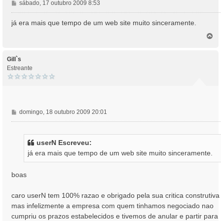
M
sábado, 17 outubro 2009 8:53
e
n
já era mais que tempo de um web site muito sinceramente.
s
T
a
o
g
p
e
o
Gill`s
m
Estreante
M
domingo, 18 outubro 2009 20:01
e
n
s
userN Escreveu:
a
já era mais que tempo de um web site muito sinceramente.
g
e
m
boas
caro userN tem 100% razao e obrigado pela sua critica construtiva
mas infelizmente a empresa com quem tinhamos negociado nao
cumpriu os prazos estabelecidos e tivemos de anular e partir para