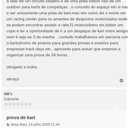
a falar de um circuito citadino e de uma pista indoor nao de um
outdoor para karts de competiçao...o conceito do espaço em si na
e ser unicamente uma pista de kart,mas sim como diz o nome ser
um racing center para os amantes de desportos motorizados onde
se podem encontrar assistir a ralis,f1,motociclismo etc,beber um
copo e ter a oportunidade de ir a um despique de kart entre amigo
nem k seja as 3 da manha ...contudo trabalhamos em parceria co
o kartodromo de poiares para grandes provas e eventos para
empresas track days etc...aproveito para avisar que estamos a
organizar uma prova de 24 horas...
obrigado a todos
abraço
T
o
p
o
Gill`s
Estreante
prova de kart
M
terça-feira, 14 julho 2009 21:44