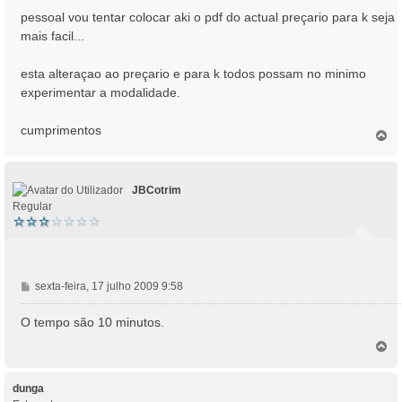
a
pessoal vou tentar colocar aki o pdf do actual preçario para k seja
g
mais facil...
e
m
esta alteraçao ao preçario e para k todos possam no minimo
experimentar a modalidade.
cumprimentos
T
o
p
o
JBCotrim
Regular
M
sexta-feira, 17 julho 2009 9:58
e
n
O tempo são 10 minutos.
s
T
a
o
g
p
e
o
dunga
m