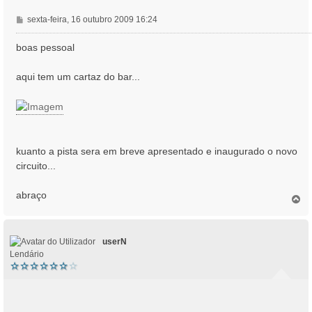
M
sexta-feira, 16 outubro 2009 16:24
e
n
boas pessoal
s
a
aqui tem um cartaz do bar...
g
e
m
kuanto a pista sera em breve apresentado e inaugurado o novo
circuito...
abraço
T
o
p
o
userN
Lendário