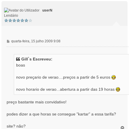
p
o
userN
Lendário
M
quarta-feira, 15 julho 2009 9:08
e
n
s
Gill`s Escreveu:
a
boas
g
e
novo preçario de verao....preços a partir de 5 euros
m
novo horario de verao...abertura a partir das 19 horas
preço bastante mais convidativo!
podes dizer a que horas se consegue "kartar" a essa tarifa?
site? não?
T