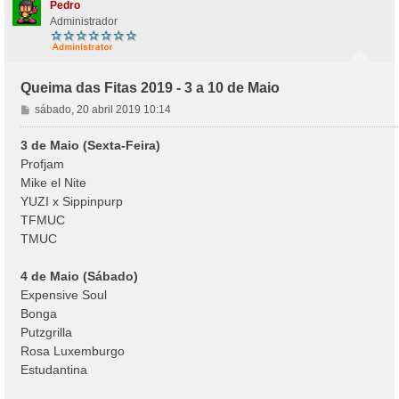
Pedro
Administrador
Queima das Fitas 2019 - 3 a 10 de Maio
M
sábado, 20 abril 2019 10:14
e
n
3 de Maio (Sexta-Feira)
s
Profjam
a
Mike el Nite
g
YUZI x Sippinpurp
e
TFMUC
m
TMUC
4 de Maio (Sábado)
Expensive Soul
Bonga
Putzgrilla
Rosa Luxemburgo
Estudantina