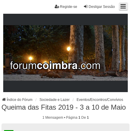
Registe-se
Desligar Sessão
Índice do Fórum
Sociedade e Lazer
Eventos/Encontros/Convívios
Queima das Fitas 2019 - 3 a 10 de Maio
1 Mensagem • Página
1
De
1