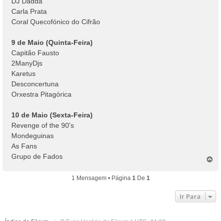
DJ Dadda
Carla Prata
Coral Quecofónico do Cifrão
9 de Maio (Quinta-Feira)
Capitão Fausto
2ManyDjs
Karetus
Desconcertuna
Orxestra Pitagórica
10 de Maio (Sexta-Feira)
Revenge of the 90's
Mondeguinas
As Fans
Grupo de Fados
T
o
p
1 Mensagem • Página
1
De
1
o
Ir Para