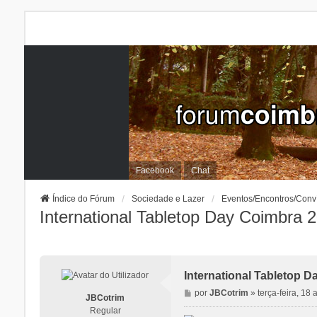
Facebook
Chat
Índice do Fórum
Sociedade e Lazer
Eventos/Encontros/Conv
International Tabletop Day Coimbra 
International Tabletop 
M
por
JBCotrim
»
terça-feira, 18 
JBCotrim
e
Regular