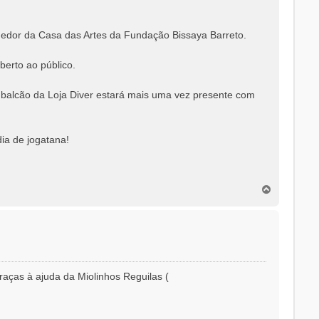
lhedor da Casa das Artes da Fundação Bissaya Barreto.
berto ao público.
o balcão da Loja Diver estará mais uma vez presente com
ia de jogatana!
T
o
p
o
aças à ajuda da Miolinhos Reguilas (