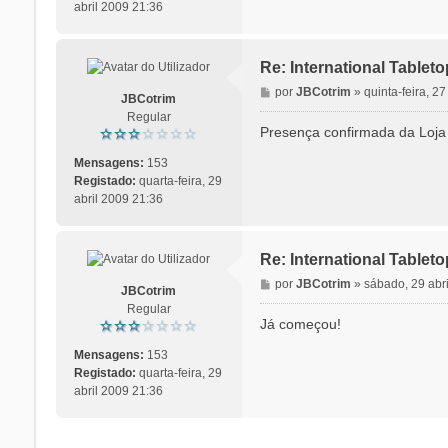
e
abril 2009 21:36
m
Re: International Table
M
por
JBCotrim
»
quinta-feira, 2
JBCotrim
e
Regular
n
Presença confirmada da Loja D
s
a
Mensagens:
153
g
Registado:
quarta-feira, 29
e
abril 2009 21:36
m
Re: International Table
M
por
JBCotrim
»
sábado, 29 abr
JBCotrim
e
Regular
n
Já começou!
s
a
Mensagens:
153
g
Registado:
quarta-feira, 29
e
abril 2009 21:36
m