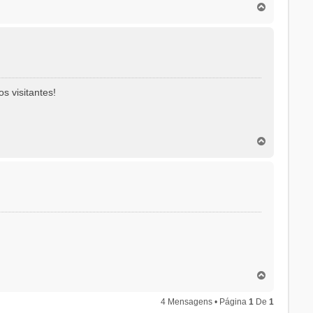
T
o
p
o
s visitantes!
T
o
p
o
T
o
p
4 Mensagens • Página
1
De
1
o