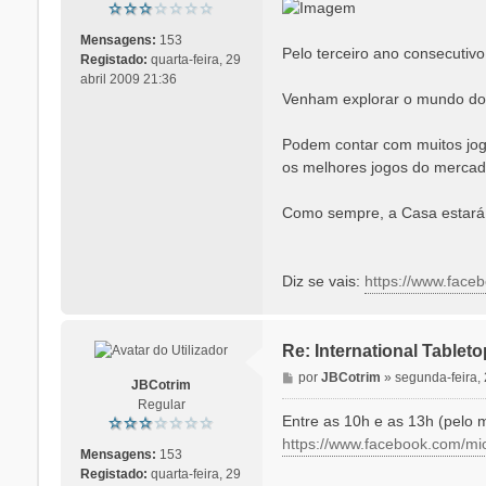
n
s
a
Mensagens:
153
Pelo terceiro ano consecutiv
g
Registado:
quarta-feira, 29
e
abril 2009 21:36
Venham explorar o mundo dos 
m
Podem contar com muitos jogo
os melhores jogos do mercad
Como sempre, a Casa estará a
Diz se vais:
https://www.fac
Re: International Table
M
por
JBCotrim
»
segunda-feira, 
JBCotrim
e
Regular
n
Entre as 10h e as 13h (pelo 
s
https://www.facebook.com/mio
a
Mensagens:
153
g
Registado:
quarta-feira, 29