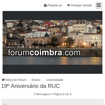
Registe-se
Desligar Sessão
Índice do Fórum
Ensino
Universidade
19º Aniversário da RUC
2 Mensagens • Página
1
De
1