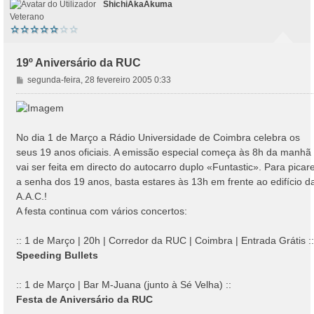
ShichiAkaAkuma
Veterano
19º Aniversário da RUC
M
segunda-feira, 28 fevereiro 2005 0:33
e
n
s
a
No dia 1 de Março a Rádio Universidade de Coimbra celebra os
g
seus 19 anos oficiais. A emissão especial começa às 8h da manhã
e
vai ser feita em directo do autocarro duplo «Funtastic». Para picar
m
a senha dos 19 anos, basta estares às 13h em frente ao edifício d
A.A.C.!
A festa continua com vários concertos:
:: 1 de Março | 20h | Corredor da RUC | Coimbra | Entrada Grátis ::
Speeding Bullets
:: 1 de Março | Bar M-Juana (junto à Sé Velha) ::
Festa de Aniversário da RUC