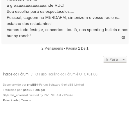
s
a graaaaaaaaaaaaaande RUC!
a
Boa escolha para os espectaculos....
g
Pessoal, caguem na MERDAFM, sintonizem o vosso radio na
e
estacao dos estudantes!
m
Vamos todo festejar, concertos...tou lá, nos speeding bullets e nos
bunny ranch!
T
o
p
2 Mensagens • Página
1
De
1
o
Ir Para
Índice do Fórum
O Fuso Horário do Fórum é
UTC+01:00
Desenvolvido por
phpBB
® Forum Software © phpBB Limited
Traduzido por:
phpBB Portugal
Style
we_universal
created by INVENTEA & v12mike
Privacidade
|
Termos