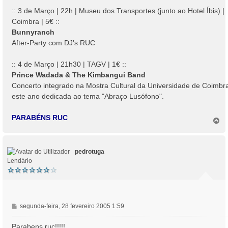
:: 3 de Março | 22h | Museu dos Transportes (junto ao Hotel Íbis) |
Coimbra | 5€ ::
Bunnyranch
After-Party com DJ's RUC
:: 4 de Março | 21h30 | TAGV | 1€ ::
Prince Wadada & The Kimbangui Band
Concerto integrado na Mostra Cultural da Universidade de Coimbr
este ano dedicada ao tema "Abraço Lusófono".
PARABÉNS RUC
T
o
p
o
pedrotuga
Lendário
M
segunda-feira, 28 fevereiro 2005 1:59
e
n
Parabens ruc!!!!!