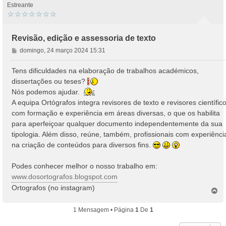
Estreante
Revisão, edição e assessoria de texto
M
domingo, 24 março 2024 15:31
e
n
Tens dificuldades na elaboração de trabalhos académicos,
s
dissertações ou teses?
a
Nós podemos ajudar.
g
A equipa Ortógrafos integra revisores de texto e revisores científic
e
com formação e experiência em áreas diversas, o que os habilita
m
para aperfeiçoar qualquer documento independentemente da sua
tipologia. Além disso, reúne, também, profissionais com experiênci
na criação de conteúdos para diversos fins.
Podes conhecer melhor o nosso trabalho em:
www.dosortografos.blogspot.com
Ortografos (no instagram)
T
o
p
1 Mensagem • Página
1
De
1
o