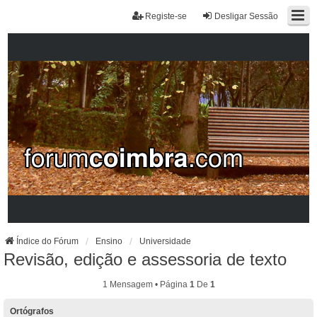
Registe-se
Desligar Sessão
Índice do Fórum
Ensino
Universidade
Revisão, edição e assessoria de texto
1 Mensagem • Página
1
De
1
Ortógrafos