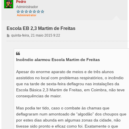
Pedro
Administrador
Escola EB 2,3 Martim de Freitas
M
quinta-feira, 21 maio 2015 9:22
e
n
s
a
Incêndio alarmou Escola Martim de Freitas
g
e
m
Apesar do enorme aparato de meios e de três alunos
assistidos no local com problemas respiratórios, o incêndio
que na tarde de sexta-feira deflagrou nas instalações da
Escola Básica 2,3 Martim de Freitas, em Coimbra, não teve
consequências de maior.
Mas podia ter tido, caso o combate às chamas que
deflagraram num amontoado de “algodão” dos choupos que
por estes dias abunda em algumas zonas da cidade, não
tivesse sido pronto e eficaz como foi. Exatamente o que