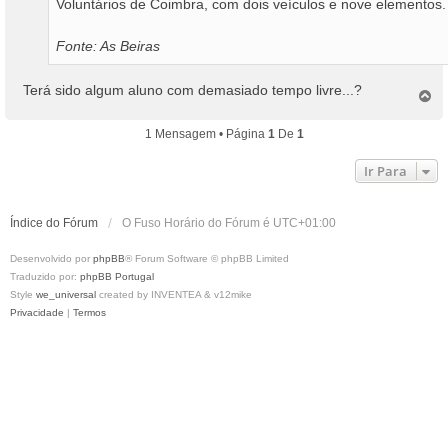
Voluntários de Coimbra, com dois veículos e nove elementos.
Fonte: As Beiras
Terá sido algum aluno com demasiado tempo livre...?
T
o
p
1 Mensagem • Página
1
De
1
o
Ir Para
Índice do Fórum
O Fuso Horário do Fórum é
UTC+01:00
Desenvolvido por
phpBB
® Forum Software © phpBB Limited
Traduzido por:
phpBB Portugal
Style
we_universal
created by INVENTEA & v12mike
Privacidade
|
Termos