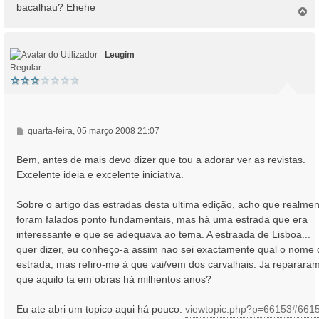
bacalhau? Ehehe
T
o
p
o
Leugim
Regular
M
quarta-feira, 05 março 2008 21:07
e
n
Bem, antes de mais devo dizer que tou a adorar ver as revistas.
s
Excelente ideia e excelente iniciativa.
a
g
Sobre o artigo das estradas desta ultima edição, acho que realmen
e
foram falados ponto fundamentais, mas há uma estrada que era
m
interessante e que se adequava ao tema. A estraada de Lisboa...
quer dizer, eu conheço-a assim nao sei exactamente qual o nome 
estrada, mas refiro-me à que vai/vem dos carvalhais. Ja reparara
que aquilo ta em obras há milhentos anos?
Eu ate abri um topico aqui há pouco:
viewtopic.php?p=66153#661