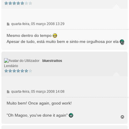
M
quarta-feira, 05 março 2008 13:29
e
n
Mesmo dentro do tempo
s
Apesar de tudo, está muito bem e sinto-me orgulhosa por ela
T
a
o
g
p
e
o
m
bluestrattos
Lendário
M
quarta-feira, 05 março 2008 14:08
e
n
Muito bem! Once again, good work!
s
a
"Oh Magoo, you've done it again"
T
g
o
e
p
m