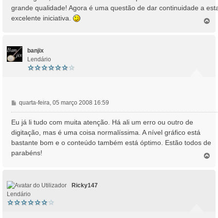
a
grande qualidade! Agora é uma questão de dar continuidade a est
g
excelente iniciativa.
e
T
o
m
p
o
banjix
Lendário
M
quarta-feira, 05 março 2008 16:59
e
n
Eu já li tudo com muita atenção. Há ali um erro ou outro de
s
digitação, mas é uma coisa normalíssima. A nível gráfico está
a
bastante bom e o conteúdo também está óptimo. Estão todos de
g
parabéns!
e
T
o
m
p
o
Ricky147
Lendário