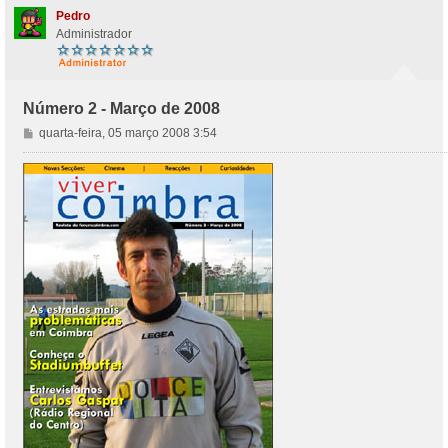
Pedro
Administrador
Número 2 - Março de 2008
M
quarta-feira, 05 março 2008 3:54
e
n
s
a
g
e
m