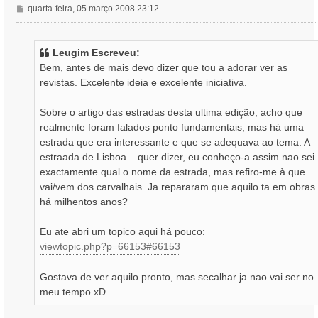
M
quarta-feira, 05 março 2008 23:12
e
n
s
Leugim Escreveu:
a
Bem, antes de mais devo dizer que tou a adorar ver as
g
revistas. Excelente ideia e excelente iniciativa.
e
m
Sobre o artigo das estradas desta ultima edição, acho que
realmente foram falados ponto fundamentais, mas há uma
estrada que era interessante e que se adequava ao tema. A
estraada de Lisboa... quer dizer, eu conheço-a assim nao sei
exactamente qual o nome da estrada, mas refiro-me à que
vai/vem dos carvalhais. Ja repararam que aquilo ta em obras
há milhentos anos?
Eu ate abri um topico aqui há pouco:
viewtopic.php?p=66153#66153
Gostava de ver aquilo pronto, mas secalhar ja nao vai ser no
meu tempo xD