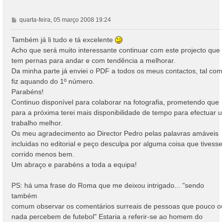
M
quarta-feira, 05 março 2008 19:24
e
n
Também já li tudo e tá excelente
s
Acho que será muito interessante continuar com este projecto que
a
tem pernas para andar e com tendência a melhorar.
g
Da minha parte já enviei o PDF a todos os meus contactos, tal co
e
fiz aquando do 1º número.
m
Parabéns!
Continuo disponível para colaborar na fotografia, prometendo que
para a próxima terei mais disponibilidade de tempo para efectuar 
trabalho melhor.
Os meu agradecimento ao Director Pedro pelas palavras amáveis
incluidas no editorial e peço desculpa por alguma coisa que tivess
corrido menos bem.
Um abraço e parabéns a toda a equipa!
PS: há uma frase do Roma que me deixou intrigado... "sendo
também
comum observar os comentários surreais de pessoas que pouco o
nada percebem de futebol" Estaria a referir-se ao homem do