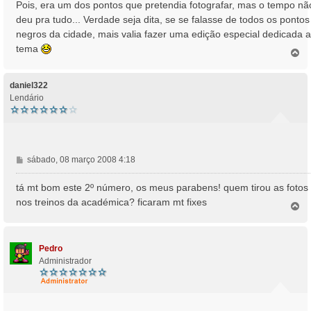
Pois, era um dos pontos que pretendia fotografar, mas o tempo nã
deu pra tudo... Verdade seja dita, se se falasse de todos os pontos
negros da cidade, mais valia fazer uma edição especial dedicada 
tema
T
o
p
o
daniel322
Lendário
M
sábado, 08 março 2008 4:18
e
n
tá mt bom este 2º número, os meus parabens! quem tirou as fotos
s
nos treinos da académica? ficaram mt fixes
T
a
o
g
p
e
o
m
Pedro
Administrador