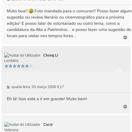
e
n
Muito boa!!
Foto mandada para o concurso!! Posso fazer algu
s
sugestão ou review literário ou cinematográfico para a próxima
a
edição! E posso falar de voluntariado ou outro tema, como a
g
candidatura da Alta a Património... e posso fazer uma sugestão de
e
locais para visitar nos tempos livres...
m
T
o
p
o
Chong Li
Lendário
M
quarta-feira, 05 março 2008 9:17
e
n
Eh lá! Isso está a ir em grande! Muito bem!
s
T
a
o
g
p
e
o
m
Carol
Veterano