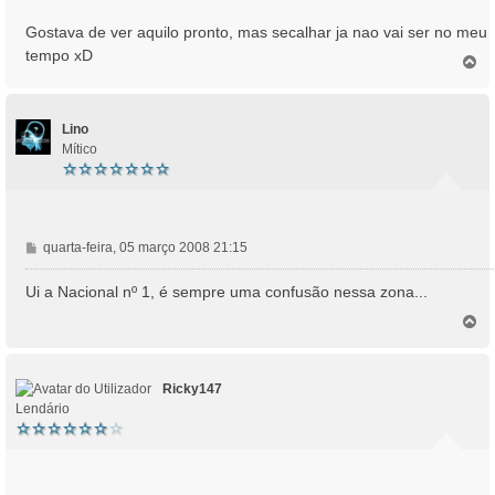
Gostava de ver aquilo pronto, mas secalhar ja nao vai ser no meu
tempo xD
T
o
p
o
Lino
Mítico
M
quarta-feira, 05 março 2008 21:15
e
n
Ui a Nacional nº 1, é sempre uma confusão nessa zona...
s
T
a
o
g
p
e
o
m
Ricky147
Lendário