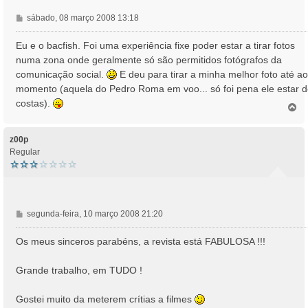
M
sábado, 08 março 2008 13:18
e
n
Eu e o bacfish. Foi uma experiência fixe poder estar a tirar fotos
s
numa zona onde geralmente só são permitidos fotógrafos da
a
comunicação social.
E deu para tirar a minha melhor foto até ao
g
momento (aquela do Pedro Roma em voo... só foi pena ele estar 
e
costas).
m
T
o
p
o
z00p
Regular
M
segunda-feira, 10 março 2008 21:20
e
n
Os meus sinceros parabéns, a revista está FABULOSA !!!
s
a
Grande trabalho, em TUDO !
g
e
Gostei muito da meterem crítias a filmes
m