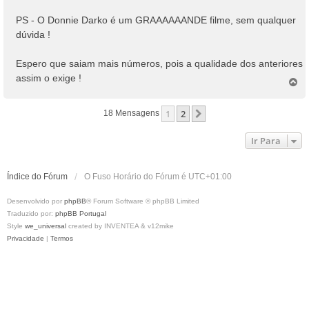
PS - O Donnie Darko é um GRAAAAAANDE filme, sem qualquer
dúvida !
Espero que saiam mais números, pois a qualidade dos anteriores
assim o exige !
T
o
p
1
2
Próximo
18 Mensagens
o
Ir Para
Índice do Fórum
O Fuso Horário do Fórum é
UTC+01:00
Desenvolvido por
phpBB
® Forum Software © phpBB Limited
Traduzido por:
phpBB Portugal
Style
we_universal
created by INVENTEA & v12mike
Privacidade
|
Termos