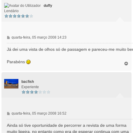
o
duffy
Lendário
M
quarta-feira, 05 março 2008 14:23
e
n
Já dei uma vista de olhos só de passagem e pareceu-me muito be
s
a
Parabéns
T
g
o
e
p
m
o
bacfish
Experiente
M
quarta-feira, 05 março 2008 16:52
e
n
Ainda só tive oportunidade de percorrer a revista de uma forma
s
muito ligeira, no entanto como era de esperar continua com uma