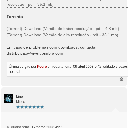
resolução - pdf - 35,1 mb)
Torrents
(Torrent) Download (Versão de baixa resolução - pdf - 4,8 mb)
(Torrent) Download (Versão de alta resolução - pdf - 35,1 mb)
Em caso de problemas com downloads, contactar
distribuicao@vivercoimbra.com
Última edição por
Pedro
em quarta-feira, 09 abril 2008 0:42, editado 5 vezes
no total.
T
o
p
o
Lino
Mítico
M
quarta-feira, 05 março 2008 4:27