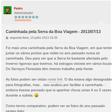
Pedro
Administrador
Caminhada pela Serra da Boa Viagem - 2013/07/13
M
segunda-feira, 15 julho 2013 16:35
e
n
Fiz mais uma caminhada pela Serra da Boa Viagem, em que tentei
s
juntar os vários pontos que visitei no ano passado numa só
a
caminhada. Deu para ver que a Serra foi bastante afectada pelo
g
Inverno rigoroso que tivemos, há estragos visíveis em vários locais
e
Os Serviços Florestais têm imenso trabalho pela frente.
m
As fotos podem ser vistas
neste link
. O dia estava algo desagradáv
para fotografias, mas... isso acabou por facilitar a caminhada -
embora tivesse pensado que ia apanhar chuva umas 4 ou 5 vezes
durante a subida.
Como termo comparativo, podem ver as fotos do ano passado
nestes links: