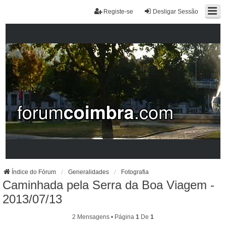
Registe-se
Desligar Sessão
Índice do Fórum
Generalidades
Fotografia
Caminhada pela Serra da Boa Viagem -
2013/07/13
2 Mensagens • Página
1
De
1