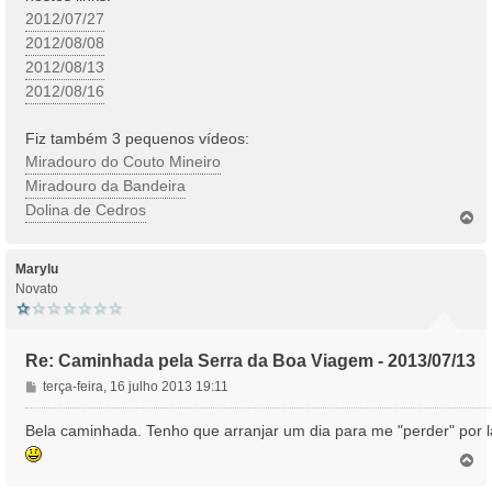
2012/07/27
2012/08/08
2012/08/13
2012/08/16
Fiz também 3 pequenos vídeos:
Miradouro do Couto Mineiro
Miradouro da Bandeira
Dolina de Cedros
T
o
p
o
Marylu
Novato
Re: Caminhada pela Serra da Boa Viagem - 2013/07/13
M
terça-feira, 16 julho 2013 19:11
e
n
Bela caminhada. Tenho que arranjar um dia para me "perder" por l
s
T
a
o
g