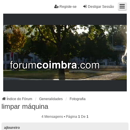
Registe-se
Desligar Sessão
Índice do Fórum
Generalidades
Fotografia
limpar máquina
4 Mensagens • Página
1
De
1
ajloureiro