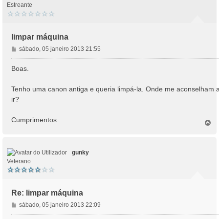
Estreante
limpar máquina
M
sábado, 05 janeiro 2013 21:55
e
n
Boas.
s
a
Tenho uma canon antiga e queria limpá-la. Onde me aconselham 
g
ir?
e
m
Cumprimentos
T
o
p
o
gunky
Veterano
Re: limpar máquina
M
sábado, 05 janeiro 2013 22:09
e