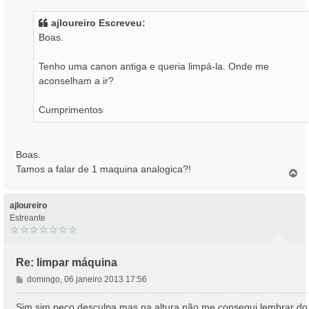
n
s
ajloureiro Escreveu:
a
Boas.
g
e
Tenho uma canon antiga e queria limpá-la. Onde me
m
aconselham a ir?
Cumprimentos
Boas.
Tamos a falar de 1 maquina analogica?!
T
o
p
o
ajloureiro
Estreante
Re: limpar máquina
M
domingo, 06 janeiro 2013 17:56
e
n
Sim sim peço desculpa mas na altura não me consegui lembrar do