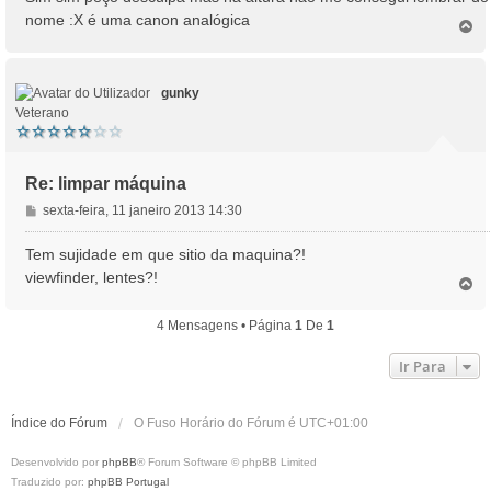
s
nome :X é uma canon analógica
T
a
o
g
p
e
o
m
gunky
Veterano
Re: limpar máquina
M
sexta-feira, 11 janeiro 2013 14:30
e
n
Tem sujidade em que sitio da maquina?!
s
viewfinder, lentes?!
T
a
o
g
p
4 Mensagens • Página
1
De
1
e
o
m
Ir Para
Índice do Fórum
O Fuso Horário do Fórum é
UTC+01:00
Desenvolvido por
phpBB
® Forum Software © phpBB Limited
Traduzido por:
phpBB Portugal