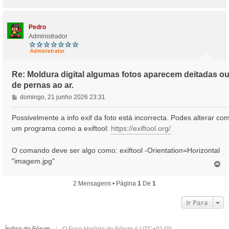
o
p
o
Pedro
Administrador
Re: Moldura digital algumas fotos aparecem deitadas o
de pernas ao ar.
M
domingo, 21 junho 2026 23:31
e
n
Possivelmente a info exif da foto está incorrecta. Podes alterar co
s
um programa como a exiftool:
https://exiftool.org/
a
g
O comando deve ser algo como: exiftool -Orientation=Horizontal
e
"imagem.jpg"
m
T
o
p
2 Mensagens • Página
1
De
1
o
Ir Para