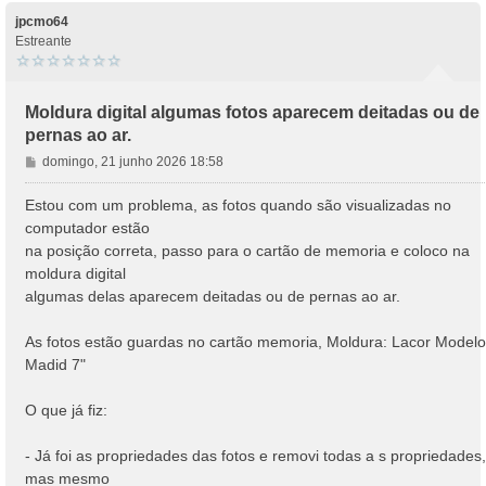
jpcmo64
Estreante
Moldura digital algumas fotos aparecem deitadas ou de
pernas ao ar.
M
domingo, 21 junho 2026 18:58
e
n
Estou com um problema, as fotos quando são visualizadas no
s
computador estão
a
na posição correta, passo para o cartão de memoria e coloco na
g
moldura digital
e
algumas delas aparecem deitadas ou de pernas ao ar.
m
As fotos estão guardas no cartão memoria, Moldura: Lacor Modelo
Madid 7"
O que já fiz:
- Já foi as propriedades das fotos e removi todas a s propriedades,
mas mesmo