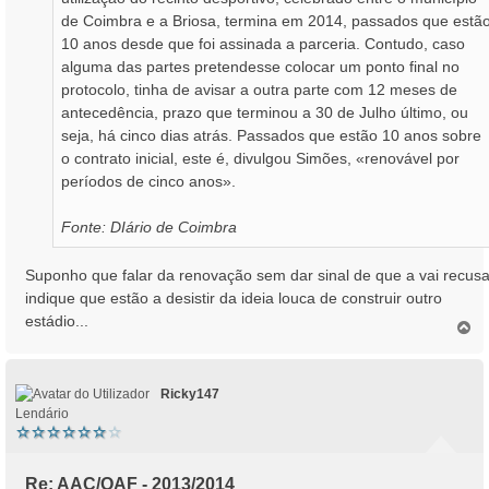
de Coimbra e a Briosa, termina em 2014, passados que estã
10 anos desde que foi assinada a parceria. Contudo, caso
alguma das partes pretendesse colocar um ponto final no
protocolo, tinha de avisar a outra parte com 12 meses de
antecedência, prazo que terminou a 30 de Julho último, ou
seja, há cinco dias atrás. Passados que estão 10 anos sobre
o contrato inicial, este é, divulgou Simões, «renovável por
períodos de cinco anos».
Fonte: DIário de Coimbra
Suponho que falar da renovação sem dar sinal de que a vai recusa
indique que estão a desistir da ideia louca de construir outro
estádio...
T
o
p
o
Ricky147
Lendário
Re: AAC/OAF - 2013/2014