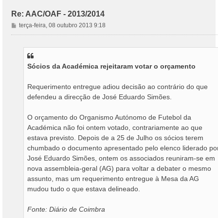
Re: AAC/OAF - 2013/2014
M
terça-feira, 08 outubro 2013 9:18
e
n
s
a
Sócios da Académica rejeitaram votar o orçamento
g
e
m
Requerimento entregue adiou decisão ao contrário do que
defendeu a direcção de José Eduardo Simões.
O orçamento do Organismo Autónomo de Futebol da
Académica não foi ontem votado, contrariamente ao que
estava previsto. Depois de a 25 de Julho os sócios terem
chumbado o documento apresentado pelo elenco liderado po
José Eduardo Simões, ontem os associados reuniram-se em
nova assembleia-geral (AG) para voltar a debater o mesmo
assunto, mas um requerimento entregue à Mesa da AG
mudou tudo o que estava delineado.
Fonte: Diário de Coimbra