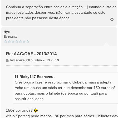
Continua a separação entre sócios e direcção... juntando a isto os
maus resultados desportivos, não ficaria espantado se este
presidente não passasse desta época.
T
o
p
o
Hye
Estreante
Re: AAC/OAF - 2013/2014
M
terça-feira, 08 outubro 2013 20:59
e
n
s
Ricky147 Escreveu:
a
O esforço a fazer é reaproximar o clube da massa adepta.
g
Acho um abuso um sócio ter que desembolsar 150 euros só
e
para quotas, mais o bilhete (de época ou pontual) para
m
assistir aos jogos.
150€ por ano??
Até o Sporting pede menos.. 8€ por mês para sócios + bilhetes de