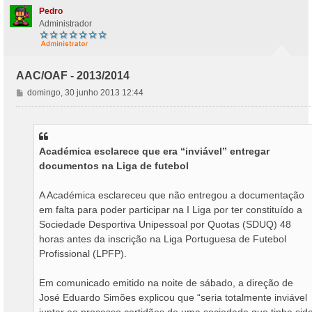
Pedro
Administrador
AAC/OAF - 2013/2014
M
domingo, 30 junho 2013 12:44
e
n
s
a
Académica esclarece que era “inviável” entregar
g
documentos na Liga de futebol
e
m
A Académica esclareceu que não entregou a documentação
em falta para poder participar na I Liga por ter constituído a
Sociedade Desportiva Unipessoal por Quotas (SDUQ) 48
horas antes da inscrição na Liga Portuguesa de Futebol
Profissional (LPFP).
Em comunicado emitido na noite de sábado, a direção de
José Eduardo Simões explicou que “seria totalmente inviável