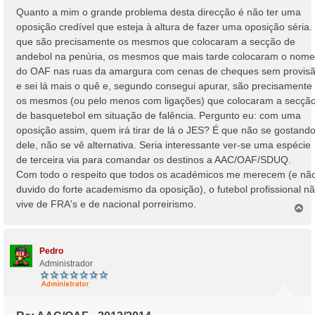
n
Quanto a mim o grande problema desta direcção é não ter uma
s
oposição credível que esteja à altura de fazer uma oposição séria.
a
que são precisamente os mesmos que colocaram a secção de
g
andebol na penúria, os mesmos que mais tarde colocaram o nome
e
do OAF nas ruas da amargura com cenas de cheques sem provis
m
e sei lá mais o quê e, segundo consegui apurar, são precisamente
os mesmos (ou pelo menos com ligações) que colocaram a secçã
de basquetebol em situação de falência. Pergunto eu: com uma
oposição assim, quem irá tirar de lá o JES? É que não se gostand
dele, não se vê alternativa. Seria interessante ver-se uma espécie
de terceira via para comandar os destinos a AAC/OAF/SDUQ.
Com todo o respeito que todos os académicos me merecem (e nã
duvido do forte academismo da oposição), o futebol profissional n
vive de FRA's e de nacional porreirismo.
T
o
p
o
Pedro
Administrador