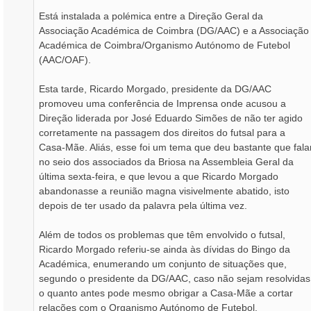
m
Está instalada a polémica entre a Direção Geral da
Associação Académica de Coimbra (DG/AAC) e a Associação
Académica de Coimbra/Organismo Autónomo de Futebol
(AAC/OAF).
Esta tarde, Ricardo Morgado, presidente da DG/AAC
promoveu uma conferência de Imprensa onde acusou a
Direção liderada por José Eduardo Simões de não ter agido
corretamente na passagem dos direitos do futsal para a
Casa-Mãe. Aliás, esse foi um tema que deu bastante que fala
no seio dos associados da Briosa na Assembleia Geral da
última sexta-feira, e que levou a que Ricardo Morgado
abandonasse a reunião magna visivelmente abatido, isto
depois de ter usado da palavra pela última vez.
Além de todos os problemas que têm envolvido o futsal,
Ricardo Morgado referiu-se ainda às dívidas do Bingo da
Académica, enumerando um conjunto de situações que,
segundo o presidente da DG/AAC, caso não sejam resolvidas
o quanto antes pode mesmo obrigar a Casa-Mãe a cortar
relações com o Organismo Autónomo de Futebol.