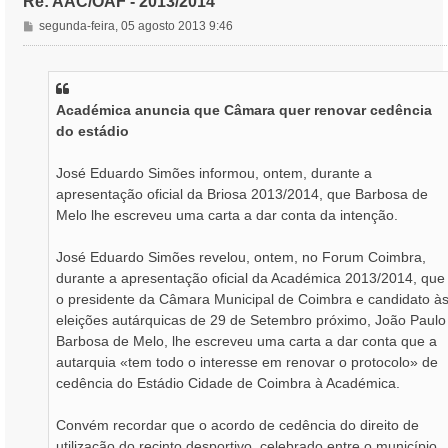
Re: AAC/OAF - 2013/2014
M
segunda-feira, 05 agosto 2013 9:46
e
n
s
a
Académica anuncia que Câmara quer renovar cedência
g
do estádio
e
m
José Eduardo Simões informou, ontem, durante a
apresentação oficial da Briosa 2013/2014, que Barbosa de
Melo lhe escreveu uma carta a dar conta da intenção.
José Eduardo Simões revelou, ontem, no Forum Coimbra,
durante a apresentação oficial da Académica 2013/2014, que
o presidente da Câmara Municipal de Coimbra e candidato à
eleições autárquicas de 29 de Setembro próximo, João Paulo
Barbosa de Melo, lhe escreveu uma carta a dar conta que a
autarquia «tem todo o interesse em renovar o protocolo» de
cedência do Estádio Cidade de Coimbra à Académica.
Convém recordar que o acor­do de cedência do direito de
utilização do recinto desportivo, celebrado entre o município