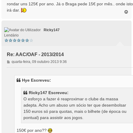
rondar uns 125€ por ano. Já o Braga pede 15€ por mês.. onde isto
irá dar.
T
o
p
o
Ricky147
Lendário
Re: AAC/OAF - 2013/2014
M
quarta-feira, 09 outubro 2013 9:36
e
n
s
Hye Escreveu:
a
g
Ricky147 Escreveu:
e
O esforço a fazer é reaproximar o clube da massa
m
adepta. Acho um abuso um sócio ter que desembolsar
150 euros só para quotas, mais o bilhete (de época ou
pontual) para assistir aos jogos.
150€ por ano??