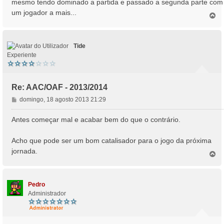
mesmo tendo dominado a partida e passado a segunda parte com
g
um jogador a mais...
e
T
o
m
p
o
Tide
Experiente
Re: AAC/OAF - 2013/2014
M
domingo, 18 agosto 2013 21:29
e
n
Antes começar mal e acabar bem do que o contrário.
s
a
Acho que pode ser um bom catalisador para o jogo da próxima
g
jornada.
e
T
o
m
p
o
Pedro
Administrador