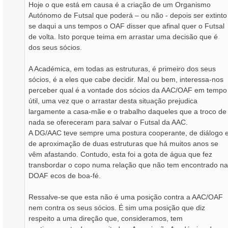
Hoje o que está em causa é a criação de um Organismo
Autónomo de Futsal que poderá – ou não - depois ser extinto
se daqui a uns tempos o OAF disser que afinal quer o Futsal
de volta. Isto porque teima em arrastar uma decisão que é
dos seus sócios.
A Académica, em todas as estruturas, é primeiro dos seus
sócios, é a eles que cabe decidir. Mal ou bem, interessa-nos
perceber qual é a vontade dos sócios da AAC/OAF em tempo
útil, uma vez que o arrastar desta situação prejudica
largamente a casa-mãe e o trabalho daqueles que a troco de
nada se ofereceram para salvar o Futsal da AAC.
A DG/AAC teve sempre uma postura cooperante, de diálogo 
de aproximação de duas estruturas que há muitos anos se
vêm afastando. Contudo, esta foi a gota de água que fez
transbordar o copo numa relação que não tem encontrado na
DOAF ecos de boa-fé.
Ressalve-se que esta não é uma posição contra a AAC/OAF
nem contra os seus sócios. É sim uma posição que diz
respeito a uma direção que, consideramos, tem