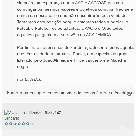
situação, na esperança que a AAC e AAC/OAF possam
comungar os mesmos valores e objetivos comuns. Não será
nunca da nossa parte que não encontrarão esta vontade.
Tomamos esta posição porque estamos todos a perder: o
Futsal, o Futebol, os estudantes, a AAC e o OAF, todos
aqueles que gostam e se revêm na ACADÉMICA.
Por fim não poderíamos deixar de agradecer a todos aqueles
que têm ajudado a manter o Futsal, em especial ao grupo
liderado pelo João Almeida e Filipe Januário e à Mancha
negra.
Fonte: A Bola
E agora parece que temos um virar de costas à própria Académica.
T
o
p
o
Ricky147
Lendário