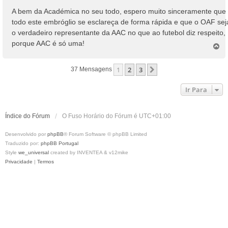
A bem da Académica no seu todo, espero muito sinceramente que
todo este embróglio se esclareça de forma rápida e que o OAF sej
o verdadeiro representante da AAC no que ao futebol diz respeito,
porque AAC é só uma!
T
o
p
1
2
3
Próximo
37 Mensagens
o
Ir Para
Índice do Fórum
O Fuso Horário do Fórum é
UTC+01:00
Desenvolvido por
phpBB
® Forum Software © phpBB Limited
Traduzido por:
phpBB Portugal
Style
we_universal
created by INVENTEA & v12mike
Privacidade
|
Termos