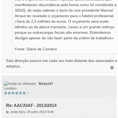
manifestaram discordância pela forma como foi constituída a
SDUQ, de nada valendo o facto do vice-presidente Manuel
Arnaut ter revelado o orçamento para o futebol profissional:
«Será de 2,5 milhões de euros. O orçamento será muito
idêntico ao da época transacta. Levou a um grande esforço
porque as sobrecargas fiscais são enormes. Entendemos
divulgar apesar de não fazer parte da ordem de trabalhos».
Fonte: Diário de Coimbra
Esta direcção parece-me cada vez mais distante dos associados e
adeptos...
T
o
p
o
Ricky147
Lendário
Re: AAC/OAF - 2013/2014
M
sexta-feira, 26 julho 2013 9:40
e