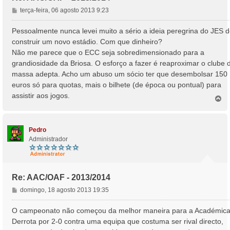
M
terça-feira, 06 agosto 2013 9:23
e
n
Pessoalmente nunca levei muito a sério a ideia peregrina do JES 
s
construir um novo estádio. Com que dinheiro?
a
Não me parece que o ECC seja sobredimensionado para a
g
grandiosidade da Briosa. O esforço a fazer é reaproximar o clube 
e
massa adepta. Acho um abuso um sócio ter que desembolsar 150
m
euros só para quotas, mais o bilhete (de época ou pontual) para
assistir aos jogos.
T
o
p
o
Pedro
Administrador
Re: AAC/OAF - 2013/2014
M
domingo, 18 agosto 2013 19:35
e
n
O campeonato não começou da melhor maneira para a Académica
s
Derrota por 2-0 contra uma equipa que costuma ser rival directo,
a