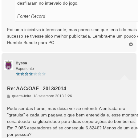
desfilaram no intervalo do jogo.
Fonte: Record
Foi uma iniciativa interessante, mas parece-me que teria tido mais
sucesso se tivesse sido melhor publicitada. Lembra-me um pouco 
Humble Bundle para PC.
T
o
p
o
Byssa
Experiente
Re: AAC/OAF - 2013/2014
M
quarta-feira, 18 setembro 2013 1:26
e
n
Pode ser das horas, mas deixa ver se entendi. A entrada era
s
"gratuita" e cada um pagava o que bem entendida e, esse montant
a
seria doado na globalidade para duas corporações de bombeiros.
g
Em 7.085 espetadores só se conseguiu 6.824€? Menos de um eur
e
por pessoa?
m