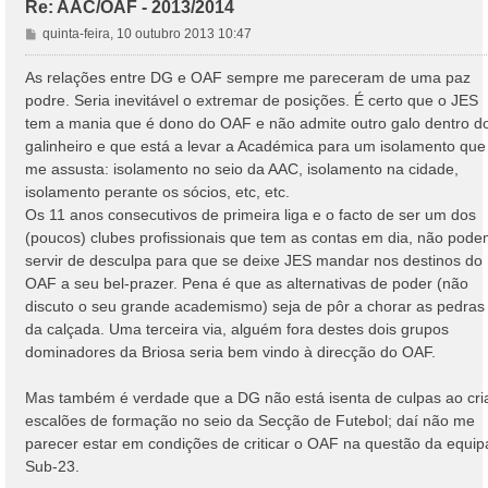
Re: AAC/OAF - 2013/2014
M
quinta-feira, 10 outubro 2013 10:47
e
n
As relações entre DG e OAF sempre me pareceram de uma paz
s
podre. Seria inevitável o extremar de posições. É certo que o JES
a
tem a mania que é dono do OAF e não admite outro galo dentro d
g
galinheiro e que está a levar a Académica para um isolamento que
e
me assusta: isolamento no seio da AAC, isolamento na cidade,
m
isolamento perante os sócios, etc, etc.
Os 11 anos consecutivos de primeira liga e o facto de ser um dos
(poucos) clubes profissionais que tem as contas em dia, não pod
servir de desculpa para que se deixe JES mandar nos destinos do
OAF a seu bel-prazer. Pena é que as alternativas de poder (não
discuto o seu grande academismo) seja de pôr a chorar as pedras
da calçada. Uma terceira via, alguém fora destes dois grupos
dominadores da Briosa seria bem vindo à direcção do OAF.
Mas também é verdade que a DG não está isenta de culpas ao cri
escalões de formação no seio da Secção de Futebol; daí não me
parecer estar em condições de criticar o OAF na questão da equip
Sub-23.