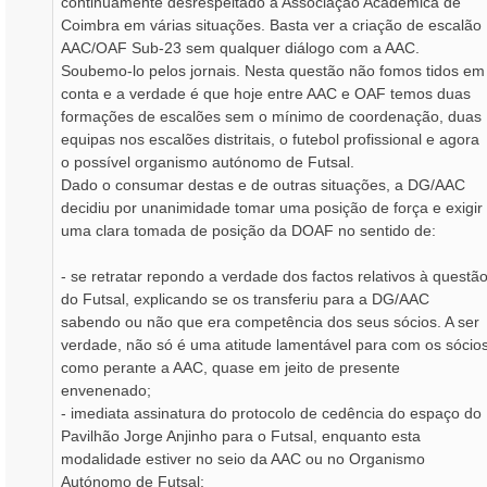
continuamente desrespeitado a Associação Académica de
Coimbra em várias situações. Basta ver a criação de escalão
AAC/OAF Sub-23 sem qualquer diálogo com a AAC.
Soubemo-lo pelos jornais. Nesta questão não fomos tidos em
conta e a verdade é que hoje entre AAC e OAF temos duas
formações de escalões sem o mínimo de coordenação, duas
equipas nos escalões distritais, o futebol profissional e agora
o possível organismo autónomo de Futsal.
Dado o consumar destas e de outras situações, a DG/AAC
decidiu por unanimidade tomar uma posição de força e exigir
uma clara tomada de posição da DOAF no sentido de:
- se retratar repondo a verdade dos factos relativos à questã
do Futsal, explicando se os transferiu para a DG/AAC
sabendo ou não que era competência dos seus sócios. A ser
verdade, não só é uma atitude lamentável para com os sócio
como perante a AAC, quase em jeito de presente
envenenado;
- imediata assinatura do protocolo de cedência do espaço do
Pavilhão Jorge Anjinho para o Futsal, enquanto esta
modalidade estiver no seio da AAC ou no Organismo
Autónomo de Futsal;