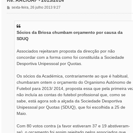
Re: AAC/OAF - 2013/2014
M
sexta-feira, 26 julho 2013 9:27
e
n
s
a
Sócios da Briosa chumbam orçamento por causa da
g
SDUQ
e
m
Associados rejeitaram proposta da direcção por não
concordar com a forma como foi constituída a Sociedade
Desportiva Unipessoal por Quotas.
Os sócios da Académica, contrariamente ao que é habitual,
chumbaram ontem o orçamento do Organismo Autónomo de
Futebol para 2013/ 2014, proposta essa que pela primeira ve
não incluía as contas do futebol profissional que, como se
sabe, está agora sob a alçada da Sociedade Desportiva
Unipessoal por Quotas (SDUQ), que foi escolhida a 25 de
Maio.
Com 80 votos contra (a favor estiveram 37 e 19 abstiveram-
se), o orçamento foi assim rejeitado pelos associados que