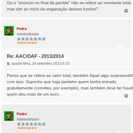
Ou o "anúncio no final da partida" não se refere ao montante total,
mas sim ao inicio da angariação desses fundos?
T
o
p
o
Pedro
Administrador
Re: AAC/OAF - 2013/2014
M
quarta-feira, 18 setembro 2013 9:15
e
n
Penso que se refere ao valor total, também fiquei algo surpreendi
s
com isso. Suponho que haja também quem tenha entrado
a
gratuitamente (convites, por exemplo), mas também deve ter havi
g
quem deu mais de um euro...
e
T
o
m
p
o
Pedro
Administrador