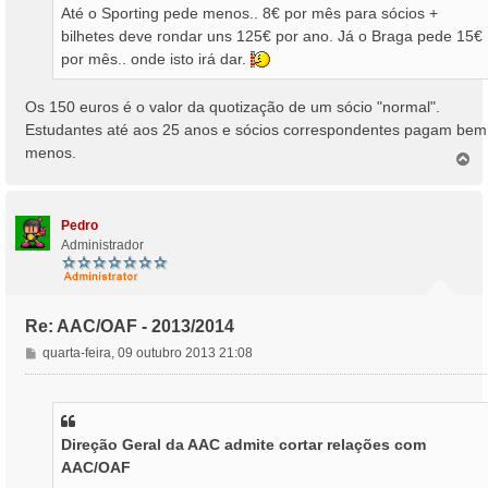
Até o Sporting pede menos.. 8€ por mês para sócios +
bilhetes deve rondar uns 125€ por ano. Já o Braga pede 15€
por mês.. onde isto irá dar.
Os 150 euros é o valor da quotização de um sócio "normal".
Estudantes até aos 25 anos e sócios correspondentes pagam bem
menos.
T
o
p
o
Pedro
Administrador
Re: AAC/OAF - 2013/2014
M
quarta-feira, 09 outubro 2013 21:08
e
n
s
a
Direção Geral da AAC admite cortar relações com
g
AAC/OAF
e