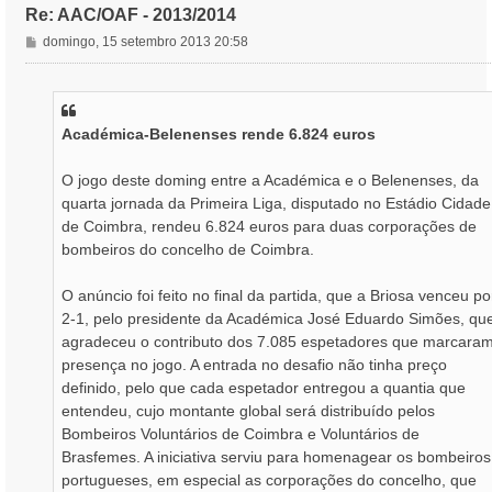
Re: AAC/OAF - 2013/2014
M
domingo, 15 setembro 2013 20:58
e
n
s
a
Académica-Belenenses rende 6.824 euros
g
e
m
O jogo deste doming entre a Académica e o Belenenses, da
quarta jornada da Primeira Liga, disputado no Estádio Cidade
de Coimbra, rendeu 6.824 euros para duas corporações de
bombeiros do concelho de Coimbra.
O anúncio foi feito no final da partida, que a Briosa venceu po
2-1, pelo presidente da Académica José Eduardo Simões, qu
agradeceu o contributo dos 7.085 espetadores que marcara
presença no jogo. A entrada no desafio não tinha preço
definido, pelo que cada espetador entregou a quantia que
entendeu, cujo montante global será distribuído pelos
Bombeiros Voluntários de Coimbra e Voluntários de
Brasfemes. A iniciativa serviu para homenagear os bombeiros
portugueses, em especial as corporações do concelho, que