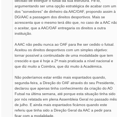
decisão de extinguir o futsal da sua estrutura. Fê-lo,
argumentando ser uma opção estratégica de acabar com um
dos “sorvedores” de dinheiro da AAC/OAF, propondo assim à
DG/AAC a passagem dos direitos desportivos. Mais se
acrescenta que o mesmo terá dito que, no caso de a AAC nã
o aceitar, que a AAC/OAF entregaria os direitos a outra
instituição.
A AAC não pediu nunca ao OAF para lhe ser cedido o futsal.
Aceitou os direitos desportivos com um simples objetivo:
tornar possível a continuidade de uma modalidade que tem
crescido e que é hoje a 2ª mais praticada a nível nacional e
que diz muito a Coimbra, que diz muito à Académica.
Não poderíamos estar então mais espantados quando,
segunda-feira, a Direção do OAF através do seu Presidente,
declarou que apenas tinha conhecimento da criação do AO
Futsal na última semana, até porque esta situação tinha sido
por nós relatada em plena Assembleia Geral no passado mês
de julho. E ainda mais espantados ficámos quando este
referiu que tinha sido a Direção Geral da AAC a pedir para
ficar com a modalidade.