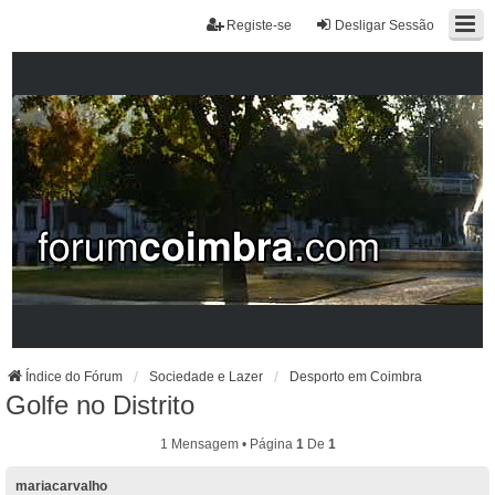
Registe-se
Desligar Sessão
Índice do Fórum
Sociedade e Lazer
Desporto em Coimbra
Golfe no Distrito
1 Mensagem • Página
1
De
1
mariacarvalho