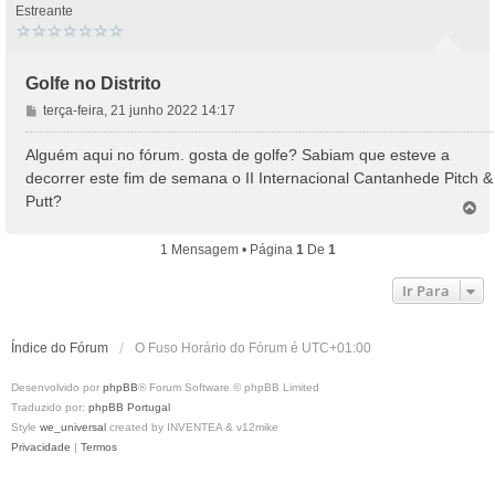
Estreante
Golfe no Distrito
M
terça-feira, 21 junho 2022 14:17
e
n
Alguém aqui no fórum. gosta de golfe? Sabiam que esteve a
s
decorrer este fim de semana o II Internacional Cantanhede Pitch &
a
Putt?
T
g
o
e
p
m
1 Mensagem • Página
1
De
1
o
Ir Para
Índice do Fórum
O Fuso Horário do Fórum é
UTC+01:00
Desenvolvido por
phpBB
® Forum Software © phpBB Limited
Traduzido por:
phpBB Portugal
Style
we_universal
created by INVENTEA & v12mike
Privacidade
|
Termos