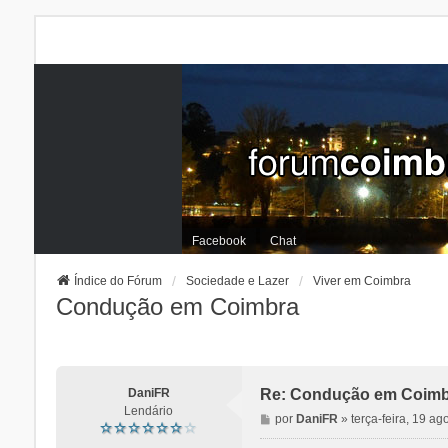
Facebook
Chat
Índice do Fórum
Sociedade e Lazer
Viver em Coimbra
Condução em Coimbra
DaniFR
Re: Condução em Coimb
Lendário
M
por
DaniFR
»
terça-feira, 19 a
e