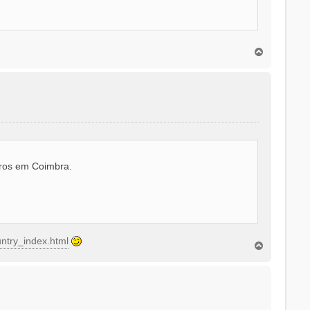
T
o
p
o
ros em Coimbra.
untry_index.html
T
o
p
o