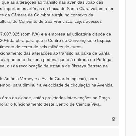
que as alterações ao trânsito nas avenidas João das
importantes artérias da baixa de Santa Clara voltam a ter
nte da Câmara de Coimbra surgiu no contexto da
ltural do Convento de São Francisco, cujos acessos
567.607,92€ (com IVA) e a empresa adjudicatária dispõe de
 de 20% da obra para que o Centro de Convenções e Espaço
timento de cerca de seis milhões de euros.
cionamento das alterações ao trânsito na baixa de Santa
o alargamento da zona pedonal junto à entrada do Portugal
ea, ou da recolocação da estátua de Bissaya Barreto na
s António Verney e a Av. da Guarda Inglesa), para
mpo, para diminuir a velocidade de circulação na Avenida
 área da cidade, estão projetadas intervenções na Praça
lhorar o funcionamento deste Centro de Ciência Viva.
T
o
p
o