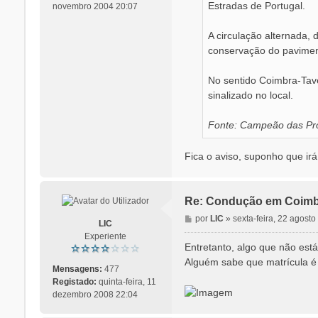
Estradas de Portugal.
novembro 2004 20:07
A circulação alternada, 
conservação do pavimen
No sentido Coimbra-Tave
sinalizado no local.
Fonte: Campeão das Pro
Fica o aviso, suponho que irá
Re: Condução em Coimb
M
por
LIC
»
sexta-feira, 22 agost
LIC
e
Experiente
n
Entretanto, algo que não e
s
Alguém sabe que matrícula é
a
Mensagens:
477
g
Registado:
quinta-feira, 11
e
dezembro 2008 22:04
m