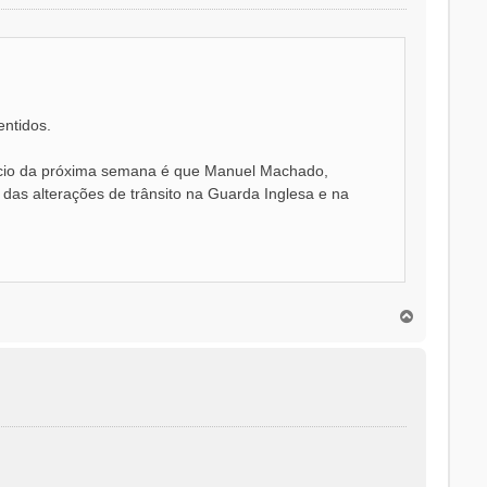
entidos.
início da próxima semana é que Manuel Machado,
as alterações de trânsito na Guarda Inglesa e na
T
o
p
o