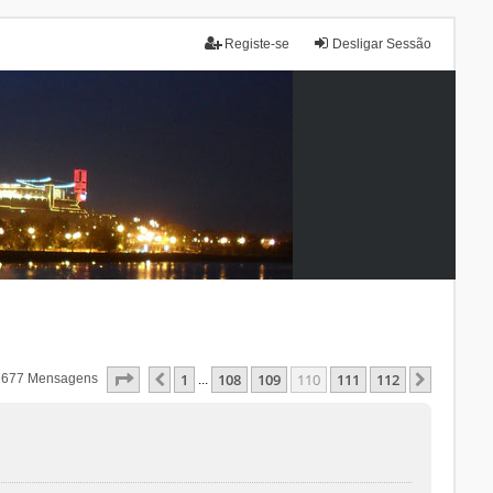
Registe-se
Desligar Sessão
Página
110
De
112
1
108
109
110
111
112
Anterior
Próxim
1677 Mensagens
...