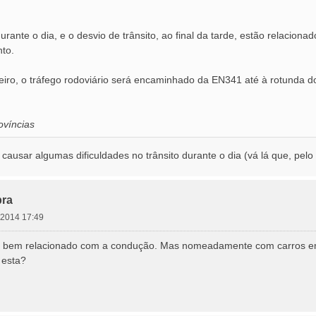
durante o dia, e o desvio de trânsito, ao final da tarde, estão relacio
to.
iro, o tráfego rodoviário será encaminhado da EN341 até à rotunda do
víncias
 causar algumas dificuldades no trânsito durante o dia (vá lá que, pel
ra
o 2014 17:49
stá bem relacionado com a condução. Mas nomeadamente com carros 
 esta?