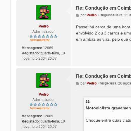
Re: Condução em Coimb
M
por
Pedro
»
segunda-feira, 25 
e
n
Pedro
Passei há cerca de uma hora 
s
Administrador
envolvido 2 ou 3 carros e um
a
em ambas as vias, pelo que de
g
e
Mensagens:
12069
m
Registado:
quarta-feira, 10
novembro 2004 20:07
Re: Condução em Coimb
M
por
Pedro
»
terça-feira, 26 ago
e
n
Pedro
s
Administrador
a
Motociclista gravement
g
e
Mensagens:
12069
m
Choque entre duas viatu
Registado:
quarta-feira, 10
novembro 2004 20:07