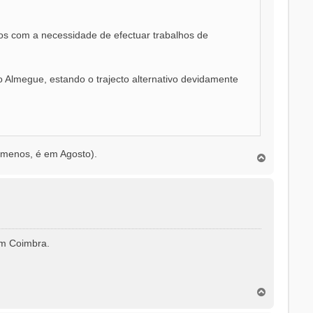
nados com a necessidade de efectuar trabalhos de
 Almegue, estando o trajecto alternativo devidamente
o menos, é em Agosto).
T
o
p
o
em Coimbra.
T
o