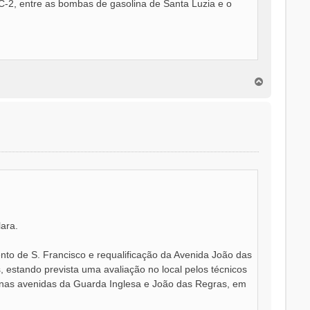
IC-2, entre as bombas de gasolina de Santa Luzia e o
T
o
p
o
ara.
to de S. Francisco e requalificação da Avenida João das
, estando prevista uma avaliação no local pelos técnicos
os nas avenidas da Guarda Inglesa e João das Regras, em