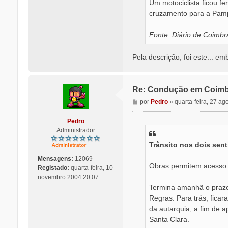
Um motociclista ficou f
cruzamento para a Pampi
Fonte: Diário de Coimbr
Pela descrição, foi este... e
Re: Condução em Coimb
M
por
Pedro
»
quarta-feira, 27 ag
e
n
Pedro
s
Administrador
a
Trânsito nos dois sen
g
e
Mensagens:
12069
m
Obras permitem acesso d
Registado:
quarta-feira, 10
novembro 2004 20:07
Termina amanhã o prazo 
Regras. Para trás, ficar
da autarquia, a fim de 
Santa Clara.