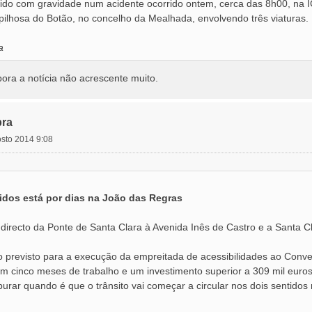
erido com gravidade num acidente ocorrido ontem, cerca das 8h00, na 
lhosa do Botão, no concelho da Mealhada, envolvendo três viaturas.
a
mbora a notícia não acrescente muito.
ra
osto 2014 9:08
tidos está por dias na João das Regras
irecto da Ponte de Santa Clara à Avenida Inês de Castro e a Santa Cl
previsto para a execução da empreitada de acessibilidades ao Conven
am cinco meses de trabalho e um investimento superior a 309 mil euros
apurar quando é que o trânsito vai começar a circular nos dois sentid