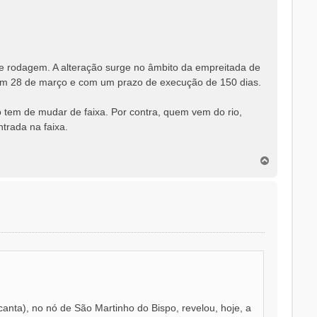
de rodagem. A alteração surge no âmbito da empreitada de
a em 28 de março e com um prazo de execução de 150 dias.
o tem de mudar de faixa. Por contra, quem vem do rio,
ntrada na faixa.
T
o
p
o
canta), no nó de São Martinho do Bispo, revelou, hoje, a