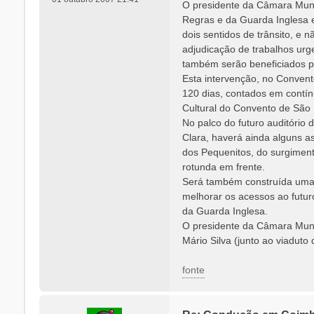
O presidente da Câmara Muni
g
Regras e da Guarda Inglesa e
e
dois sentidos de trânsito, e
m
adjudicação de trabalhos ur
também serão beneficiados po
Esta intervenção, no Convento
120 dias, contados em contín
Cultural do Convento de São F
No palco do futuro auditório
Clara, haverá ainda alguns a
dos Pequenitos, do surgiment
rotunda em frente.
Será também construída uma n
melhorar os acessos ao futur
da Guarda Inglesa.
O presidente da Câmara Munic
Mário Silva (junto ao viaduto
fonte