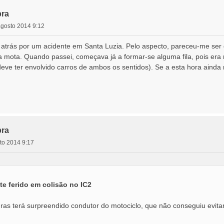
ra
agosto 2014 9:12
atrás por um acidente em Santa Luzia. Pelo aspecto, pareceu-me ser 
a mota. Quando passei, começava já a formar-se alguma fila, pois era
ve ter envolvido carros de ambos os sentidos). Se a esta hora ainda n
ra
sto 2014 9:17
e ferido em colisão no IC2
ras terá surpreendido condutor do motociclo, que não conseguiu evita