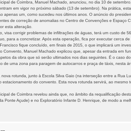
cipal de Coimbra, Manuel Machado, anunciou, no dia 10 de setembro, 
ntram em vigor no próximo sábado (13 de setembro). Na prática, estas 
 não apenas um, como sucedeu nos últimos anos. O anúncio do preside
gentes de correção de anomalias no Centro de Convenções e Espaço Cu
r esta alteração.
, visa corrigir problemas de infiltrações de águas, terá um custo de 
uo, para a concretizar. Após esta operação, fica por executar cerca
rancisco fique concluído, em finais de 2015, o que implicará um inves
 do Convento, Manuel Machado explicou que, apesar da entrada em fun
spetos da obra que só serão ultimados nos dias seguintes. É o caso d
o de uma zona para paragem de autocarros e praça de táxis, nesta ár
ova rotunda, junto à Escola Silva Gaio (na interseção entre a Rua Luí
o estacionamento do convento. Esta nova rotunda servirá, ao mesmo te
ipal de Coimbra revelou ainda que, no âmbito da requalificação desta
 da Ponte Açude) e no Exploratório Infante D. Henrique, de modo a me