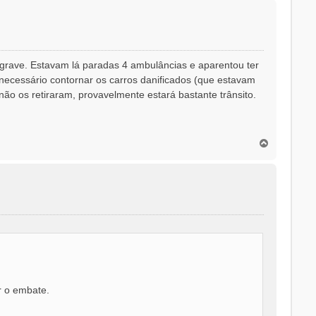
p
o
grave. Estavam lá paradas 4 ambulâncias e aparentou ter
 necessário contornar os carros danificados (que estavam
ão os retiraram, provavelmente estará bastante trânsito.
T
o
p
o
r o embate.