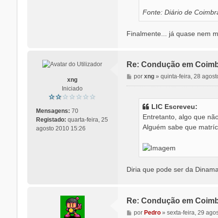
Fonte: Diário de Coimbr
Finalmente... já quase nem m
Re: Condução em Coimb
M
por
xng
»
quinta-feira, 28 agos
xng
e
Iniciado
n
s
LIC Escreveu:
a
Mensagens:
70
Entretanto, algo que n
g
Registado:
quarta-feira, 25
Alguém sabe que matríc
e
agosto 2010 15:26
m
Diria que pode ser da Dinam
Re: Condução em Coimb
M
por
Pedro
»
sexta-feira, 29 ago