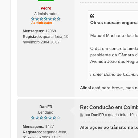
e
n
Pedro
s
Administrador
a
Obras causam engarra
g
e
Mensagens:
12069
m
Manuel Machado decide n
Registado:
quarta-feira, 10
novembro 2004 20:07
O dia em concreto ainda
presidente da Câmara d
Avenida João das Regra
Fonte: Diário de Coimbr
Afinal está para breve, mas 
DaniFR
Re: Condução em Coimb
Lendário
M
por
DaniFR
»
quarta-feira, 10 
e
n
Mensagens:
1427
Alterações ao trânsito na b
s
Registado:
segunda-feira,
a
01 outubro 2007 21:41