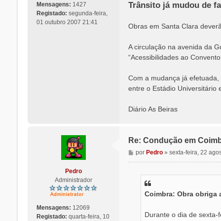
n
Trânsito já mudou de fa
Mensagens:
1427
s
Registado:
segunda-feira,
a
01 outubro 2007 21:41
Obras em Santa Clara deverão
g
e
A circulação na avenida da G
m
“Acessibilidades ao Convento
Com a mudança já efetuada, o
entre o Estádio Universitário
Diário As Beiras
Re: Condução em Coimb
M
por
Pedro
»
sexta-feira, 22 ago
e
n
Pedro
s
Administrador
a
Coimbra: Obra obriga 
g
e
Mensagens:
12069
m
Durante o dia de sexta-f
Registado:
quarta-feira, 10