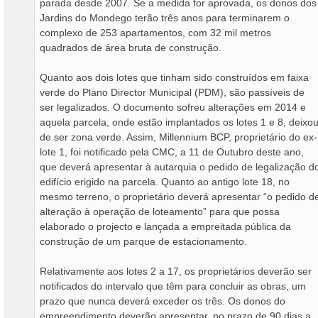
parada desde 2007. Se a medida for aprovada, os donos dos
Jardins do Mondego terão três anos para terminarem o
complexo de 253 apartamentos, com 32 mil metros
quadrados de área bruta de construção.
Quanto aos dois lotes que tinham sido construídos em faixa
verde do Plano Director Municipal (PDM), são passíveis de
ser legalizados. O documento sofreu alterações em 2014 e
aquela parcela, onde estão implantados os lotes 1 e 8, deixo
de ser zona verde. Assim, Millennium BCP, proprietário do ex-
lote 1, foi notificado pela CMC, a 11 de Outubro deste ano,
que deverá apresentar à autarquia o pedido de legalização d
edifício erigido na parcela. Quanto ao antigo lote 18, no
mesmo terreno, o proprietário deverá apresentar “o pedido d
alteração à operação de loteamento” para que possa
elaborado o projecto e lançada a empreitada pública da
construção de um parque de estacionamento.
Relativamente aos lotes 2 a 17, os proprietários deverão ser
notificados do intervalo que têm para concluir as obras, um
prazo que nunca deverá exceder os três. Os donos do
empreendimento deverão apresentar, no prazo de 90 dias a