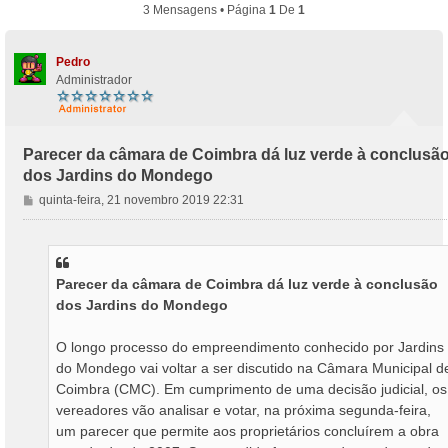
3 Mensagens • Página
1
De
1
Pedro
Administrador
Parecer da câmara de Coimbra dá luz verde à conclusã
dos Jardins do Mondego
M
quinta-feira, 21 novembro 2019 22:31
e
n
s
a
Parecer da câmara de Coimbra dá luz verde à conclusão
g
dos Jardins do Mondego
e
m
O longo processo do empreendimento conhecido por Jardins
do Mondego vai voltar a ser discutido na Câmara Municipal d
Coimbra (CMC). Em cumprimento de uma decisão judicial, os
vereadores vão analisar e votar, na próxima segunda-feira,
um parecer que permite aos proprietários concluírem a obra