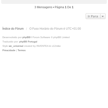
o
e
p
m
3 Mensagens • Página
1
De
1
o
Ir Para
Índice do Fórum
O Fuso Horário do Fórum é
UTC+01:00
Desenvolvido por
phpBB
® Forum Software © phpBB Limited
Traduzido por:
phpBB Portugal
Style
we_universal
created by INVENTEA & v12mike
Privacidade
|
Termos