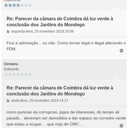
Experiente
Re: Parecer da câmara de Coimbra dá luz verde à
conclusão dos Jardins do Mondego
M
segunda-feira, 25 novembro 2019 20:08
e
n
Fica a admiração... ou não. Como tornar legal o ilegal alterando o
s
PDM.
T
a
o
g
p
e
o
Cenoura
m
Estreante
Re: Parecer da câmara de Coimbra dá luz verde à
conclusão dos Jardins do Mondego
M
sexta-feira, 29 novembro 2019 14:17
e
n
como punicao da corrupcao, jogos de interesses, do tempo ali
s
parado... deveriam ser demolidos e dar espaco ao corredor verde
a
que estao a ocupar.... que nojo de CMC....
T
g