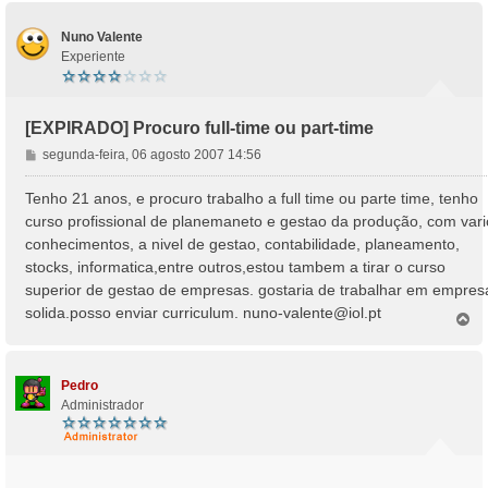
Nuno Valente
Experiente
[EXPIRADO] Procuro full-time ou part-time
M
segunda-feira, 06 agosto 2007 14:56
e
n
Tenho 21 anos, e procuro trabalho a full time ou parte time, tenho
s
curso profissional de planemaneto e gestao da produção, com vari
a
conhecimentos, a nivel de gestao, contabilidade, planeamento,
g
stocks, informatica,entre outros,estou tambem a tirar o curso
e
superior de gestao de empresas. gostaria de trabalhar em empres
m
solida.posso enviar curriculum.
nuno-valente@iol.pt
T
o
p
o
Pedro
Administrador