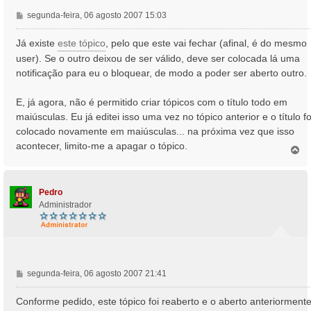
M
segunda-feira, 06 agosto 2007 15:03
e
n
Já existe
este tópico
, pelo que este vai fechar (afinal, é do mesmo
s
user). Se o outro deixou de ser válido, deve ser colocada lá uma
a
notificação para eu o bloquear, de modo a poder ser aberto outro.
g
e
E, já agora, não é permitido criar tópicos com o título todo em
m
maiúsculas. Eu já editei isso uma vez no tópico anterior e o título fo
colocado novamente em maiúsculas... na próxima vez que isso
acontecer, limito-me a apagar o tópico.
T
o
p
o
Pedro
Administrador
M
segunda-feira, 06 agosto 2007 21:41
e
n
Conforme pedido, este tópico foi reaberto e o aberto anteriorment
s