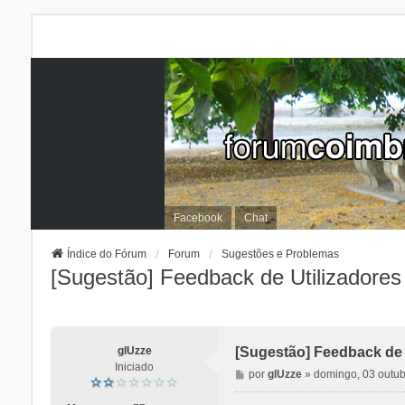
Facebook
Chat
Índice do Fórum
Forum
Sugestões e Problemas
[Sugestão] Feedback de Utilizadores
glUzze
[Sugestão] Feedback de 
Iniciado
M
por
glUzze
»
domingo, 03 outub
e