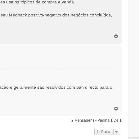
res usa os tópicos de compra e venda
seu feedback positivo/negativo dos negócios concluídos,
T
o
p
o
ção e geralmente são resolvidos com ban directo para o
T
o
p
2 Mensagens • Página
1
De
1
o
Ir Para