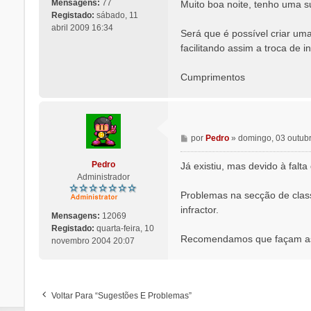
n
Mensagens:
77
Muito boa noite, tenho uma s
s
Registado:
sábado, 11
a
abril 2009 16:34
Será que é possível criar um
g
facilitando assim a troca de
e
m
Cumprimentos
M
por
Pedro
»
domingo, 03 outub
e
n
Pedro
Já existiu, mas devido à falta
s
Administrador
a
Problemas na secção de class
g
infractor.
e
Mensagens:
12069
m
Registado:
quarta-feira, 10
Recomendamos que façam as 
novembro 2004 20:07
Voltar Para “Sugestões E Problemas”