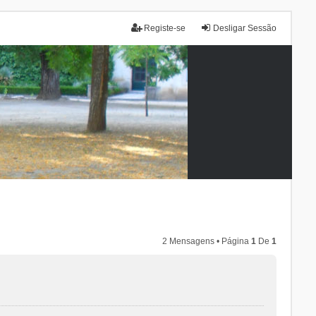
Registe-se
Desligar Sessão
2 Mensagens • Página
1
De
1