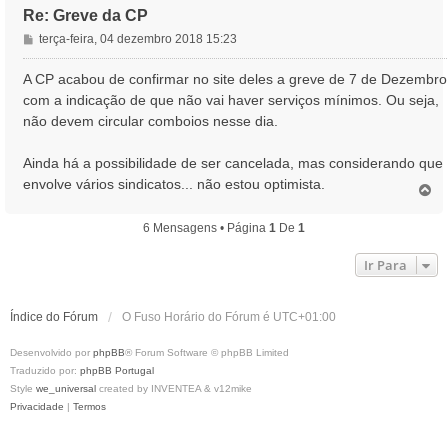
Re: Greve da CP
M
terça-feira, 04 dezembro 2018 15:23
e
n
A CP acabou de confirmar no site deles a greve de 7 de Dezembro
s
com a indicação de que não vai haver serviços mínimos. Ou seja,
a
não devem circular comboios nesse dia.
g
e
Ainda há a possibilidade de ser cancelada, mas considerando que
m
envolve vários sindicatos... não estou optimista.
T
o
p
6 Mensagens • Página
1
De
1
o
Ir Para
Índice do Fórum
O Fuso Horário do Fórum é
UTC+01:00
Desenvolvido por
phpBB
® Forum Software © phpBB Limited
Traduzido por:
phpBB Portugal
Style
we_universal
created by INVENTEA & v12mike
Privacidade
|
Termos