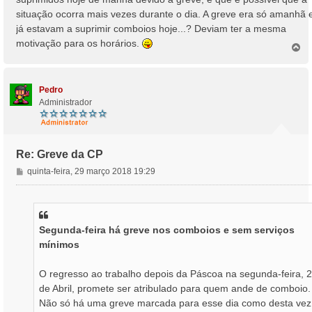
e
situação ocorra mais vezes durante o dia. A greve era só amanhã 
m
já estavam a suprimir comboios hoje...? Deviam ter a mesma
motivação para os horários.
T
o
p
o
Pedro
Administrador
Re: Greve da CP
M
quinta-feira, 29 março 2018 19:29
e
n
s
a
Segunda-feira há greve nos comboios e sem serviços
g
mínimos
e
m
O regresso ao trabalho depois da Páscoa na segunda-feira, 2
de Abril, promete ser atribulado para quem ande de comboio.
Não só há uma greve marcada para esse dia como desta vez