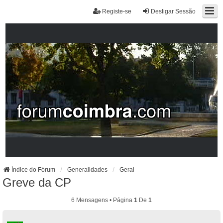
Registe-se
Desligar Sessão
Índice do Fórum
Generalidades
Geral
Greve da CP
6 Mensagens • Página
1
De
1