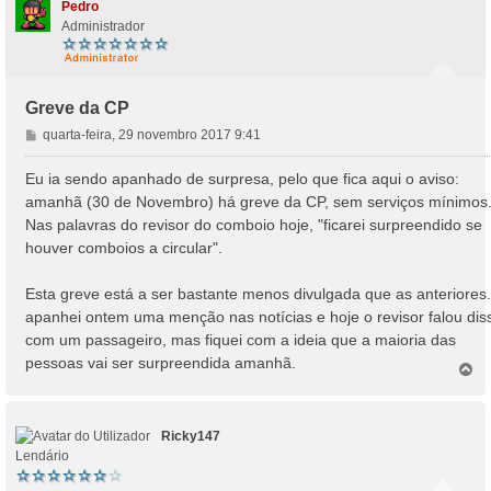
Pedro
Administrador
Greve da CP
M
quarta-feira, 29 novembro 2017 9:41
e
n
Eu ia sendo apanhado de surpresa, pelo que fica aqui o aviso:
s
amanhã (30 de Novembro) há greve da CP, sem serviços mínimos
a
Nas palavras do revisor do comboio hoje, "ficarei surpreendido se
g
houver comboios a circular".
e
m
Esta greve está a ser bastante menos divulgada que as anteriores.
apanhei ontem uma menção nas notícias e hoje o revisor falou dis
com um passageiro, mas fiquei com a ideia que a maioria das
pessoas vai ser surpreendida amanhã.
T
o
p
o
Ricky147
Lendário