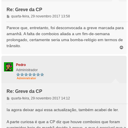
Re: Greve da CP
M
quarta-feira, 29 novembro 2017 13:58
e
n
Parece que, entretanto, foi desconvocada a greve marcada para
s
amanhã. A falta de comboios aliada a um fim-de-semana
a
prolongado, certamente seria uma bomba-relógio em termos de
g
trânsito.
e
T
o
m
p
o
Pedro
Administrador
Re: Greve da CP
M
quarta-feira, 29 novembro 2017 14:12
e
n
Ia agora deixar aqui essa actualização, também acabei de ler.
s
a
A parte curiosa é que a CP diz que houve comboios que foram
g
suprimidos hoje de manhã devido à greve, e que é possível que a