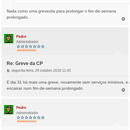
Nada como uma grevezita para prolongar o fim-de-semana
prolongado...
T
o
p
o
Pedro
Administrador
Re: Greve da CP
M
segunda-feira, 29 outubro 2018 11:43
e
n
E dia 31 há mais uma greve, novamente sem serviços mínimos, e 
s
encaixar num fim-de-semana prolongado.
T
a
o
g
p
e
o
m
Pedro
Administrador