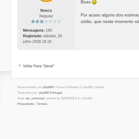
n
Boas
s
Nosca
a
Por acaso alguns dos estimad
Regular
g
sótão, que neste momento só
e
m
Mensagens:
190
Registado:
sábado, 26
julho 2008 18:18
Voltar Para “Geral”
Desenvolvido por
phpBB
® Forum Software © phpBB Limited
Traduzido por:
phpBB Portugal
Style
we_universal
created by INVENTEA & v12mike
Privacidade
|
Termos