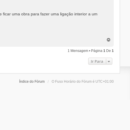
ficar uma obra para fazer uma ligação interior a um
T
o
p
1 Mensagem • Página
1
De
1
o
Ir Para
Índice do Fórum
O Fuso Horário do Fórum é
UTC+01:00