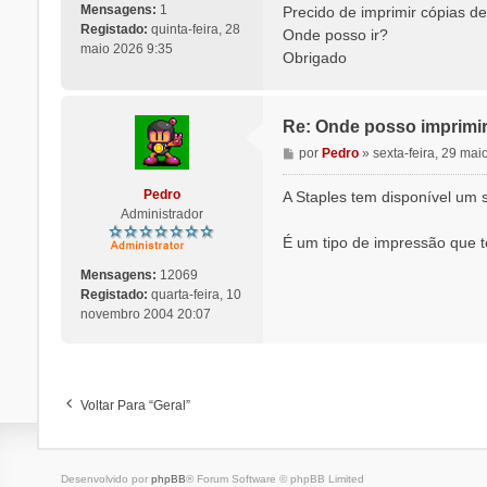
n
Mensagens:
1
Precido de imprimir cópias de
s
Registado:
quinta-feira, 28
Onde posso ir?
a
maio 2026 9:35
Obrigado
g
e
m
Re: Onde posso imprimir
M
por
Pedro
»
sexta-feira, 29 ma
e
n
Pedro
A Staples tem disponível um 
s
Administrador
a
É um tipo de impressão que t
g
e
Mensagens:
12069
m
Registado:
quarta-feira, 10
novembro 2004 20:07
Voltar Para “Geral”
Desenvolvido por
phpBB
® Forum Software © phpBB Limited