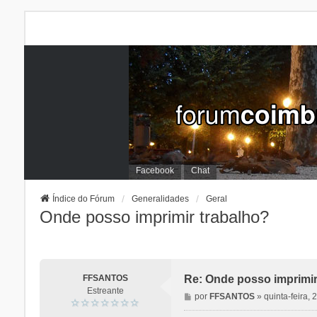
Facebook
Chat
Índice do Fórum
Generalidades
Geral
Onde posso imprimir trabalho?
FFSANTOS
Re: Onde posso imprimir
Estreante
M
por
FFSANTOS
»
quinta-feira,
e