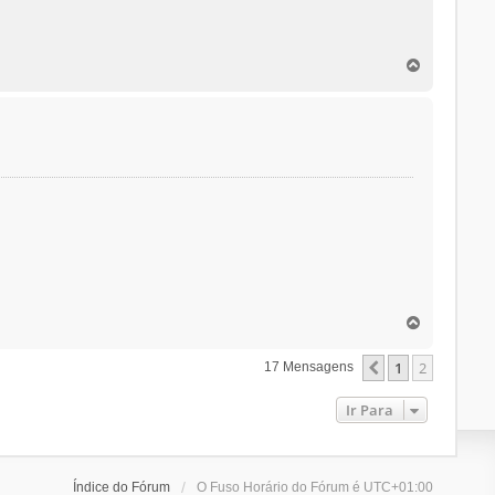
T
o
p
o
T
o
p
1
2
Anterior
17 Mensagens
o
Ir Para
Índice do Fórum
O Fuso Horário do Fórum é
UTC+01:00