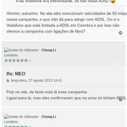
A da Vodafone era interessante, se não fosse ADSL!
g
e
m
Hmmm, estranho. No site eles mencionam velocidades de 50 mbp
nessa campanha, o que não dá para atingir com ADSL. Ou é a
Vodafone que está limitada a ADSL em Coimbra e por isso não
oferece a campanha com ligações de fibra?
T
o
p
o
Chong Li
Lendário
Re: MEO
M
terça-feira, 27 agosto 2013 14:41
e
n
Pois no site, de facto está lá essa campanha.
s
Liguei para lá, mas eles confirmaram que na zona só tinham ADSL
T
a
o
g
p
e
o
m
Chong Li
Lendário