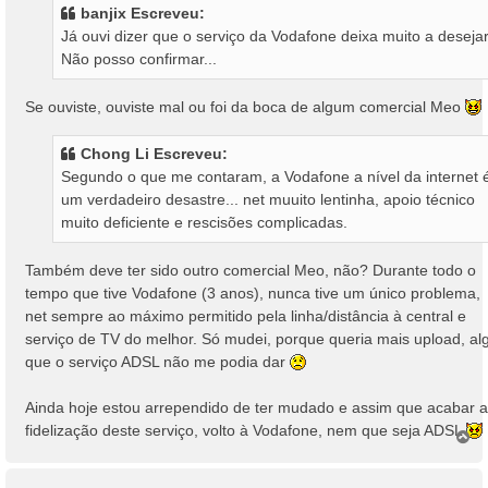
s
banjix Escreveu:
a
Já ouvi dizer que o serviço da Vodafone deixa muito a desejar
g
Não posso confirmar...
e
m
Se ouviste, ouviste mal ou foi da boca de algum comercial Meo
Chong Li Escreveu:
Segundo o que me contaram, a Vodafone a nível da internet 
um verdadeiro desastre... net muuito lentinha, apoio técnico
muito deficiente e rescisões complicadas.
Também deve ter sido outro comercial Meo, não? Durante todo o
tempo que tive Vodafone (3 anos), nunca tive um único problema,
net sempre ao máximo permitido pela linha/distância à central e
serviço de TV do melhor. Só mudei, porque queria mais upload, al
que o serviço ADSL não me podia dar
Ainda hoje estou arrependido de ter mudado e assim que acabar a
fidelização deste serviço, volto à Vodafone, nem que seja ADSL
T
o
p
o