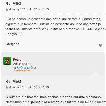
Re: MEO
M
domingo, 15 junho 2014 13:15
e
n
E já se acabou o desconto das box's que deram à 2 anos atrás,
s
alguém que também usufruía do desconto do valor das box's já
a
tentou novamente obtê-lo? O número é o mesmo? 16200 - opção 
g
- opção 6?
e
m
Obrigado
T
o
p
o
Pedro
Administrador
Re: MEO
M
domingo, 15 junho 2014 13:39
e
n
O número é o mesmo, mas apenas funciona durante a semana.
s
Neste momento, penso que a oferta que fazem é de €5 de descon
a