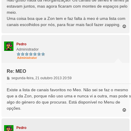
s
estavam juntos, mas agora ficaram com montes de espaços pelo
a
meio.
g
Uma coisa boa que a Zon tem e faz falta à meo é uma lista com
e
canais escolhidos por nós, para ficar mais facil fazer zapping.
m
T
o
p
o
Pedro
Administrador
Re: MEO
M
segunda-feira, 21 outubro 2013 20:59
e
n
Existe a lista de canais favoritos no Meo. Não sei se faz o mesmo
s
que a da Zon, porque não uso uma e nunca vi a outra, mas pode s
a
algo do género do que procuras. Está disponível no Menu de
g
opções.
e
T
o
m
p
o
Pedro