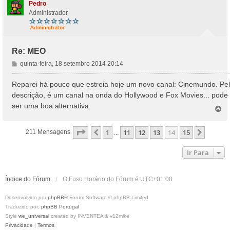
Pedro
Administrador
Re: MEO
M
quinta-feira, 18 setembro 2014 20:14
e
n
Reparei há pouco que estreia hoje um novo canal: Cinemundo. Pe
s
descrição, é um canal na onda do Hollywood e Fox Movies... pode
a
ser uma boa alternativa.
T
g
o
e
p
m
Página
14
De
15
1
11
12
13
14
15
Anterior
Próxim
211 Mensagens
...
o
Ir Para
Índice do Fórum
O Fuso Horário do Fórum é
UTC+01:00
Desenvolvido por
phpBB
® Forum Software © phpBB Limited
Traduzido por:
phpBB Portugal
Style
we_universal
created by INVENTEA & v12mike
Privacidade
|
Termos