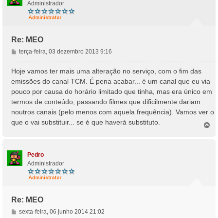
Administrador
Re: MEO
M
terça-feira, 03 dezembro 2013 9:16
e
n
Hoje vamos ter mais uma alteração no serviço, com o fim das
s
emissões do canal TCM. É pena acabar... é um canal que eu via
a
pouco por causa do horário limitado que tinha, mas era único em
g
termos de conteúdo, passando filmes que dificilmente dariam
e
noutros canais (pelo menos com aquela frequência). Vamos ver o
m
que o vai substituir... se é que haverá substituto.
T
o
p
o
Pedro
Administrador
Re: MEO
M
sexta-feira, 06 junho 2014 21:02