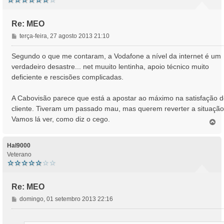
Re: MEO
M
terça-feira, 27 agosto 2013 21:10
e
n
Segundo o que me contaram, a Vodafone a nível da internet é um
s
verdadeiro desastre... net muuito lentinha, apoio técnico muito
a
deficiente e rescisões complicadas.
g
e
A Cabovisão parece que está a apostar ao máximo na satisfação 
m
cliente. Tiveram um passado mau, mas querem reverter a situação
Vamos lá ver, como diz o cego.
T
o
p
o
Hal9000
Veterano
Re: MEO
M
domingo, 01 setembro 2013 22:16
e
n