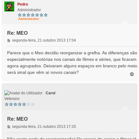
Pedro
Administrador
Re: MEO
M
segunda-feira, 21 outubro 2013 17:04
e
n
Parece que o Meo decidiu reorganizar a grelha. As diferenças são
s
especialmente notórias nos canais de filmes e séries, que ficaram
a
agora agrupados. Deixaram alguns espaços em branco pelo meio..
g
será sinal que vêm aí novos canais?
e
T
o
m
p
o
Carol
Veterano
Re: MEO
M
segunda-feira, 21 outubro 2013 17:20
e
n
Não gosto nada da reorganização! Os canais de series e filmes já