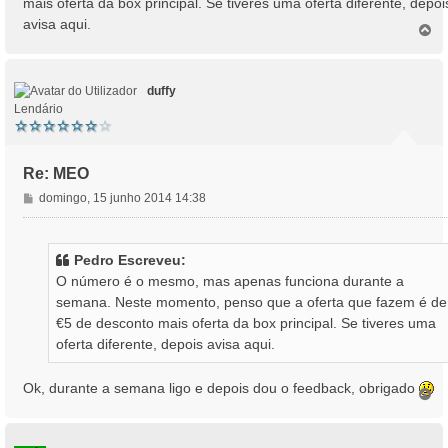
mais oferta da box principal. Se tiveres uma oferta diferente, depoi
g
avisa aqui.
e
T
o
m
p
o
duffy
Lendário
Re: MEO
M
domingo, 15 junho 2014 14:38
e
n
s
Pedro Escreveu:
a
O número é o mesmo, mas apenas funciona durante a
g
semana. Neste momento, penso que a oferta que fazem é de
e
€5 de desconto mais oferta da box principal. Se tiveres uma
m
oferta diferente, depois avisa aqui.
Ok, durante a semana ligo e depois dou o feedback, obrigado
T
o
p
o