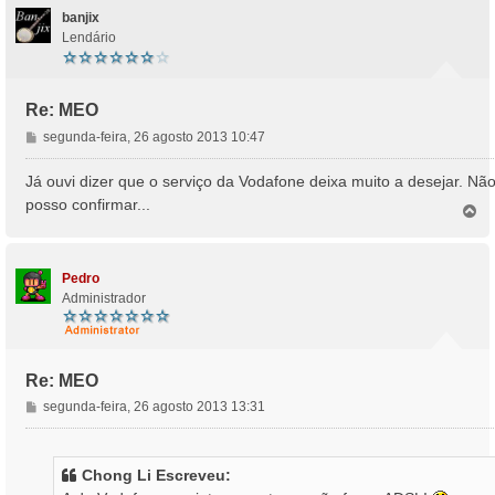
banjix
Lendário
Re: MEO
M
segunda-feira, 26 agosto 2013 10:47
e
n
Já ouvi dizer que o serviço da Vodafone deixa muito a desejar. Nã
s
posso confirmar...
T
a
o
g
p
e
o
m
Pedro
Administrador
Re: MEO
M
segunda-feira, 26 agosto 2013 13:31
e
n
s
Chong Li Escreveu:
a