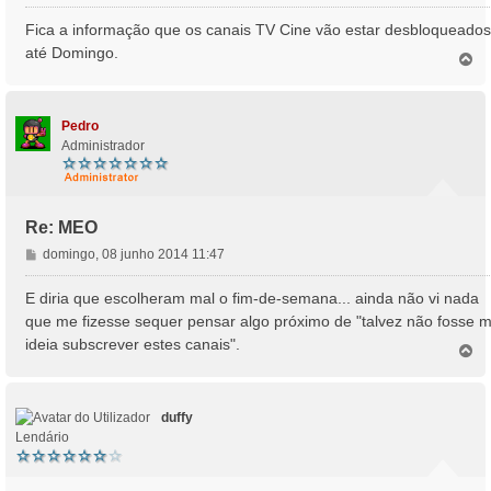
e
n
Fica a informação que os canais TV Cine vão estar desbloqueados
s
até Domingo.
T
a
o
g
p
e
o
m
Pedro
Administrador
Re: MEO
M
domingo, 08 junho 2014 11:47
e
n
E diria que escolheram mal o fim-de-semana... ainda não vi nada
s
que me fizesse sequer pensar algo próximo de "talvez não fosse 
a
ideia subscrever estes canais".
T
g
o
e
p
m
o
duffy
Lendário