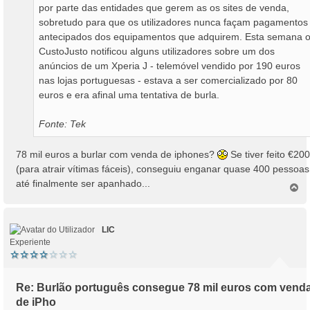
por parte das entidades que gerem as os sites de venda,
sobretudo para que os utilizadores nunca façam pagamentos
antecipados dos equipamentos que adquirem. Esta semana 
CustoJusto notificou alguns utilizadores sobre um dos
anúncios de um Xperia J - telemóvel vendido por 190 euros
nas lojas portuguesas - estava a ser comercializado por 80
euros e era afinal uma tentativa de burla.
Fonte: Tek
78 mil euros a burlar com venda de iphones?
Se tiver feito €200
(para atrair vítimas fáceis), conseguiu enganar quase 400 pessoas
até finalmente ser apanhado...
T
o
p
o
LIC
Experiente
Re: Burlão português consegue 78 mil euros com vend
de iPho