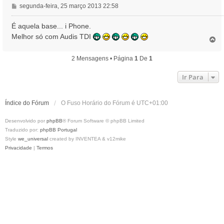
M
segunda-feira, 25 março 2013 22:58
e
n
É aquela base... i Phone.
s
Melhor só com Audis TDI
T
a
o
g
p
2 Mensagens • Página
1
De
1
e
o
m
Ir Para
Índice do Fórum
O Fuso Horário do Fórum é
UTC+01:00
Desenvolvido por
phpBB
® Forum Software © phpBB Limited
Traduzido por:
phpBB Portugal
Style
we_universal
created by INVENTEA & v12mike
Privacidade
|
Termos