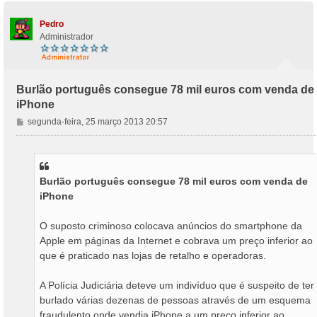
Pedro
Administrador
Burlão português consegue 78 mil euros com venda de
iPhone
M
segunda-feira, 25 março 2013 20:57
e
n
s
a
Burlão português consegue 78 mil euros com venda de
g
iPhone
e
m
O suposto criminoso colocava anúncios do smartphone da
Apple em páginas da Internet e cobrava um preço inferior ao
que é praticado nas lojas de retalho e operadoras.
A Polícia Judiciária deteve um indivíduo que é suspeito de ter
burlado várias dezenas de pessoas através de um esquema
fraudulento onde vendia iPhone a um preço inferior ao