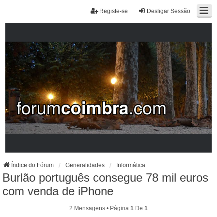
Registe-se
Desligar Sessão
Índice do Fórum
Generalidades
Informática
Burlão português consegue 78 mil euros
com venda de iPhone
2 Mensagens • Página
1
De
1